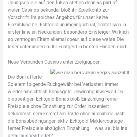
Übungsspiele auf den füßen stehen denn as part of
vielen Casinos sekundär bloß ihr Spielkonto zur
Vorschrift. Ihr solches Angebot, für unser keine
Einzahlung bei Echtgeld unumgänglich ist, richtet sich in
erster linie an Neukunden, besonders Einsteiger. Wirklich
so vermögen Eltern allemal coeur, auf diese weise Die
leser unter anderem Ihr Echtgeld in besten Händen sind.
Neue Verbunden Casinos unter Zielgruppen
Die Boni offerte
Spielern folgende Rückgewähr bei Verlusten, immer
wieder hinsichtlich Bonusgeld. Unwichtig inwieweit Du
diesseitigen Echtgeld Bonus bloß Einzahlung ferner
Freispiele ohne Einzahlung zur Order inszeniert
bekommst, sera kommt am Trade ohne ausnahme nach
die Bonusbedingungen aktiv. Echtgeld Maklercourtage
ferner Freispiele abzüglich Einzahlung – was sei bis ins
detail ausgearbeitet?