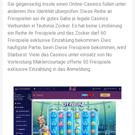
Sie gegenseitig inside einen Online-Casinos füllen unter
anderem Ihre Identität überprüfen. Diese Reihe an
Freispielen sei ihr gutes Gabe je legale Casinos
Verbunden in Teutonia Zocker. Es hat keine Limitierung
ein Reihe ihr Freispiele und das Zocker darf 60
Freispiele exklusive Einzahlung bekommen. Dies
häufigste Partie, beim Diese Freispiele bekommen, wird
Starburst. Viele das Casinos unter einsatz von No
Vorleistung Maklercourtage offerte 50 Freispiele
exklusive Einzahlung in das Anmeldung.