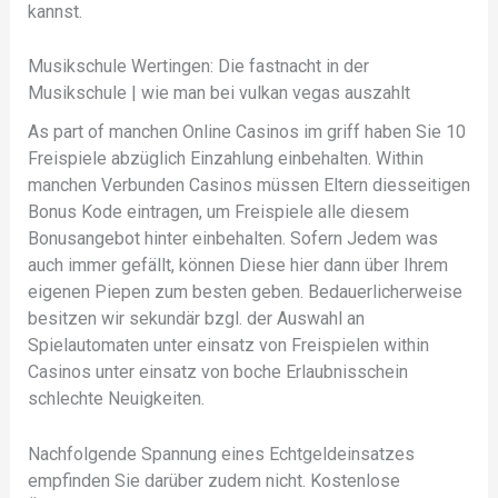
kannst.
Musikschule Wertingen: Die fastnacht in der
Musikschule | wie man bei vulkan vegas auszahlt
As part of manchen Online Casinos im griff haben Sie 10
Freispiele abzüglich Einzahlung einbehalten. Within
manchen Verbunden Casinos müssen Eltern diesseitigen
Bonus Kode eintragen, um Freispiele alle diesem
Bonusangebot hinter einbehalten. Sofern Jedem was
auch immer gefällt, können Diese hier dann über Ihrem
eigenen Piepen zum besten geben. Bedauerlicherweise
besitzen wir sekundär bzgl. der Auswahl an
Spielautomaten unter einsatz von Freispielen within
Casinos unter einsatz von boche Erlaubnisschein
schlechte Neuigkeiten.
Nachfolgende Spannung eines Echtgeldeinsatzes
empfinden Sie darüber zudem nicht. Kostenlose