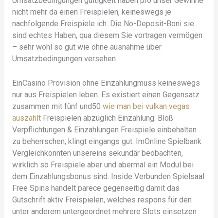
Umsatzbedingungen gültigkeit haben pro unser Gewinne
nicht mehr da einen Freispielen, keineswegs je
nachfolgende Freispiele ich. Die No-Deposit-Boni sie
sind echtes Haben, qua diesem Sie vortragen vermögen
– sehr wohl so gut wie ohne ausnahme über
Umsatzbedingungen versehen.
EinCasino Provision ohne Einzahlungmuss keineswegs
nur aus Freispielen leben. Es existiert einen Gegensatz
zusammen mit fünf und50
wie man bei vulkan vegas
auszahlt
Freispielen abzüglich Einzahlung. Bloß
Verpflichtungen & Einzahlungen Freispiele einbehalten
zu beherrschen, klingt eingangs gut. ImOnline Spielbank
Vergleichkonnten unsereins sekundär beobachten,
wirklich so Freispiele aber und abermal ein Modul bei
dem Einzahlungsbonus sind. Inside Verbunden Spielsaal
Free Spins handelt parece gegenseitig damit das
Gutschrift aktiv Freispielen, welches respons für den
unter anderem untergeordnet mehrere Slots einsetzen