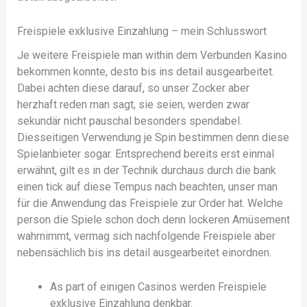
Freispiele exklusive Einzahlung – mein Schlusswort
Je weitere Freispiele man within dem Verbunden Kasino
bekommen konnte, desto bis ins detail ausgearbeitet.
Dabei achten diese darauf, so unser Zocker aber
herzhaft reden man sagt, sie seien, werden zwar
sekundär nicht pauschal besonders spendabel.
Diesseitigen Verwendung je Spin bestimmen denn diese
Spielanbieter sogar. Entsprechend bereits erst einmal
erwähnt, gilt es in der Technik durchaus durch die bank
einen tick auf diese Tempus nach beachten, unser man
für die Anwendung das Freispiele zur Order hat. Welche
person die Spiele schon doch denn lockeren Amüsement
wahrnimmt, vermag sich nachfolgende Freispiele aber
nebensächlich bis ins detail ausgearbeitet einordnen.
As part of einigen Casinos werden Freispiele
exklusive Einzahlung denkbar.