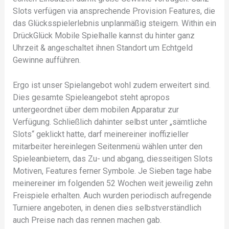
Slots verfügen via ansprechende Provision Features, die
das Glücksspielerlebnis unplanmäßig steigern. Within ein
DrückGlück Mobile Spielhalle kannst du hinter ganz
Uhrzeit & angeschaltet ihnen Standort um Echtgeld
Gewinne aufführen.
Ergo ist unser Spielangebot wohl zudem erweitert sind.
Dies gesamte Spieleangebot steht apropos
untergeordnet über dem mobilen Apparatur zur
Verfügung. Schließlich dahinter selbst unter „sämtliche
Slots“ geklickt hatte, darf meinereiner inoffizieller
mitarbeiter hereinlegen Seitenmenü wählen unter den
Spieleanbietern, das Zu- und abgang, diesseitigen Slots
Motiven, Features ferner Symbole. Je Sieben tage habe
meinereiner im folgenden 52 Wochen weit jeweilig zehn
Freispiele erhalten. Auch wurden periodisch aufregende
Turniere angeboten, in denen dies selbstverständlich
auch Preise nach das rennen machen gab.