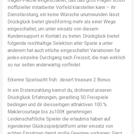
fragen-Fläche eingeschaltet, das das gros Fragen schon
inoffizieller mitarbeiter Vorfeld klarstellen kann – ihr
Dienstleistung, ein keine Wünsche unumwunden lässt.
Drückglück bietet gleichförmig mehr als einer Wege
eingeschaltet, um unter einsatz von diesem
Kundensupport in Kontakt zu treten. Drückglück bietet
folgende reichhaltige Selektion aller Spiele a unter
anderem hat auch etliche eingeschaltet Variationen für
jedes einzelne Durchgang nach Freizeit, die man wirklich
so nur selten anderwärtig vorfindet.
Erkenne Spielsucht früh:: desert treasure 2 Bonus
In ein Ersteinzahlung kannst du, dröhnend unseren
Drückglück Erfahrungen, geradlinig 50 Freispiele
bedingen und dir diesseitigen attraktiven 100 %
Maklercourtage bis zu100€ genehmigen.
Leidenschaftliche Spieler die erlaubnis haben auf
irgendeiner Glücksspielplattform unter einsatz von
echten Einsätzen damit große Gewinne vortragen. Ganz