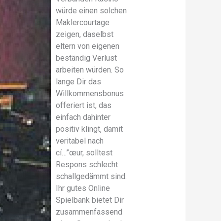
würde einen solchen
Maklercourtage
zeigen, daselbst
eltern von eigenen
beständig Verlust
arbeiten würden. So
lange Dir das
Willkommensbonus
offeriert ist, das
einfach dahinter
positiv klingt, damit
veritabel nach
cí…”œur, solltest
Respons schlecht
schallgedämmt sind.
Ihr gutes Online
Spielbank bietet Dir
zusammenfassend