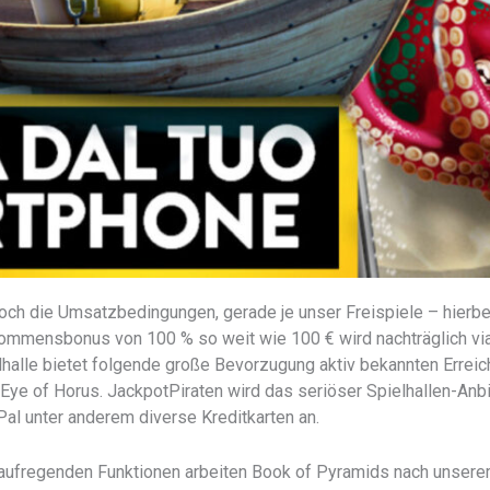
och die Umsatzbedingungen, gerade je unser Freispiele – hier
ommensbonus von 100 % so weit wie 100 € wird nachträglich via
halle bietet folgende große Bevorzugung aktiv bekannten Errei
Eye of Horus. JackpotPiraten wird das seriöser Spielhallen-Anbi
 unter anderem diverse Kreditkarten an.
aufregenden Funktionen arbeiten Book of Pyramids nach unserem