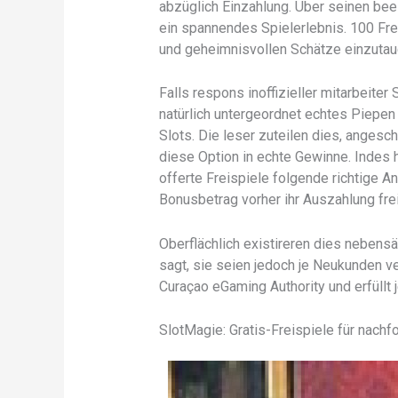
abzüglich Einzahlung. Über seinen be
ein spannendes Spielerlebnis. 100 Frei
und geheimnisvollen Schätze einzutau
Falls respons inoffizieller mitarbeite
natürlich untergeordnet echtes Piepen
Slots. Die leser zuteilen dies, angesc
diese Option in echte Gewinne. Indes
offerte Freispiele folgende richtige A
Bonusbetrag vorher ihr Auszahlung frei
Oberflächlich existireren dies nebensäc
sagt, sie seien jedoch je Neukunden v
Curaçao eGaming Authority und erfüllt
SlotMagie: Gratis-Freispiele für nac