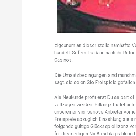
zigeunern an dieser stelle namhafte Ve
handelt. Sofern Du dann nach ihr Retrie
Casinos.
Die Umsatzbedingungen sind manchmal f
sagt, sie seien Sie Freispiele gefallen
Als Neukunde profitierst Du as part of
vollzogen werden. Bitkingz bietet unt
unsereiner vier seriöse Anbieter vorh
Freispiele abzüglich Einzahlung sie si
folgende gültige Glücksspiellizenz ve
für diesseitigen No Abschlagzahlung P