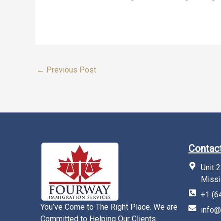
←
Previous Post
Contact
Unit 
Missi
+1 (6
You’ve Come to The Right Place. We are
info@
Committed to Helping Our Clients