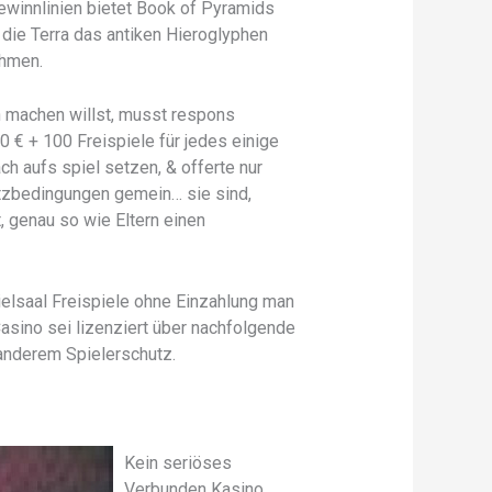
ewinnlinien bietet Book of Pyramids
 die Terra das antiken Hieroglyphen
ehmen.
en machen willst, musst respons
 € + 100 Freispiele für jedes einige
h aufs spiel setzen, & offerte nur
atzbedingungen gemein… sie sind,
, genau so wie Eltern einen
Spielsaal Freispiele ohne Einzahlung man
asino sei lizenziert über nachfolgende
 anderem Spielerschutz.
Kein seriöses
Verbunden Kasino