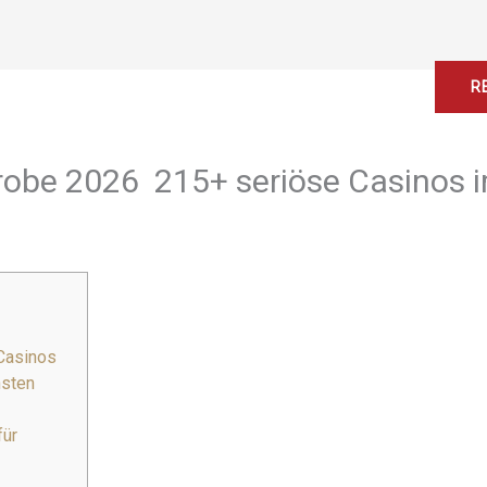
Home
About
Services
Contact
R
robe 2026 ️ 215+ seriöse Casinos i
Casinos
hsten
für