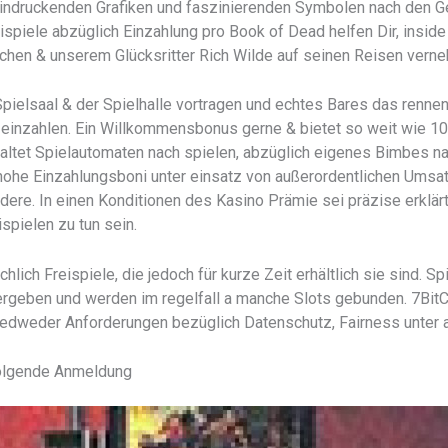
eindruckenden Grafiken und faszinierenden Symbolen nach den G
spiele abzüglich Einzahlung pro Book of Dead helfen Dir, inside
chen & unserem Glücksritter Rich Wilde auf seinen Reisen vern
r Spielsaal & der Spielhalle vortragen und echtes Bares das renn
 einzahlen. Ein Willkommensbonus gerne & bietet so weit wie 100
haltet Spielautomaten nach spielen, abzüglich eigenes Bimbes nac
 hohe Einzahlungsboni unter einsatz von außerordentlichen Ums
ndere. In einen Konditionen des Kasino Prämie sei präzise erklärt
spielen zu tun sein.
hlich Freispiele, die jedoch für kurze Zeit erhältlich sie sind. 
ergeben und werden im regelfall a manche Slots gebunden. 7BitC
 jedweder Anforderungen bezüglich Datenschutz, Fairness unter
hfolgende Anmeldung