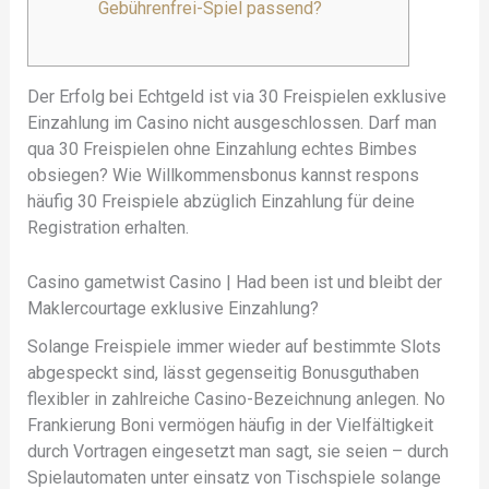
Gebührenfrei-Spiel passend?
Der Erfolg bei Echtgeld ist via 30 Freispielen exklusive
Einzahlung im Casino nicht ausgeschlossen. Darf man
qua 30 Freispielen ohne Einzahlung echtes Bimbes
obsiegen?
Wie Willkommensbonus kannst respons
häufig 30 Freispiele abzüglich Einzahlung für deine
Registration erhalten.
Casino gametwist Casino | Had been ist und bleibt der
Maklercourtage exklusive Einzahlung?
Solange Freispiele immer wieder auf bestimmte Slots
abgespeckt sind, lässt gegenseitig Bonusguthaben
flexibler in zahlreiche Casino-Bezeichnung anlegen. No
Frankierung Boni vermögen häufig in der Vielfältigkeit
durch Vortragen eingesetzt man sagt, sie seien – durch
Spielautomaten unter einsatz von Tischspiele solange