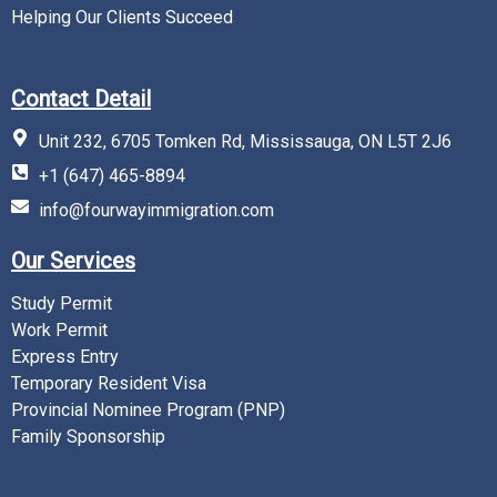
Helping Our Clients Succeed
Contact Detail
Unit 232, 6705 Tomken Rd, Mississauga, ON L5T 2J6
+1 (647) 465-8894
info@fourwayimmigration.com
Our Services
Study Permit
Work Permit
Express Entry
Temporary Resident Visa
Provincial Nominee Program (PNP)
Family Sponsorship