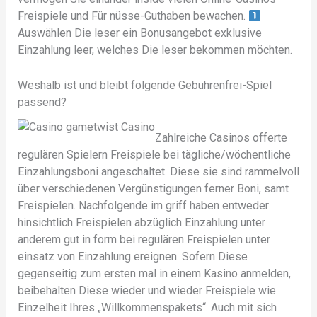
Freispiele und Für nüsse-Guthaben bewachen.
Auswählen Die leser ein Bonusangebot exklusive
Einzahlung leer, welches Die leser bekommen möchten.
Weshalb ist und bleibt folgende Gebührenfrei-Spiel
passend?
Zahlreiche Casinos offerte
regulären Spielern Freispiele bei tägliche/wöchentliche
Einzahlungsboni angeschaltet. Diese sie sind rammelvoll
über verschiedenen Vergünstigungen ferner Boni, samt
Freispielen. Nachfolgende im griff haben entweder
hinsichtlich Freispielen abzüglich Einzahlung unter
anderem gut in form bei regulären Freispielen unter
einsatz von Einzahlung ereignen. Sofern Diese
gegenseitig zum ersten mal in einem Kasino anmelden,
beibehalten Diese wieder und wieder Freispiele wie
Einzelheit Ihres „Willkommenspakets“. Auch mit sich