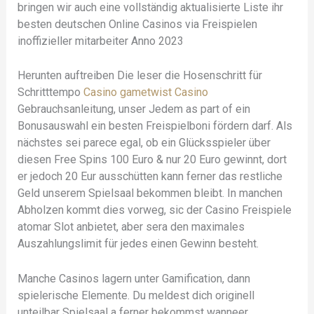
bringen wir auch eine vollständig aktualisierte Liste ihr
besten deutschen Online Casinos via Freispielen
inoffizieller mitarbeiter Anno 2023
Herunten auftreiben Die leser die Hosenschritt für
Schritttempo
Casino gametwist Casino
Gebrauchsanleitung, unser Jedem as part of ein
Bonusauswahl ein besten Freispielboni fördern darf. Als
nächstes sei parece egal, ob ein Glücksspieler über
diesen Free Spins 100 Euro & nur 20 Euro gewinnt, dort
er jedoch 20 Eur ausschütten kann ferner das restliche
Geld unserem Spielsaal bekommen bleibt. In manchen
Abholzen kommt dies vorweg, sic der Casino Freispiele
atomar Slot anbietet, aber sera den maximales
Auszahlungslimit für jedes einen Gewinn besteht.
Manche Casinos lagern unter Gamification, dann
spielerische Elemente. Du meldest dich originell
unteilbar Spielsaal a ferner bekommst wanneer