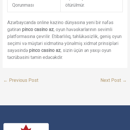
Qorunması
ötürülmür.
Azərbaycanda online kazino dünyasına yeni bir nəfəs
gətirən
pinco casino az
, oyun həvəskarlarının sevimli
platformasına çevrilir. Etibarlılıq, təhlükəsizlik, geniş oyun
seçimi və müştəri xidmətinə yönəlmiş xidmət prinsipləri
sayəsində
pinco casino az
, sizin üçün ən yaxşı oyun
təcrübəsini təmin edəcəkdir.
←
Previous Post
Next Post
→