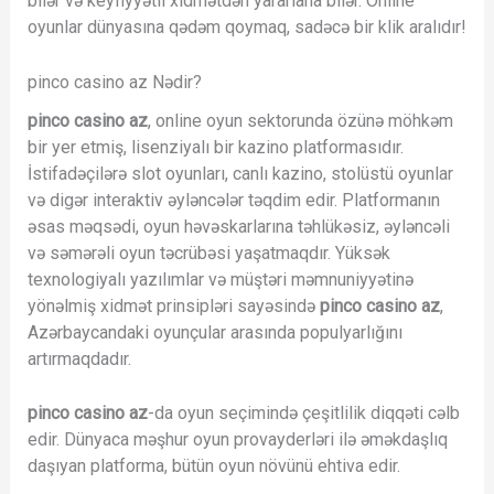
bilər və keyfiyyətli xidmətdən yararlana bilər. Online
oyunlar dünyasına qədəm qoymaq, sadəcə bir klik aralıdır!
pinco casino az Nədir?
pinco casino az
, online oyun sektorunda özünə möhkəm
bir yer etmiş, lisenziyalı bir kazino platformasıdır.
İstifadəçilərə slot oyunları, canlı kazino, stolüstü oyunlar
və digər interaktiv əyləncələr təqdim edir. Platformanın
əsas məqsədi, oyun həvəskarlarına təhlükəsiz, əyləncəli
və səmərəli oyun təcrübəsi yaşatmaqdır. Yüksək
texnologiyalı yazılımlar və müştəri məmnuniyyətinə
yönəlmiş xidmət prinsipləri sayəsində
pinco casino az
,
Azərbaycandaki oyunçular arasında populyarlığını
artırmaqdadır.
pinco casino az
-da oyun seçimində çeşitlilik diqqəti cəlb
edir. Dünyaca məşhur oyun provayderləri ilə əməkdaşlıq
daşıyan platforma, bütün oyun növünü ehtiva edir.