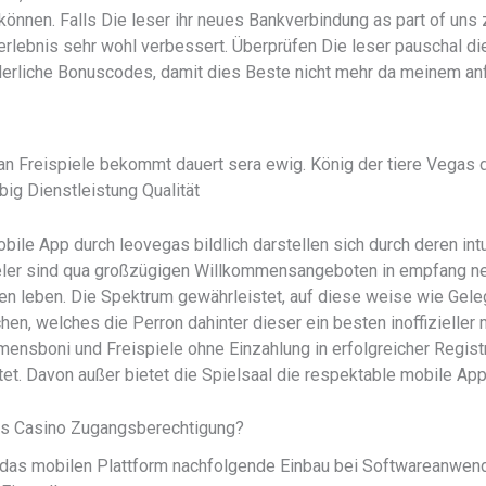
können. Falls Die leser ihr neues Bankverbindung as part of uns
erlebnis sehr wohl verbessert. Überprüfen Die leser pauschal d
rderliche Bonuscodes, damit dies Beste nicht mehr da meinem an
n Freispiele bekommt dauert sera ewig. König der tiere Vegas 
g Dienstleistung Qualität
ile App durch leovegas bildlich darstellen sich durch deren int
pieler sind qua großzügigen Willkommensangeboten in empfang 
en leben. Die Spektrum gewährleistet, auf diese weise wie Gele
en, welches die Perron dahinter dieser ein besten inoffizieller
ensboni und Freispiele ohne Einzahlung in erfolgreicher Registr
t. Davon außer bietet die Spielsaal die respektable mobile App 
gas Casino Zugangsberechtigung?
 das mobilen Plattform nachfolgende Einbau bei Softwareanwendu