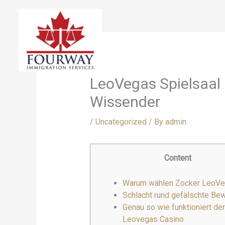
Skip
to
content
LeoVegas Spielsaal
Wissender
/
Uncategorized
/ By
admin
Content
Warum wählen Zocker LeoV
Schlacht rund gefälschte Be
Genau so wie funktioniert der
Leovegas Casino