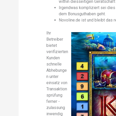
within diesseitigen Gerätschaft
Irgendwas kompliziert sei dies
dem Bonusguthaben geht.
Novoline.de ist und bleibt das 
Ihr
Betreiber
bietet
verifizierten
Kunden
schnelle
Abhebunge
n unter
einsatz von
Transaktion
sprüfung
ferner -
zulassung
inwendig