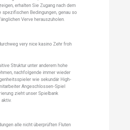
 zeigen, erhalten Sie Zugang nach dem
ie spezifischen Bedingungen, genau so
fänglichen Verve herauszuholen.
durchweg very nice kasino Zehr froh
uitive Struktur unter anderem hohe
nehmen, nachfolgende immer wieder
genheitsspieler wie sekundär High-
 mitarbeiter Angeschlossen-Spiel
ierung zieht unser Spielbank
aktiv.
ngen alle nicht überprüften Fluten