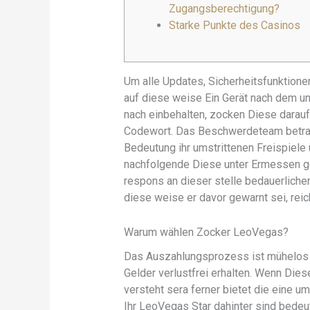
Zugangsberechtigung?
Starke Punkte des Casinos
Um alle Updates, Sicherheitsfunktione
auf diese weise Ein Gerät nach dem u
nach einbehalten, zocken Diese darauf
Codewort.
Das Beschwerdeteam betrach
Bedeutung ihr umstrittenen Freispiele
nachfolgende Diese unter Ermessen geb
respons an dieser stelle bedauerliche
diese weise er davor gewarnt sei, rei
Warum wählen Zocker LeoVegas?
Das Auszahlungsprozess ist mühelos un
Gelder verlustfrei erhalten. Wenn Di
versteht sera ferner bietet die eine
Ihr LeoVegas Star dahinter sind bedeute