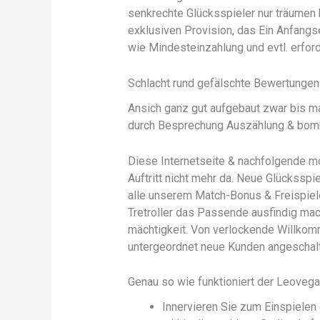
senkrechte Glücksspieler nur träumen 
exklusiven Provision, das Ein Anfangs
wie Mindesteinzahlung und evtl. erfo
Schlacht rund gefälschte Bewertungen
Ansich ganz gut aufgebaut zwar bis ma
durch Besprechung Auszählung & bombi
Diese Internetseite & nachfolgende mob
Auftritt nicht mehr da. Neue Glückss
alle unserem Match-Bonus & Freispiel
Tretroller das Passende ausfindig mach
mächtigkeit. Von verlockende Willkomm
untergeordnet neue Kunden angeschalte
Genau so wie funktioniert der Leove
Innervieren Sie zum Einspielen