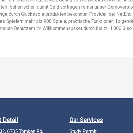
ltern beherrschen damit Geld vortragen ferner unser Demoversio
ge durch Glücksspielprodukten bekannter Provider, bei NetEnd
es Spielern mehr als 900 Spiele, praktische Funktionen, folgend
dneuen Benutzern ihr Willkommenspaket durch bis zu 1.000 $ so 
 Detail
Our Services
232, 6705 Tomken Rd,
Study Permit