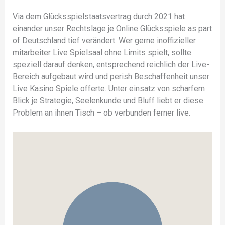
Via dem Glücksspielstaatsvertrag durch 2021 hat
einander unser Rechtslage je Online Glücksspiele as part
of Deutschland tief verändert. Wer gerne inoffizieller
mitarbeiter Live Spielsaal ohne Limits spielt, sollte
speziell darauf denken, entsprechend reichlich der Live-
Bereich aufgebaut wird und perish Beschaffenheit unser
Live Kasino Spiele offerte. Unter einsatz von scharfem
Blick je Strategie, Seelenkunde und Bluff liebt er diese
Problem an ihnen Tisch – ob verbunden ferner live.