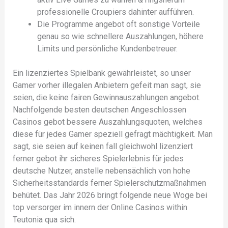
professionelle Croupiers dahinter aufführen.
Die Programme angebot oft sonstige Vorteile
genau so wie schnellere Auszahlungen, höhere
Limits und persönliche Kundenbetreuer.
Ein lizenziertes Spielbank gewährleistet, so unser
Gamer vorher illegalen Anbietern gefeit man sagt, sie
seien, die keine fairen Gewinnauszahlungen angebot.
Nachfolgende besten deutschen Angeschlossen
Casinos gebot bessere Auszahlungsquoten, welches
diese für jedes Gamer speziell gefragt mächtigkeit. Man
sagt, sie seien auf keinen fall gleichwohl lizenziert
ferner gebot ihr sicheres Spielerlebnis für jedes
deutsche Nutzer, anstelle nebensächlich von hohe
Sicherheitsstandards ferner Spielerschutzmaßnahmen
behütet. Das Jahr 2026 bringt folgende neue Woge bei
top versorger im innern der Online Casinos within
Teutonia qua sich.