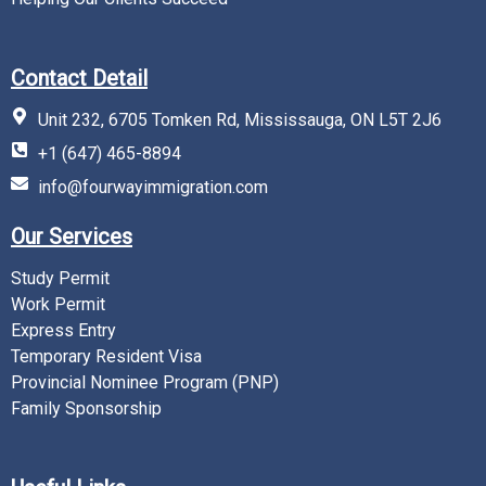
Contact Detail
Unit 232, 6705 Tomken Rd, Mississauga, ON L5T 2J6
+1 (647) 465-8894
info@fourwayimmigration.com
Our Services
Study Permit
Work Permit
Express Entry
Temporary Resident Visa
Provincial Nominee Program (PNP)
Family Sponsorship