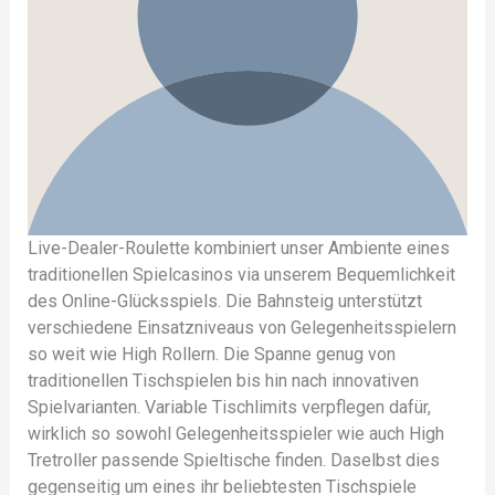
Live-Dealer-Roulette kombiniert unser Ambiente eines
traditionellen Spielcasinos via unserem Bequemlichkeit
des Online-Glücksspiels. Die Bahnsteig unterstützt
verschiedene Einsatzniveaus von Gelegenheitsspielern
so weit wie High Rollern. Die Spanne genug von
traditionellen Tischspielen bis hin nach innovativen
Spielvarianten. Variable Tischlimits verpflegen dafür,
wirklich so sowohl Gelegenheitsspieler wie auch High
Tretroller passende Spieltische finden. Daselbst dies
gegenseitig um eines ihr beliebtesten Tischspiele