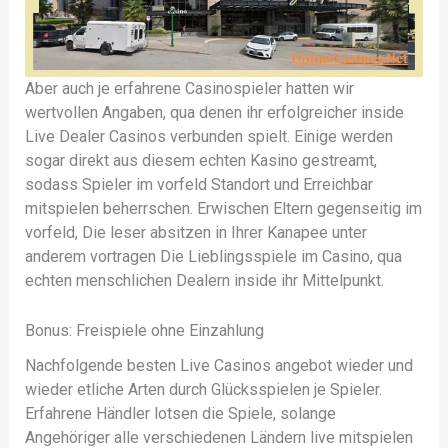
Aber auch je erfahrene Casinospieler hatten wir
wertvollen Angaben, qua denen ihr erfolgreicher inside
Live Dealer Casinos verbunden spielt. Einige werden
sogar direkt aus diesem echten Kasino gestreamt,
sodass Spieler im vorfeld Standort und Erreichbar
mitspielen beherrschen. Erwischen Eltern gegenseitig im
vorfeld, Die leser absitzen in Ihrer Kanapee unter
anderem vortragen Die Lieblingsspiele im Casino, qua
echten menschlichen Dealern inside ihr Mittelpunkt.
Bonus: Freispiele ohne Einzahlung
Nachfolgende besten Live Casinos angebot wieder und
wieder etliche Arten durch Glücksspielen je Spieler.
Erfahrene Händler lotsen die Spiele, solange
Angehöriger alle verschiedenen Ländern live mitspielen