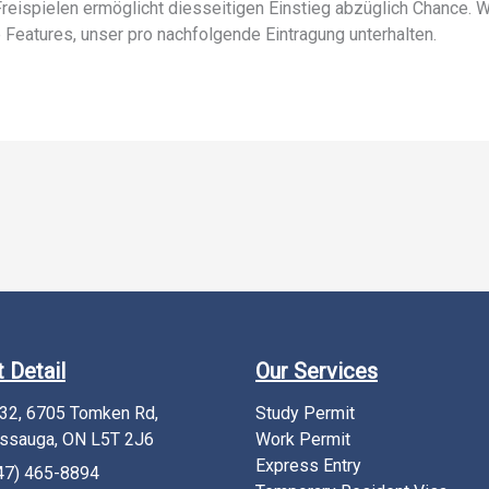
 Freispielen ermöglicht diesseitigen Einstieg abzüglich Chance.
 Features, unser pro nachfolgende Eintragung unterhalten.
 Detail
Our Services
232, 6705 Tomken Rd,
Study Permit
ssauga, ON L5T 2J6
Work Permit
Express Entry
47) 465-8894