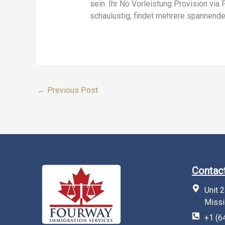
sein. Ihr No Vorleistung Provision via
schaulustig, findet mehrere spannende
←
Previous Post
Contact
Unit 
Missi
+1 (6