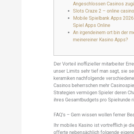
Angeschlossen Casinos zugä
Slots Craze 2 – online casin
Mobile Spielbank Apps 2026
Spiel Apps Online
An irgendeinem ort bin der m
meinereiner Kasino Apps?
Der Vorteil inoffizieller mitarbeiter Er
unser Limits sehr tief man sagt, sie 
keramiken nachfolgende verschiedene
Casinos beherrschen mehr Casinospie
Strategien vermögen Spieler deren C
ihres Gesamtbudgets pro Spielrunde ri
FAQ’s – Gern wissen wollen ferner Be
Ihr mobiles Kasino ist vortrefflich je 
offerte nebensächlich folgende eigene