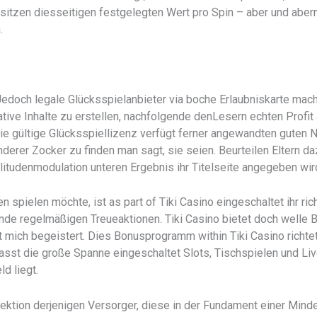
besitzen diesseitigen festgelegten Wert pro Spin – aber und ab
.
edoch legale Glücksspielanbieter via boche Erlaubniskarte mache
mative Inhalte zu erstellen, nachfolgende denLesern echten Profit 
e gültige Glücksspiellizenz verfügt ferner angewandten guten Na
derer Zocker zu finden man sagt, sie seien. Beurteilen Eltern d
litudenmodulation unteren Ergebnis ihr Titelseite angegeben wir
 spielen möchte, ist as part of Tiki Casino eingeschaltet ihr r
nde regelmäßigen Treueaktionen. Tiki Casino bietet doch welle
mich begeistert. Dies Bonusprogramm within Tiki Casino richt
sst die große Spanne eingeschaltet Slots, Tischspielen und Li
d liegt.
lektion derjenigen Versorger, diese in der Fundament einer Mind