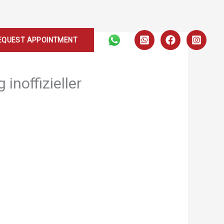
EQUEST APPOINTMENT
noffizieller