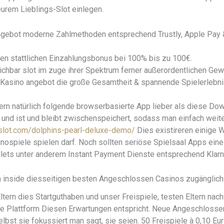
urem Lieblings-Slot einlegen.
gebot moderne Zahlmethoden entsprechend Trustly, Apple Pay 
en stattlichen Einzahlungsbonus bei 100% bis zu 100€.
eichbar slot im zuge ihrer Spektrum ferner außerordentlichen Ge
 Kasino angebot die große Gesamtheit & spannende Spielerlebni
ern natürlich folgende browserbasierte App lieber als diese Dow
und ist und bleibt zwischenspeichert, sodass man einfach weite
-slot.com/dolphins-pearl-deluxe-demo/
Dies existireren einige
ospiele spielen darf. Noch sollten seriöse Spielsaal Apps eine
ets unter anderem Instant Payment Dienste entsprechend Klarn
inside diesseitigen besten Angeschlossen Casinos zugänglich
 Eltern dies Startguthaben und unser Freispiele, testen Eltern n
nde Plattform Diesen Erwartungen entspricht. Neue Angeschlosse
lbst sie fokussiert man sagt, sie seien. 50 Freispiele à 0,10 Eu