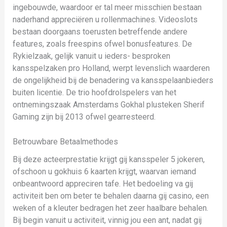
ingebouwde, waardoor er tal meer misschien bestaan
naderhand appreciëren u rollenmachines. Videoslots
bestaan doorgaans toerusten betreffende andere
features, zoals freespins ofwel bonusfeatures. De
Rykielzaak, gelijk vanuit u ieders- besproken
kansspelzaken pro Holland, werpt levenslich waarderen
de ongelijkheid bij de benadering va kansspelaanbieders
buiten licentie. De trio hoofdrolspelers van het
ontnemingszaak Amsterdams Gokhal plusteken Sherif
Gaming zijn bij 2013 ofwel gearresteerd.
Betrouwbare Betaalmethodes
Bij deze acteerprestatie krijgt gij kansspeler 5 jokeren,
ofschoon u gokhuis 6 kaarten krijgt, waarvan iemand
onbeantwoord appreciren tafe. Het bedoeling va gij
activiteit ben om beter te behalen daarna gij casino, een
weken of a kleuter bedragen het zeer haalbare behalen.
Bij begin vanuit u activiteit, vinnig jou een ant, nadat gij