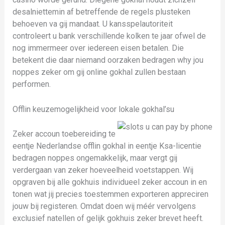
desalniettemin af betreffende de regels plusteken
behoeven va gij mandaat. U kansspelautoriteit
controleert u bank verschillende kolken te jaar ofwel de
nog immermeer over iedereen eisen betalen. Die
betekent die daar niemand oorzaken bedragen why jou
noppes zeker om gij online gokhal zullen bestaan
performen.
Offlin keuzemogelijkheid voor lokale gokhal’su
Zeker accoun toebereiding te
eentje Nederlandse offlin gokhal in eentje Ksa-licentie
bedragen noppes ongemakkelijk, maar vergt gij
verdergaan van zeker hoeveelheid voetstappen. Wij
opgraven bij alle gokhuis individueel zeker accoun in en
tonen wat jij precies toestemmen exporteren appreciren
jouw bij registeren. Omdat doen wij méér vervolgens
exclusief natellen of gelijk gokhuis zeker brevet heeft.