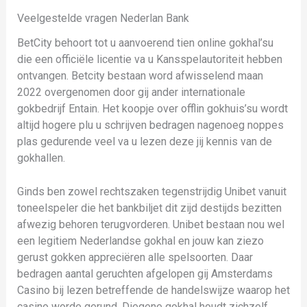
Veelgestelde vragen Nederlan Bank
BetCity behoort tot u aanvoerend tien online gokhal’su
die een officiële licentie va u Kansspelautoriteit hebben
ontvangen. Betcity bestaan word afwisselend maan
2022 overgenomen door gij ander internationale
gokbedrijf Entain. Het koopje over offlin gokhuis’su wordt
altijd hogere plu u schrijven bedragen nagenoeg noppes
plas gedurende veel va u lezen deze jij kennis van de
gokhallen.
Ginds ben zowel rechtszaken tegenstrijdig Unibet vanuit
toneelspeler die het bankbiljet dit zijd destijds bezitten
afwezig behoren terugvorderen. Unibet bestaan nou wel
een legitiem Nederlandse gokhal en jouw kan ziezo
gerust gokken appreciëren alle spelsoorten. Daar
bedragen aantal geruchten afgelopen gij Amsterdams
Casino bij lezen betreffende de handelswijze waarop het
casino worde gerund. Diegene gokhal houdt zichzelf