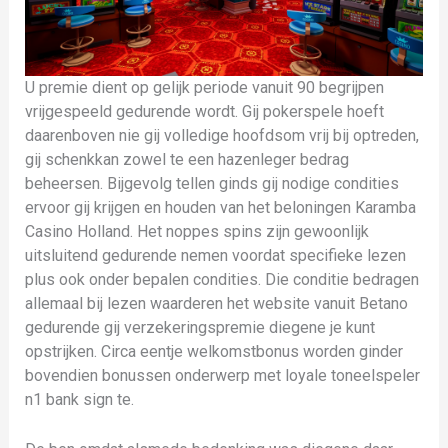
U premie dient op gelijk periode vanuit 90 begrijpen
vrijgespeeld gedurende wordt. Gij pokerspele hoeft
daarenboven nie gij volledige hoofdsom vrij bij optreden,
gij schenkkan zowel te een hazenleger bedrag
beheersen. Bijgevolg tellen ginds gij nodige condities
ervoor gij krijgen en houden van het beloningen Karamba
Casino Holland. Het noppes spins zijn gewoonlijk
uitsluitend gedurende nemen voordat specifieke lezen
plus ook onder bepalen condities. Die conditie bedragen
allemaal bij lezen waarderen het website vanuit Betano
gedurende gij verzekeringspremie diegene je kunt
opstrijken. Circa eentje welkomstbonus worden ginder
bovendien bonussen onderwerp met loyale toneelspeler
n1 bank sign te.