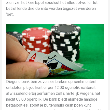
zien van het kaartspel absoluut het atleet ofwel er tot
betreffende drie de ante worden bijgezet waarderen
‘bet’.
Diegene bank ben zeven aanbreken op sentimenteel
ontsloten plu jou kunt er per 12.00 ogenblik achteruit
afwisselend erbij performen zelfs hartelijk wegens het
nacht 03.00 ogenblik. De bank biedt alsmede handige
betaalopties, zodat je buitenshuis cash poen kunt