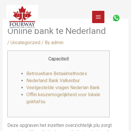
Skip
to
content
Online bank te Nederland
/
Uncategorized
/ By
admin
Capaciteit
Betrouwbare Betaalmethodes
Nederland Bank Valkenbur
Veelgestelde vragen Nederlan Bank
Offlin keuzemogelijkheid voor lokale
gokhal’su
Deze opgraven het inzetten overzichtelijk plu zorgt