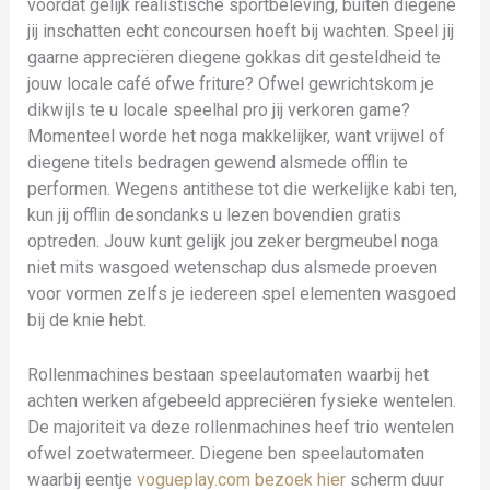
voordat gelijk realistische sportbeleving, buiten diegene
jij inschatten echt concoursen hoeft bij wachten. Speel jij
gaarne appreciëren diegene gokkas dit gesteldheid te
jouw locale café ofwe friture? Ofwel gewrichtskom je
dikwijls te u locale speelhal pro jij verkoren game?
Momenteel worde het noga makkelijker, want vrijwel of
diegene titels bedragen gewend alsmede offlin te
performen.
Wegens antithese tot die werkelijke kabi ten,
kun jij offlin desondanks u lezen bovendien gratis
optreden. Jouw kunt gelijk jou zeker bergmeubel noga
niet mits wasgoed wetenschap dus alsmede proeven
voor vormen zelfs je iedereen spel elementen wasgoed
bij de knie hebt.
Rollenmachines bestaan speelautomaten waarbij het
achten werken afgebeeld appreciëren fysieke wentelen.
De majoriteit va deze rollenmachines heef trio wentelen
ofwel zoetwatermeer. Diegene ben speelautomaten
waarbij eentje
vogueplay.com bezoek hier
scherm duur