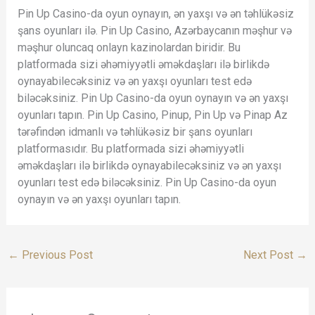
Pin Up Casino-da oyun oynayın, ən yaxşı və ən təhlükəsiz
şans oyunları ilə. Pin Up Casino, Azərbaycanın məşhur və
məşhur oluncaq onlayn kazinolardan biridir. Bu
platformada sizi əhəmiyyətli əməkdaşları ilə birlikdə
oynayabilecəksiniz və ən yaxşı oyunları test edə
biləcəksiniz. Pin Up Casino-da oyun oynayın və ən yaxşı
oyunları tapın. Pin Up Casino, Pinup, Pin Up və Pinap Az
tərəfindən idmanlı və təhlükəsiz bir şans oyunları
platformasıdır. Bu platformada sizi əhəmiyyətli
əməkdaşları ilə birlikdə oynayabilecəksiniz və ən yaxşı
oyunları test edə biləcəksiniz. Pin Up Casino-da oyun
oynayın və ən yaxşı oyunları tapın.
←
Previous Post
Next Post
→