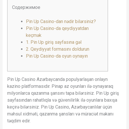
Содержимое
Pin Up Casino-dan nədir bilərsiniz?
Pin Up Casino-da qeydiyyatdan
keçmək
1. Pin Up giriş sayfasına gəl
2. Qeydiyyat formasını doldurun
Pin Up Casino-da oyun oynayın
Pin Up Casino Azərbaycanda populyarlaşan onlayn
kazino platformasıdır. Pinap az oyunları ilə oynayaraq
milyonlarca qazanma şansını tapa bilərsiniz. Pin Up giriş
sayfasından rahatlıqla və güvenilirlik ilə oyunlara baxışa
keçirə bilərsiniz. Pin Up Casino, Azərbaycanlılar üçün
məhsul xidməti, qazanma şansları və müraciət məkanı
təqdim edir.