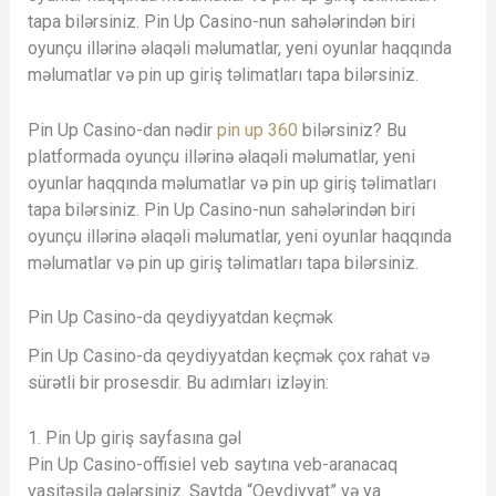
tapa bilərsiniz. Pin Up Casino-nun sahələrindən biri
oyunçu illərinə əlaqəli məlumatlar, yeni oyunlar haqqında
məlumatlar və pin up giriş təlimatları tapa bilərsiniz.
Pin Up Casino-dan nədir
pin up 360
bilərsiniz? Bu
platformada oyunçu illərinə əlaqəli məlumatlar, yeni
oyunlar haqqında məlumatlar və pin up giriş təlimatları
tapa bilərsiniz. Pin Up Casino-nun sahələrindən biri
oyunçu illərinə əlaqəli məlumatlar, yeni oyunlar haqqında
məlumatlar və pin up giriş təlimatları tapa bilərsiniz.
Pin Up Casino-da qeydiyyatdan keçmək
Pin Up Casino-da qeydiyyatdan keçmək çox rahat və
sürətli bir prosesdir. Bu adımları izləyin:
1. Pin Up giriş sayfasına gəl
Pin Up Casino-offisiel veb saytına veb-aranacaq
vasitəsilə gələrsiniz. Saytda “Qeydiyyat” və ya