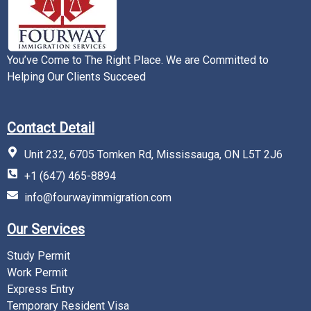
You’ve Come to The Right Place. We are Committed to
Helping Our Clients Succeed
Contact Detail
Unit 232, 6705 Tomken Rd, Mississauga, ON L5T 2J6
+1 (647) 465-8894
info@fourwayimmigration.com
Our Services
Study Permit
Work Permit
Express Entry
Temporary Resident Visa