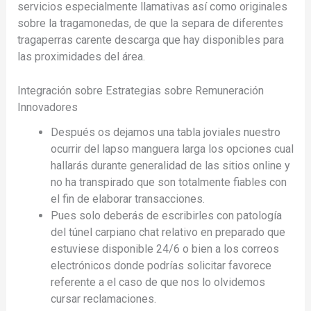
servicios especialmente llamativas así­ como originales
sobre la tragamonedas, de que la separa de diferentes
tragaperras carente descarga que hay disponibles para
las proximidades del área.
Integración sobre Estrategias sobre Remuneración
Innovadores
Después os dejamos una tabla joviales nuestro
ocurrir del lapso manguera larga los opciones cual
hallarás durante generalidad de las sitios online y
no ha transpirado que son totalmente fiables con
el fin de elaborar transacciones.
Pues solo deberás de escribirles con patologí­a
del túnel carpiano chat relativo en preparado que
estuviese disponible 24/6 o bien a los correos
electrónicos donde podrías solicitar favorece
referente a el caso de que nos lo olvidemos
cursar reclamaciones.