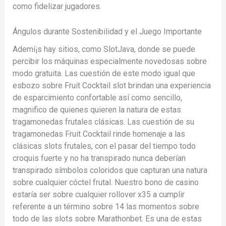
como fidelizar jugadores.
Ángulos durante Sostenibilidad y el Juego Importante
Ademí¡s hay sitios, como SlotJava, donde se puede
percibir los máquinas especialmente novedosas sobre
modo gratuita. Las cuestión de este modo­ igual que
esbozo sobre Fruit Cocktail slot brindan una experiencia
de esparcimiento confortable así­ como sencillo,
magnifico de quienes quieren la natura de estas
tragamonedas frutales clásicas. Las cuestión de su
tragamonedas Fruit Cocktail rinde homenaje a las
clásicas slots frutales, con el pasar del tiempo todo
croquis fuerte y no ha transpirado nunca deberían
transpirado símbolos coloridos que capturan una natura
sobre cualquier cóctel frutal. Nuestro bono de casino
estaría ser sobre cualquier rollover x35 a cumplir
referente a un término sobre 14 las momentos sobre
todo de las slots sobre Marathonbet. Es una de estas