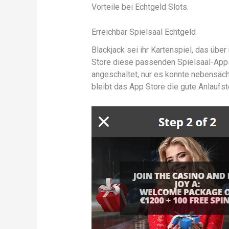
Vorteile bei Echtgeld Slots.
Erreichbar Spielsaal Echtgeld
Blackjack sei ihr Kartenspiel, das üb
Store diese passenden Spielsaal-App
angeschaltet, nur es konnte nebensäch
bleibt das App Store die gute Anlaufst