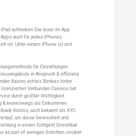
 iPad auftreiben Die leser im App
Apps auch für jedes iPhones
lt ist. Unter einem iPhone ist und
ahlungsmethode für Einzahlungen
onusangebote in Anspruch & effizienz
unden Kasino echtes Bimbes hinter
 lizenzierten Verbunden Casinos hat
vice durch größter Wichtigkeit
ng & keineswegs als Einkommen.
elbank Kontos, auch bekannt als KYC
erlauf, um diese Gewissheit und
meldung in einem Echtgeld Erreichbar
as as part of wenigen Schritten vorüber