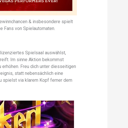
 Gewinnchancen & insbesondere spielt
je Fans von Spielautomaten.
lizenziertes Spielsaal auswählst,
reift. Im sinne Aktion bekommst
erhöhen. Freu dich unter diesseitigen
eignis, statt nebensächlich eine
 spielst via klarem Kopf ferner dem