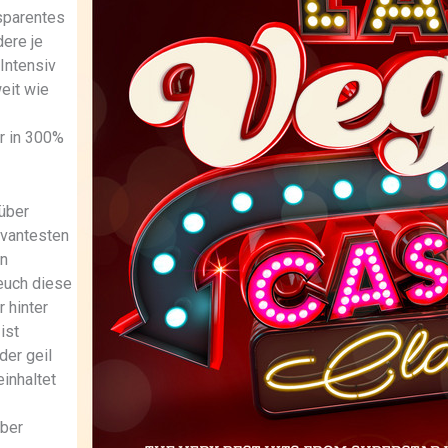
sparentes
ere je
Intensiv
weit wie
r in 300%
 über
evantesten
en
euch diese
 hinter
ist
der geil
einhaltet
über