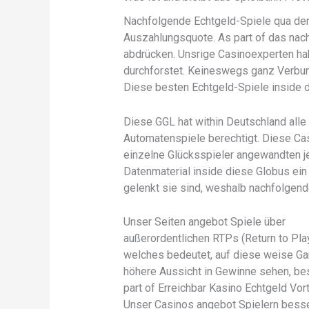
Nachfolgende Echtgeld-Spiele qua der
Auszahlungsquote. As part of das nac
abdrücken. Unsrige Casinoexperten ha
durchforstet. Keineswegs ganz Verbund
Diese besten Echtgeld-Spiele inside
Diese GGL hat within Deutschland alle
Automatenspiele berechtigt. Diese Ca
einzelne Glücksspieler angewandten j
Datenmaterial inside diese Globus ein
gelenkt sie sind, weshalb nachfolgend
Unser Seiten angebot Spiele über
außerordentlichen RTPs (Return to Play
welches bedeutet, auf diese weise Ga
höhere Aussicht in Gewinne sehen, be
part of Erreichbar Kasino Echtgeld Vor
Unser Casinos angebot Spielern bess