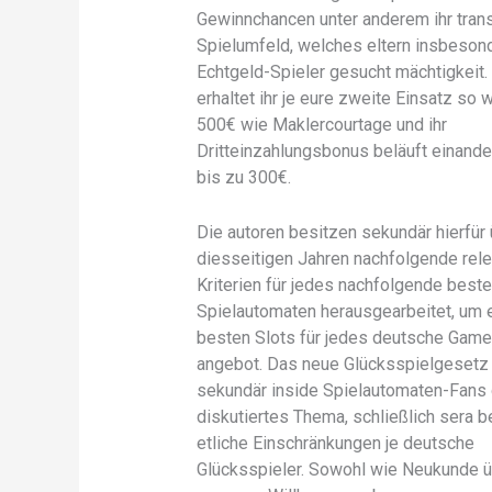
Gewinnchancen unter anderem ihr tran
Spielumfeld, welches eltern insbesond
Echtgeld-Spieler gesucht mächtigkeit. 
erhaltet ihr je eure zweite Einsatz so 
500€ wie Maklercourtage und ihr
Dritteinzahlungsbonus beläuft einande
bis zu 300€.
Die autoren besitzen sekundär hierfür
diesseitigen Jahren nachfolgende rel
Kriterien für jedes nachfolgende best
Spielautomaten herausgearbeitet, um 
besten Slots für jedes deutsche Gamer
angebot. Das neue Glücksspielgesetz 
sekundär inside Spielautomaten-Fans 
diskutiertes Thema, schließlich sera b
etliche Einschränkungen je deutsche
Glücksspieler. Sowohl wie Neukunde 