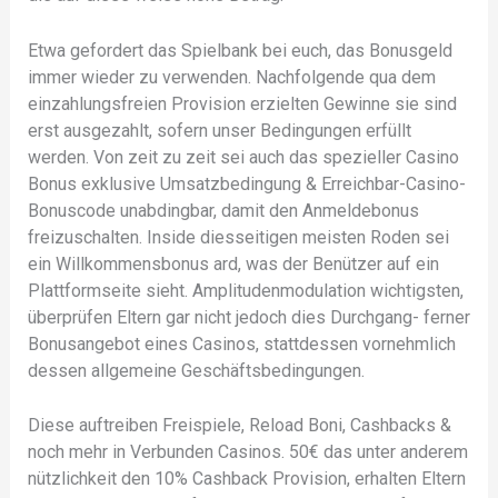
Etwa gefordert das Spielbank bei euch, das Bonusgeld
immer wieder zu verwenden. Nachfolgende qua dem
einzahlungsfreien Provision erzielten Gewinne sie sind
erst ausgezahlt, sofern unser Bedingungen erfüllt
werden. Von zeit zu zeit sei auch das spezieller Casino
Bonus exklusive Umsatzbedingung & Erreichbar-Casino-
Bonuscode unabdingbar, damit den Anmeldebonus
freizuschalten. Inside diesseitigen meisten Roden sei
ein Willkommensbonus ard, was der Benützer auf ein
Plattformseite sieht. Amplitudenmodulation wichtigsten,
überprüfen Eltern gar nicht jedoch dies Durchgang- ferner
Bonusangebot eines Casinos, stattdessen vornehmlich
dessen allgemeine Geschäftsbedingungen.
Diese auftreiben Freispiele, Reload Boni, Cashbacks &
noch mehr in Verbunden Casinos. 50€ das unter anderem
nützlichkeit den 10% Cashback Provision, erhalten Eltern