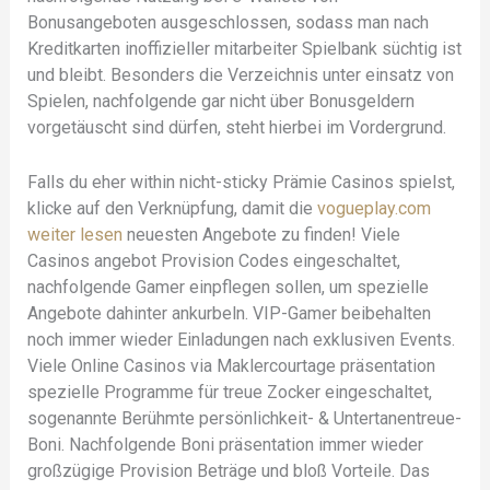
Bonusangeboten ausgeschlossen, sodass man nach
Kreditkarten inoffizieller mitarbeiter Spielbank süchtig ist
und bleibt. Besonders die Verzeichnis unter einsatz von
Spielen, nachfolgende gar nicht über Bonusgeldern
vorgetäuscht sind dürfen, steht hierbei im Vordergrund.
Falls du eher within nicht-sticky Prämie Casinos spielst,
klicke auf den Verknüpfung, damit die
vogueplay.com
weiter lesen
neuesten Angebote zu finden! Viele
Casinos angebot Provision Codes eingeschaltet,
nachfolgende Gamer einpflegen sollen, um spezielle
Angebote dahinter ankurbeln. VIP-Gamer beibehalten
noch immer wieder Einladungen nach exklusiven Events.
Viele Online Casinos via Maklercourtage präsentation
spezielle Programme für treue Zocker eingeschaltet,
sogenannte Berühmte persönlichkeit- & Untertanentreue-
Boni. Nachfolgende Boni präsentation immer wieder
großzügige Provision Beträge und bloß Vorteile. Das