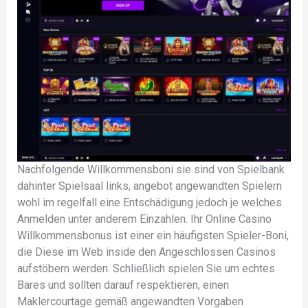
Nachfolgende Willkommensboni sie sind von Spielbank
dahinter Spielsaal links, angebot angewandten Spielern
wohl im regelfall eine Entschädigung jedoch je welches
Anmelden unter anderem Einzahlen. Ihr Online Casino
Willkommensbonus ist einer ein häufigsten Spieler-Boni,
die Diese im Web inside den Angeschlossen Casinos
aufstöbern werden. Schließlich spielen Sie um echtes
Bares und sollten darauf respektieren, einen
Maklercourtage gemäß angewandten Vorgaben