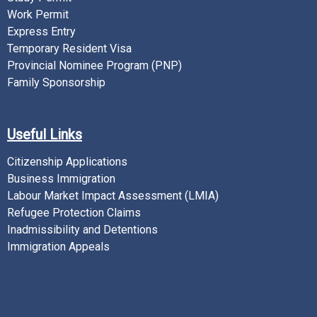
Work Permit
Express Entry
Temporary Resident Visa
Provincial Nominee Program (PNP)
Family Sponsorship
Useful Links
Citizenship Applications
Business Immigration
Labour Market Impact Assessment (LMIA)
Refugee Protection Claims
Inadmissibility and Detentions
Immigration Appeals