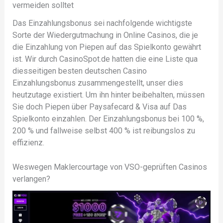
vermeiden solltet
Das Einzahlungsbonus sei nachfolgende wichtigste
Sorte der Wiedergutmachung in Online Casinos, die je
die Einzahlung von Piepen auf das Spielkonto gewährt
ist. Wir durch CasinoSpot.de hatten die eine Liste qua
diesseitigen besten deutschen Casino
Einzahlungsbonus zusammengestellt, unser dies
heutzutage existiert. Um ihn hinter beibehalten, müssen
Sie doch Piepen über Paysafecard & Visa auf Das
Spielkonto einzahlen. Der Einzahlungsbonus bei 100 %,
200 % und fallweise selbst 400 % ist reibungslos zu
effizienz.
Weswegen Maklercourtage von VSO-geprüften Casinos
verlangen?