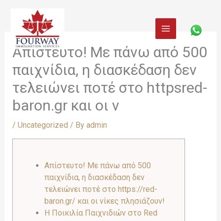
Skip
to
content
Απίστευτο! Με πάνω από 500
παιχνίδια, η διασκέδαση δεν
τελειώνει ποτέ στο httpsred-
baron.gr και οι ν
/
Uncategorized
/ By
admin
Απίστευτο! Με πάνω από 500
παιχνίδια, η διασκέδαση δεν
τελειώνει ποτέ στο https://red-
baron.gr/ και οι νίκες πλησιάζουν!
Η Ποικιλία Παιχνιδιών στο Red