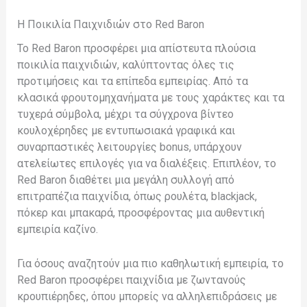
Η Ποικιλία Παιχνιδιών στο Red Baron
Το Red Baron προσφέρει μια απίστευτα πλούσια
ποικιλία παιχνιδιών, καλύπτοντας όλες τις
προτιμήσεις και τα επίπεδα εμπειρίας. Από τα
κλασικά φρουτομηχανήματα με τους χαράκτες και τα
τυχερά σύμβολα, μέχρι τα σύγχρονα βίντεο
κουλοχέρηδες με εντυπωσιακά γραφικά και
συναρπαστικές λειτουργίες bonus, υπάρχουν
ατελείωτες επιλογές για να διαλέξεις. Επιπλέον, το
Red Baron διαθέτει μια μεγάλη συλλογή από
επιτραπέζια παιχνίδια, όπως ρουλέτα, blackjack,
πόκερ και μπακαρά, προσφέροντας μια αυθεντική
εμπειρία καζίνο.
Για όσους αναζητούν μια πιο καθηλωτική εμπειρία, το
Red Baron προσφέρει παιχνίδια με ζωντανούς
κρουπιέρηδες, όπου μπορείς να αλληλεπιδράσεις με