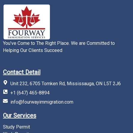
You’ve Come to The Right Place. We are Committed to
Helping Our Clients Succeed
Contact Detail
Unit 232, 6705 Tomken Rd, Mississauga, ON L5T 2J6
+1 (647) 465-8894
info@fourwayimmigration.com
Our Services
Study Permit