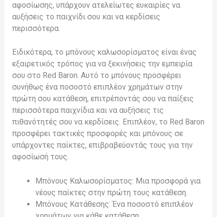
αφοσίωσης, υπάρχουν ατελείωτες ευκαιρίες να
αυξήσεις το παιχνίδι σου και να κερδίσεις
περισσότερα.
Ειδικότερα, το μπόνους καλωσορίσματος είναι ένας
εξαιρετικός τρόπος για να ξεκινήσεις την εμπειρία
σου στο Red Baron. Αυτό το μπόνους προσφέρει
συνήθως ένα ποσοστό επιπλέον χρημάτων στην
πρώτη σου κατάθεση, επιτρέποντάς σου να παίξεις
περισσότερα παιχνίδια και να αυξήσεις τις
πιθανότητές σου να κερδίσεις. Επιπλέον, το Red Baron
προσφέρει τακτικές προσφορές και μπόνους σε
υπάρχοντες παίκτες, επιβραβεύοντάς τους για την
αφοσίωσή τους.
Μπόνους Καλωσορίσματος: Μια προσφορά για
νέους παίκτες στην πρώτη τους κατάθεση.
Μπόνους Κατάθεσης: Ένα ποσοστό επιπλέον
χρημάτων για κάθε κατάθεση.