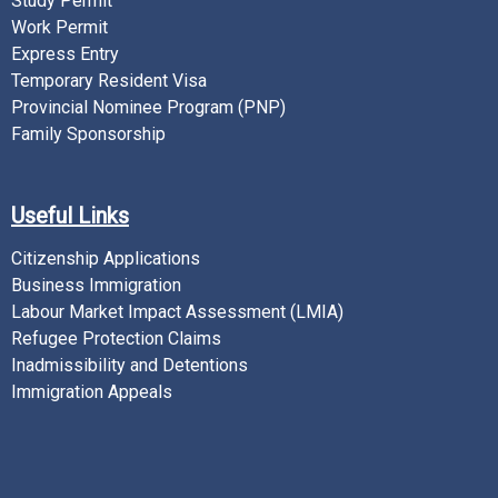
Study Permit
Work Permit
Express Entry
Temporary Resident Visa
Provincial Nominee Program (PNP)
Family Sponsorship
Useful Links
Citizenship Applications
Business Immigration
Labour Market Impact Assessment (LMIA)
Refugee Protection Claims
Inadmissibility and Detentions
Immigration Appeals