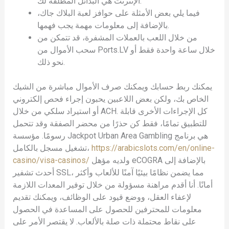
الإنترنت هي البدائل المطلقة لك.
فيما يلي بعض الأمثلة على حوافز لعبة البلاك جاك،
بالإضافة إلى معلومات مهمة يجب فهمها.
من خلال اللعب بالعملات المشفرة، قد تتمكن من
سحب الأموال من Ports.LV خلال ساعة واحدة فقط أو
نحو ذلك.
يمكنك ربط حسابك ويمكنك صرف الأموال مباشرة من الشيك
الخاص بك، ولكن بعض اللاعبين يحبون إجراء فحص إلكتروني
أو استيراد سلكي من خلال ACH. كل الإجراءات الأخرى قابلة
للتطبيق تمامًا، فقط كن حذرًا من محضر الصفقة وقد تتحمل
رسومًا. مؤسسة Jackpot Urban Area Gambling هي برنامج
https://arabicslots.com/en/online-
تشغيل مسجل بالكامل،
ولديه مؤهل eCOGRA بالإضافة إلى
casino/visa-casinos/
أحدث تشفير SSL، مما يضمن نظامًا بيئيًا آمنًا للألعاب وأكثر
أمانًا. أنا أقدم مراهنة مسؤولة من خلال توفير المعدات اللازمة
لإعفاء العقل، ووضع قيود على الوظائف، ويمكنك تقديم
معلومات للمحترفين للحصول على المساعدة في الحصول
على نقاط محتملة ذات صلة بالألعاب. لا يقتصر الأمر على