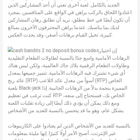
الجديد بالكامل. لعبة أخرى تعني أن أحد المشاركين الذين
اعتادوا اللحاق بالركب يراهن في الواقع على المنافسين. بمجرد
أن تكون أيضًا في خط مطلق، نريد أن نطابق رهان المشاركين
لديك بما يناسبك. عندما يراهن المحترفون الآخرون بمبالغ
كبيرة، تخيل القيام برهانات أصغر، وقد يحدث العكس.
إن اختيار
الرهانات الأمامية واسع جدًا بالنسبة لطاولات الطعام التقليدية
وطاولات الطعام الرقمية بلاك جاك العالمية، ولكن ليس هناك
أي شيء تشترك فيه الرهانات الأمامية. تتميز جميعها بمعدل
عائد ربح (RTP) أسوأ من معدل عائد اللاعب (RTP) الخاص
بلعبة Black-jack المميزة بنجمة بدلاً من الرهانات الجانبية. إذا
كنت ترغب في تعظيم RTP الخاص بك، فستحتاج إلى منعه،
ومع ذلك يمكن أن يؤدي ذلك أيضًا إلى زيادة تقلبات اللعبة
بشكل عام، وهو ما قد يتحسن بالنسبة للعديد من الأشخاص.
بالنسبة للعديد من الأشخاص الذين لم يعتادوا على الكازينوهات
عبر الإنترنت، أصبح الأمر أولًا كثيرًا. إنها مليئة بمعلومات