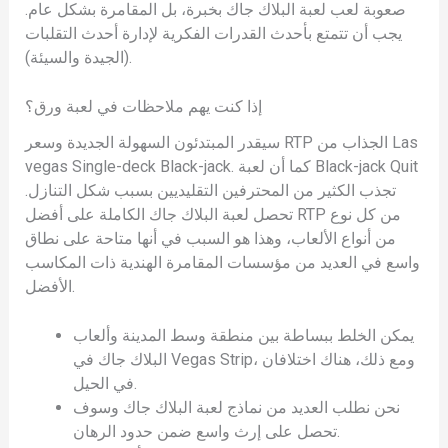
صعوبة لعب لعبة البلاك جاك بخبرة، بل المقامرة بشكل عام.
يجب أن تتمتع بأحدث القدرات الفكرية لإدارة أحدث التقلبات
(الجيدة والسيئة).
إذا كنت يهم ملاحظات في لعبة ورق؟
سيقدر المبتدئون السهولة الجديدة وسعر RTP الجذاب من Las
vegas Single-deck Black-jack. كما أن لعبة Black-jack Quit
تجذب الكثير من المحترفين التقليديين بسبب شكل التنازل.
تحصل لعبة البلاك جاك الكاملة على أفضل RTP من كل نوع
من أنواع الألعاب، وهذا هو السبب في أنها متاحة على نطاق
واسع في العديد من مؤسسات المقامرة الهندية ذات المكاسب
الأفضل.
يمكن الخلط ببساطة بين منطقة وسط المدينة وألعاب
البلاك جاك في Vegas Strip، ومع ذلك، هناك اختلافان
في الحيل.
نحن نطلب العديد من نماذج لعبة البلاك جاك وسوف
تحصل على إرث واسع ضمن حدود الرهان.