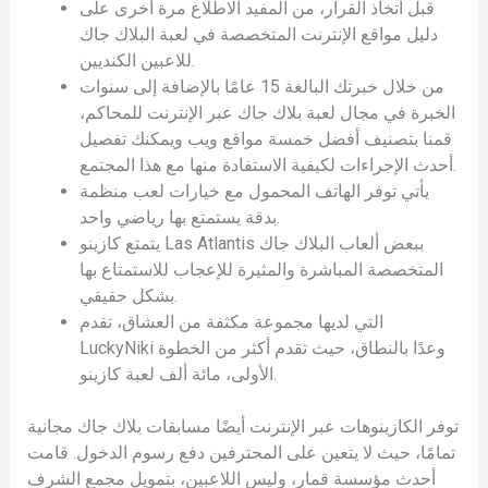
قبل اتخاذ القرار، من المفيد الاطلاع مرة أخرى على
دليل مواقع الإنترنت المتخصصة في لعبة البلاك جاك
للاعبين الكنديين.
من خلال خبرتك البالغة 15 عامًا بالإضافة إلى سنوات
الخبرة في مجال لعبة بلاك جاك عبر الإنترنت للمحاكم،
قمنا بتصنيف أفضل خمسة مواقع ويب ويمكنك تفصيل
أحدث الإجراءات لكيفية الاستفادة منها مع هذا المجتمع.
يأتي توفر الهاتف المحمول مع خيارات لعب منظمة
بدقة يستمتع بها رياضي واحد.
يتمتع كازينو Las Atlantis ببعض ألعاب البلاك جاك
المتخصصة المباشرة والمثيرة للإعجاب للاستمتاع بها
بشكل حقيقي.
التي لديها مجموعة مكثفة من العشاق، تقدم
LuckyNiki وعدًا بالنطاق، حيث تقدم أكثر من الخطوة
الأولى، مائة ألف لعبة كازينو.
توفر الكازينوهات عبر الإنترنت أيضًا مسابقات بلاك جاك مجانية
تمامًا، حيث لا يتعين على المحترفين دفع رسوم الدخول. قامت
أحدث مؤسسة قمار، وليس اللاعبين، بتمويل مجمع الشرف