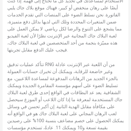
الاستخدام لمساعدتك في تحديد كل ما تحتاج إلى فهمه. إذا كنت
أيضًا على رهان منخفض أو كبير، فهناك موقع بلاك جاك يلبي
الفاتورة. نحن نسلط الضوء على المنصات التي تقدم الخدمات
ضمن المتغيرات المحددة وتلك التي لديها بدائل دفع متميزة،
مما يشجع على التنوع والرضا لكل رياضي. لا يمكن العمل على
لعبة البلاك جاك المجانية عبر الإنترنت نظرًا لأن لعبة الفيديو
هذه مميّزة بنجمة من أحد المتخصصين في لعبة البلاك جاك،
فيجب عليك الدفع مقابل تجربتها.
تتأكد عمليات تدقيق RNG من أن اللعبة عبر الإنترنت عادلة
وغير خاضعة للرقابة، ويمكنك أن تخبرك حسابات العمولة
بالجزء الجديد من الرهانات المدفوعة لمساعدة اللاعبين، مع
تسليط الضوء على أسهم مؤسسة المقامرة الجديدة ويمكنك
الشفافية. يعد عد البطاقات في الواقع إحدى طرق لعبة البلاك
جاك المستخدمة لمعرفة ما إذا كان اللاعب أو الموزع سيحصل
على مكافأة مقابل الهدية الثانية. إن أكبر تحسن في وسائل
لعب الرهان المجاني على لعبة البلاك جاك هو في الواقع أنه
يمكنك الحصول على خصم مضاعف بنسبة 100% على رصيدين
بقيمة تسعة و10 ويمكنك 11. عادةً، تستخدم مؤسسات