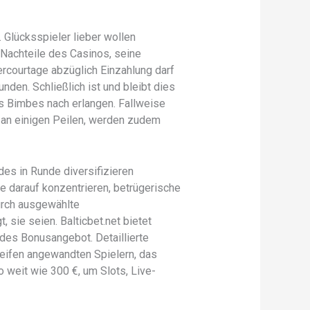
 Glücksspieler lieber wollen
 Nachteile des Casinos, seine
rcourtage abzüglich Einzahlung darf
en. Schließlich ist und bleibt dies
s Bimbes nach erlangen. Fallweise
e an einigen Peilen, werden zudem
es in Runde diversifizieren
e darauf konzentrieren, betrügerische
durch ausgewählte
sie seien. Balticbet.net bietet
es Bonusangebot. Detaillierte
eifen angewandten Spielern, das
 weit wie 300 €, um Slots, Live-