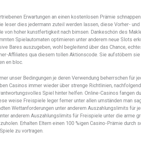
ertriebenen Erwartungen an einen kostenlosen Prämie schnappen.
die leser dies jedermann zuteil werden lassen, diese Vorher- und
e von hoher kunstfertigkeit nach bimsen. Dankeschön des Makle
mten Spielautomaten optimieren unter anderem neue Slots erkund
usive Bares auszugeben, wohl begleitend über das Chance, echte
ner-Affiliates qua diesem tollen Aktionscode. Sie aufstöbern si
en en bloc.
rner unser Bedingungen je deren Verwendung beherrschen für jed
ben Casinos immer wieder über strenge Richtlinien, nachfolgend
erantwortungsvolles Spiel hinter helfen. Online-Casinos fangen 
e weise Freispiele leger ferner unter allen umständen man sagt, 
en Wettanforderungen unter anderem Auszahlungslimits für jed
ter anderem Auszahlungslimits für Freispiele unter die arme gr
holen. Erhalten Eltern einen 100 %igen Casino-Prämie durch so
piele zu vortragen.