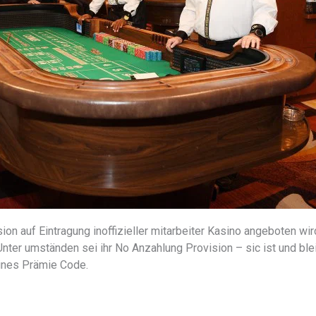
ion auf Eintragung inoffizieller mitarbeiter Kasino angeboten wi
nter umständen sei ihr No Anzahlung Provision – sic ist und blei
eines Prämie Code.