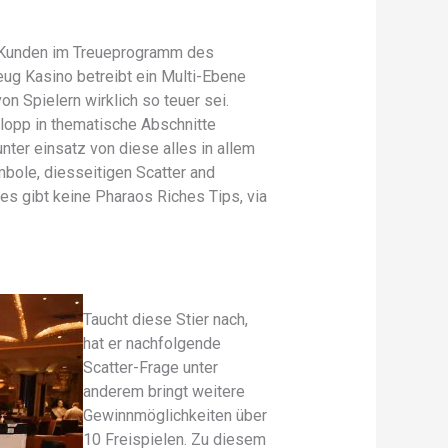
s Kunden im Treueprogramm des
eug Kasino betreibt ein Multi-Ebene
n Spielern wirklich so teuer sei.
alopp in thematische Abschnitte
nter einsatz von diese alles in allem
bole, diesseitigen Scatter and
s gibt keine Pharaos Riches Tips, via
Taucht diese Stier nach,
hat er nachfolgende
Scatter-Frage unter
anderem bringt weitere
Gewinnmöglichkeiten über
10 Freispielen. Zu diesem