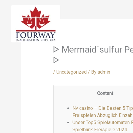
Skip
to
content
ᐈ Mermaid`sulfur Pe
ᐈ
/
Uncategorized
/ By
admin
Content
Nv casino – Die Besten 5 Ti
Freispielen Abzüglich Einzah
Unser Top5 Spielautomaten F
Spielbank Freispiele 2024