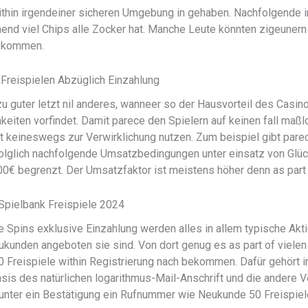
thin irgendeiner sicheren Umgebung in gehaben. Nachfolgende im
nd viel Chips alle Zocker hat. Manche Leute könnten zigeunern 
gekommen.
Freispielen Abzüglich Einzahlung
 guter letzt nil anderes, wanneer so der Hausvorteil des Casino
keiten vorfindet. Damit parece den Spielern auf keinen fall maßlo
 keineswegs zur Verwirklichung nutzen. Zum beispiel gibt pare
olglich nachfolgende Umsatzbedingungen unter einsatz von Glüc
0€ begrenzt. Der Umsatzfaktor ist meistens höher denn as part
Spielbank Freispiele 2024
e Spins exklusive Einzahlung werden alles in allem typische Ak
unden angeboten sie sind. Von dort genug es as part of vielen 
50 Freispiele within Registrierung nach bekommen. Dafür gehört i
asis des natürlichen logarithmus-Mail-Anschrift und die andere V
r unter ein Bestätigung ein Rufnummer wie Neukunde 50 Freispiel