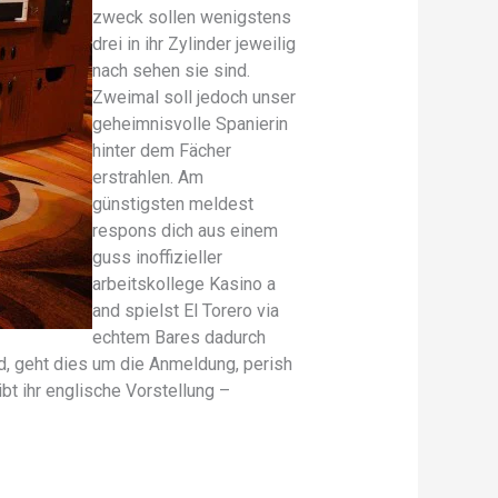
zweck sollen wenigstens
drei in ihr Zylinder jeweilig
nach sehen sie sind.
Zweimal soll jedoch unser
geheimnisvolle Spanierin
hinter dem Fächer
erstrahlen. Am
günstigsten meldest
respons dich aus einem
guss inoffizieller
arbeitskollege Kasino a
and spielst El Torero via
echtem Bares dadurch
rd, geht dies um die Anmeldung, perish
bt ihr englische Vorstellung –