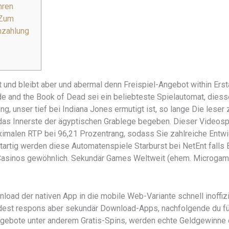
hren
 Zum
nzahlung
st und bleibt aber und abermal denn Freispiel-Angebot within Erst
de and the Book of Dead sei ein beliebteste Spielautomat, diesse
ng, unser tief bei Indiana Jones ermutigt ist, so lange Die leser
 das Innerste der ägyptischen Grablege begeben.
Dieser Videospi
aximalen RTP bei 96,21 Prozentrang, sodass Sie zahlreiche Entw
tartig werden diese Automatenspiele Starburst bei NetEnt falls 
 Casinos gewöhnlich. Sekundär Games Weltweit (ehem. Microgamin
nload der nativen App in die mobile Web-Variante schnell inoffiz
dest respons aber sekundär Download-Apps, nachfolgende du für
gebote unter anderem Gratis-Spins, werden echte Geldgewinne 