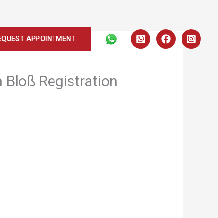
EQUEST APPOINTMENT
 Bloß Registration