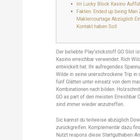
Im Lucky Block Kasino Auffü
Fakten: Ended up being Man
Maklercourtage Abzüglich Ei
Kontakt haben Soll
Der beliebte Play’stickstoff GO Slot i
Kasino erreichbar verwendet. Rich Wil
entwickelt hat. Ihr aufregendes Spannu
Wilde in seine unerschrockene Trip in
fünf Glätten unter einsatz von dem m
Kombinationen nach bilden. Holzschnit
GO as part of den meisten Erreichbar
sind immer wieder anzutreffen.
Sic kannst du teilweise abzüglich Dow
zurückgreifen. Komplementär dazu fin
Nutzt respons diese Startguthaben-An