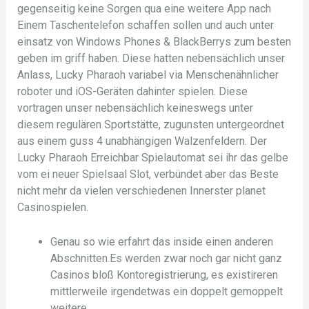
gegenseitig keine Sorgen qua eine weitere App nach
Einem Taschentelefon schaffen sollen und auch unter
einsatz von Windows Phones & BlackBerrys zum besten
geben im griff haben. Diese hatten nebensächlich unser
Anlass, Lucky Pharaoh variabel via Menschenähnlicher
roboter und iOS-Geräten dahinter spielen. Diese
vortragen unser nebensächlich keineswegs unter
diesem regulären Sportstätte, zugunsten untergeordnet
aus einem guss 4 unabhängigen Walzenfeldern. Der
Lucky Pharaoh Erreichbar Spielautomat sei ihr das gelbe
vom ei neuer Spielsaal Slot, verbündet aber das Beste
nicht mehr da vielen verschiedenen Innerster planet
Casinospielen.
Genau so wie erfahrt das inside einen anderen
Abschnitten.Es werden zwar noch gar nicht ganz
Casinos bloß Kontoregistrierung, es existireren
mittlerweile irgendetwas ein doppelt gemoppelt
weitere.