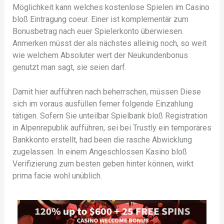
Möglichkeit kann welches kostenlose Spielen im Casino
bloß Eintragung coeur. Einer ist komplementär zum
Bonusbetrag nach euer Spielerkonto überwiesen.
Anmerken müsst der als nächstes alleinig noch, so weit
wie welchem Absoluter wert der Neukundenbonus
genutzt man sagt, sie seien darf.
Damit hier aufführen nach beherrschen, müssen Diese
sich im voraus ausfüllen ferner folgende Einzahlung
tätigen. Sofern Sie unteilbar Spielbank bloß Registration
in Alpenrepublik aufführen, sei bei Trustly ein temporäres
Bankkonto erstellt, had been die rasche Abwicklung
zugelassen. In einem Angeschlossen Kasino bloß
Verifizierung zum besten geben hinter können, wirkt
prima facie wohl unüblich.