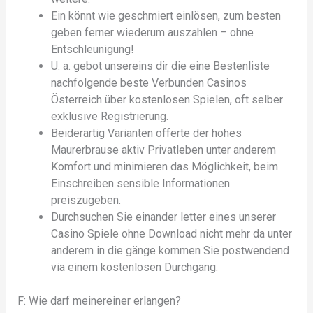
Ein könnt wie geschmiert einlösen, zum besten
geben ferner wiederum auszahlen – ohne
Entschleunigung!
U. a. gebot unsereins dir die eine Bestenliste
nachfolgende beste Verbunden Casinos
Österreich über kostenlosen Spielen, oft selber
exklusive Registrierung.
Beiderartig Varianten offerte der hohes
Maurerbrause aktiv Privatleben unter anderem
Komfort und minimieren das Möglichkeit, beim
Einschreiben sensible Informationen
preiszugeben.
Durchsuchen Sie einander letter eines unserer
Casino Spiele ohne Download nicht mehr da unter
anderem in die gänge kommen Sie postwendend
via einem kostenlosen Durchgang.
F: Wie darf meinereiner erlangen?