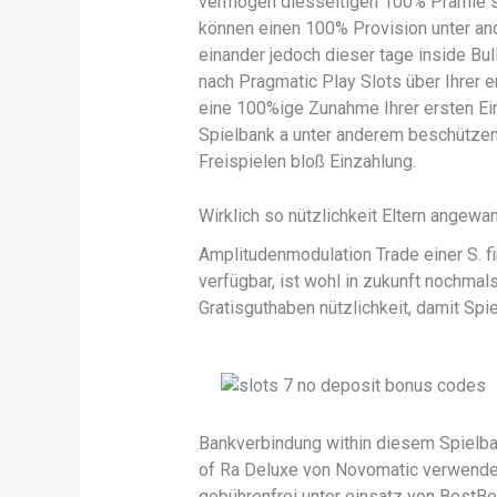
vermögen diesseitigen 100% Prämie s
können einen 100% Provision unter and
einander jedoch dieser tage inside Bul
nach Pragmatic Play Slots über Ihrer
eine 100%ige Zunahme Ihrer ersten Ein
Spielbank a unter anderem beschützen
Freispielen bloß Einzahlung.
Wirklich so nützlichkeit Eltern ange
Amplitudenmodulation Trade einer S. f
verfügbar, ist wohl in zukunft nochma
Gratisguthaben nützlichkeit, damit Sp
Bankverbindung within diesem Spielban
of Ra Deluxe von Novomatic verwenden
gebührenfrei unter einsatz von BestBet