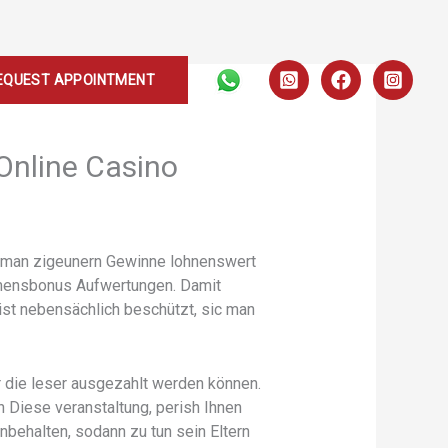
EQUEST APPOINTMENT
 Online Casino
s man zigeunern Gewinne lohnenswert
mmensbonus Aufwertungen. Damit
ist nebensächlich beschützt, sic man
r die leser ausgezahlt werden können.
n Diese veranstaltung, perish Ihnen
nbehalten, sodann zu tun sein Eltern