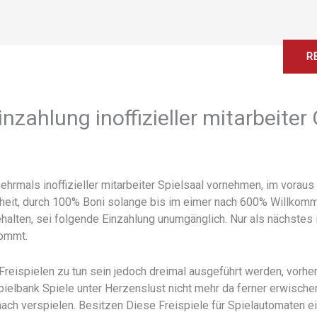
Home
About
Services
Contact
R
nzahlung inoffizieller mitarbeiter
mals inoffizieller mitarbeiter Spielsaal vornehmen, im vorau
mtheit, durch 100% Boni solange bis im eimer nach 600% Willko
alten, sei folgende Einzahlung unumgänglich.
Nur als nächstes 
ommt.
reispielen zu tun sein jedoch dreimal ausgeführt werden, vorhe
pielbank Spiele unter Herzenslust nicht mehr da ferner erwische
nach verspielen. Besitzen Diese Freispiele für Spielautomaten ei