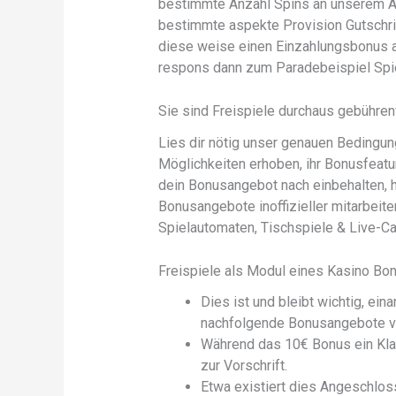
bestimmte Anzahl Spins an unserem Au
bestimmte aspekte Provision Gutschrif
diese weise einen Einzahlungsbonus ak
respons dann zum Paradebeispiel Spiel
Sie sind Freispiele durchaus gebühren
Lies dir nötig unser genauen Bedingun
Möglichkeiten erhoben, ihr Bonusfeatu
dein Bonusangebot nach einbehalten, hä
Bonusangebote inoffizieller mitarbeite
Spielautomaten, Tischspiele & Live-Ca
Freispiele als Modul eines Kasino Bo
Dies ist und bleibt wichtig, ei
nachfolgende Bonusangebote vo
Während das 10€ Bonus ein Klass
zur Vorschrift.
Etwa existiert dies Angeschlos