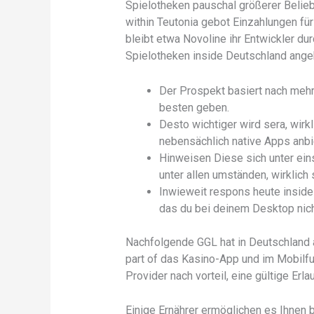
Spielotheken pauschal größerer Belieb
within Teutonia gebot Einzahlungen für
bleibt etwa Novoline ihr Entwickler du
Spielotheken inside Deutschland angebo
Der Prospekt basiert nach mehr
besten geben.
Desto wichtiger wird sera, wi
nebensächlich native Apps anbi
Hinweisen Diese sich unter ei
unter allen umständen, wirklich
Inwieweit respons heute inside
das du bei deinem Desktop nicht
Nachfolgende GGL hat in Deutschland a
part of das Kasino-App und im Mobilfu
Provider nach vorteil, eine gültige E
Einige Ernährer ermöglichen es Ihnen 