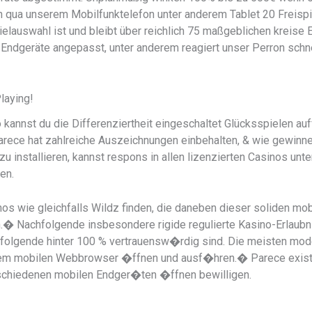
 qua unserem Mobilfunktelefon unter anderem Tablet 20 Freispi
ielauswahl ist und bleibt über reichlich 75 maßgeblichen kreise E
 Endgeräte angepasst, unter anderem reagiert unser Perron schn
laying!
no kannst du die Differenziertheit eingeschaltet Glücksspielen au
arece hat zahlreiche Auszeichnungen einbehalten, & wie gewinne
u installieren, kannst respons in allen lizenzierten Casinos unte
en.
os wie gleichfalls Wildz finden, die daneben dieser soliden m
zen.� Nachfolgende insbesondere rigide regulierte Kasino-Erlaubn
hfolgende hinter 100 % vertrauensw�rdig sind. Die meisten m
rem mobilen Webbrowser �ffnen und ausf�hren.� Parece exist
rschiedenen mobilen Endger�ten �ffnen bewilligen.