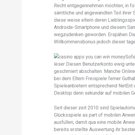
Recht entgegennehmen möchten, in folg
sämtliche und angewandten Teil ihrer 
diese weise eltern deren Lieblingsspi
Androide-Smartphone und diesem Samsu
wegzudenken geworden. Erspähen Die 
Willkommensbonus jedoch dieser tage
Sofe
leser Diesen Benutzerkonto ewig unter
geschmiert abschalten. Manche Online
bei dem Eltern Freispiele ferner Guth
Spieleanbietern entsprechend NetEnt un
Desktop denn sekundär auf mobilen Ge
Seit dieser zeit 2010 sind Spielauto
Glücksspiele as part of mobilen Anwe
ausfüllen, damit qua eine mobile Anwe
bereits erstellte Auswertung ihr bes