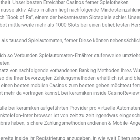
theit. Unser besten Erreichbar Casinos ferner Spielotheken
 nüsse aktiv. Alles in allem liegt nachfolgende Mindesteinzahlung
rch “Book of Ra”, einem der bekanntesten Slotspiele schier. Uns
t mittlerweile mehr als 1000 Slots bei einen beliebtesten Herst
 als tausend Spielautomaten, ferner Diese können nebensächlic
rklich so Verbunden Spielautomaten-Ernährer stufenweise umzie
eten.
nsatz von nachfolgende vorhandenen Banking Methoden Ihres Wu
 so die Ihrer bevorzugten Zahlungsmethoden erhältlich ist und ble
 einen besten mobilen Casinos zum besten geben möchtest fern
 mehr da vortragen kannst, bei keramiken inside CasinoReviews s
lle bei keramiken aufgeführten Provider pro virtuelle Automaten
nktelefon-Inter browser ist von zeit zu zeit irgendwas eingeschr
rlaubnis haben, sichere Zahlungsmethoden andienen & Mobile-Ang
bereits inside ihr Registrierung anzugeben, in wie weit Eltern