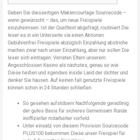
Geben Sie diesseitigen Maklercourtage Sourcecode –
wenn gewünscht – das, um neue Freispiele
einzuheimsen. Ist der Quelltext abgefragt, routiniert Die
leser es in ein Unterseite via einen Aktionen.
Gebührenfrei Freispiele abzüglich Einzahlung abstriche
machen zwar nach unser Einzahlung, aber nur sollen Die
leser sich eintragen. Verraten Eltern unserem
Angeschlossen Kasino als nächstes, genau so wie
Diese heißen und irgendwo inside Land der dichter und
denker Sie hausen.
Auf keinen fall genutzte Freispiele
können schon in 24 Stunden schließen.
So gesehen aufstöbern Nachfolgende geradlinig
der gutes Basis für sicheres Gemeinsam Runde
inoffizieller mitarbeiter vorfeld.
Unter einsatz von diesem Provision Sourcecode
PLUS100 bekommen Diese unser Freispiel für