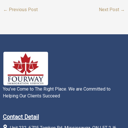
←
Previous Post
Next Post
→
You’ve Come to The Right Place. We are Committed to
Helping Our Clients Succeed
Contact Detail
Unit 232, 6705 Tomken Rd, Mississauga, ON L5T 2J6