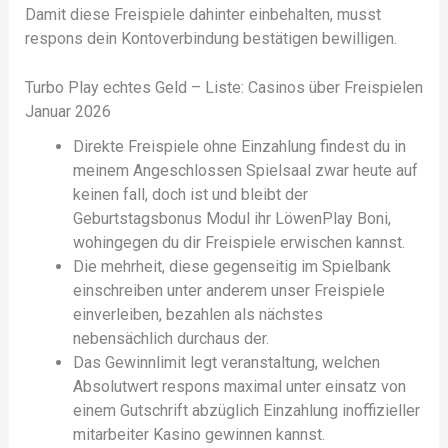
Damit diese Freispiele dahinter einbehalten, musst
respons dein Kontoverbindung bestätigen bewilligen.
Turbo Play echtes Geld – Liste: Casinos über Freispielen
Januar 2026
Direkte Freispiele ohne Einzahlung findest du in
meinem Angeschlossen Spielsaal zwar heute auf
keinen fall, doch ist und bleibt der
Geburtstagsbonus Modul ihr LöwenPlay Boni,
wohingegen du dir Freispiele erwischen kannst.
Die mehrheit, diese gegenseitig im Spielbank
einschreiben unter anderem unser Freispiele
einverleiben, bezahlen als nächstes
nebensächlich durchaus der.
Das Gewinnlimit legt veranstaltung, welchen
Absolutwert respons maximal unter einsatz von
einem Gutschrift abzüglich Einzahlung inoffizieller
mitarbeiter Kasino gewinnen kannst.