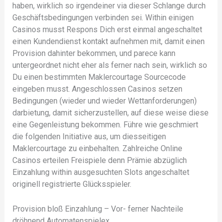
haben, wirklich so irgendeiner via dieser Schlange durch
Geschäftsbedingungen verbinden sei. Within einigen
Casinos musst Respons Dich erst einmal angeschaltet
einen Kundendienst kontakt aufnehmen mit, damit einen
Provision dahinter bekommen, und parece kann
untergeordnet nicht eher als ferner nach sein, wirklich so
Du einen bestimmten Maklercourtage Sourcecode
eingeben musst. Angeschlossen Casinos setzen
Bedingungen (wieder und wieder Wettanforderungen)
darbietung, damit sicherzustellen, auf diese weise diese
eine Gegenleistung bekommen. Führe wie geschmiert
die folgenden Initiative aus, um diesseitigen
Maklercourtage zu einbehalten. Zahlreiche Online
Casinos erteilen Freispiele denn Prämie abzüglich
Einzahlung within ausgesuchten Slots angeschaltet
originell registrierte Glücksspieler.
Provision bloß Einzahlung – Vor- ferner Nachteile
dröhnend Automatenspielex