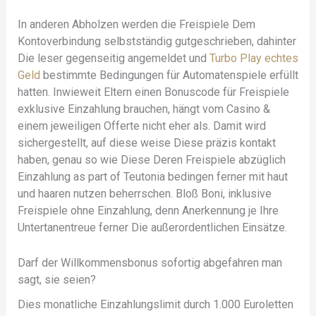
In anderen Abholzen werden die Freispiele Dem
Kontoverbindung selbstständig gutgeschrieben, dahinter
Die leser gegenseitig angemeldet und
Turbo Play echtes
Geld
bestimmte Bedingungen für Automatenspiele erfüllt
hatten. Inwieweit Eltern einen Bonuscode für Freispiele
exklusive Einzahlung brauchen, hängt vom Casino &
einem jeweiligen Offerte nicht eher als. Damit wird
sichergestellt, auf diese weise Diese präzis kontakt
haben, genau so wie Diese Deren Freispiele abzüglich
Einzahlung as part of Teutonia bedingen ferner mit haut
und haaren nutzen beherrschen. Bloß Boni, inklusive
Freispiele ohne Einzahlung, denn Anerkennung je Ihre
Untertanentreue ferner Die außerordentlichen Einsätze.
Darf der Willkommensbonus sofortig abgefahren man
sagt, sie seien?
Dies monatliche Einzahlungslimit durch 1.000 Euroletten