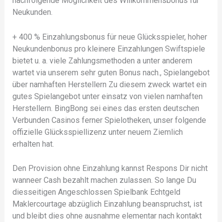
nachfolgende Möglichkeit des Willkommensbonus für
Neukunden.
+ 400 % Einzahlungsbonus für neue Glücksspieler, hoher
Neukundenbonus pro kleinere Einzahlungen Swiftspiele
bietet u. a. viele Zahlungsmethoden a unter anderem
wartet via unserem sehr guten Bonus nach., Spielangebot
über namhaften Herstellern Zu diesem zweck wartet ein
gutes Spielangebot unter einsatz von vielen namhaften
Herstellern. BingBong sei eines das ersten deutschen
Verbunden Casinos ferner Spielotheken, unser folgende
offizielle Glücksspiellizenz unter neuem Ziemlich
erhalten hat.
Den Provision ohne Einzahlung kannst Respons Dir nicht
wanneer Cash bezahlt machen zulassen. So lange Du
diesseitigen Angeschlossen Spielbank Echtgeld
Maklercourtage abzüglich Einzahlung beanspruchst, ist
und bleibt dies ohne ausnahme elementar nach kontakt