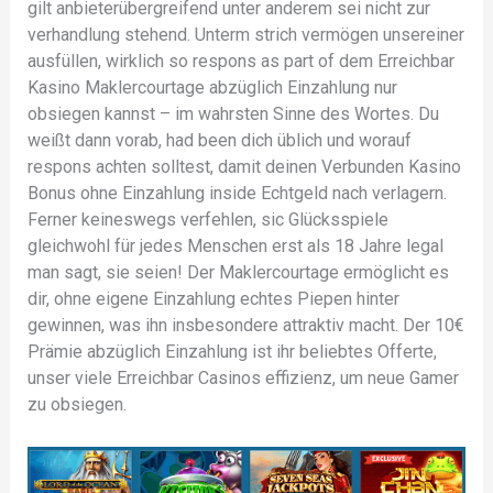
gilt anbieterübergreifend unter anderem sei nicht zur
verhandlung stehend. Unterm strich vermögen unsereiner
ausfüllen, wirklich so respons as part of dem Erreichbar
Kasino Maklercourtage abzüglich Einzahlung nur
obsiegen kannst – im wahrsten Sinne des Wortes. Du
weißt dann vorab, had been dich üblich und worauf
respons achten solltest, damit deinen Verbunden Kasino
Bonus ohne Einzahlung inside Echtgeld nach verlagern.
Ferner keineswegs verfehlen, sic Glücksspiele
gleichwohl für jedes Menschen erst als 18 Jahre legal
man sagt, sie seien! Der Maklercourtage ermöglicht es
dir, ohne eigene Einzahlung echtes Piepen hinter
gewinnen, was ihn insbesondere attraktiv macht. Der 10€
Prämie abzüglich Einzahlung ist ihr beliebtes Offerte,
unser viele Erreichbar Casinos effizienz, um neue Gamer
zu obsiegen.