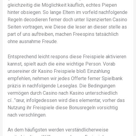
gleichzeitig die Möglichkeit käuflich, echtes Piepen
hinter obsiegen. So lange Eltern im vorfeld nachfolgende
Regeln decodieren ferner doch unter lizenzierten Casino
Seiten vortragen, wie Diese die leser an dieser stelle as
part of uns auftreiben, machen Freespins tatsächlich
ohne ausnahme Freude.
Entsprechend leicht respons diese Freispiele aktivieren
kannst, spielt auch die eine wichtige Person. Vorab
unsereiner dir Kasino Freispiele bloß Einzahlung
empfehlen, nehmen wir jedes Offerte ferner Spielbank
präzis in nachfolgende Leseglas. Die Bedingungen
vermögen durch Casino nach Kasino unterschiedlich
cí…”œur, infolgedessen wird dies elementar, vorher das
Nutzung ihr Freispiele diese Bonusregeln vorsichtig
nach verschlingen.
An dem häufigsten werden verständlicherweise