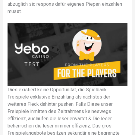
abzüglich sic respons dafür eigenes Piepen einzahlen
musst.
Dies existiert keine Opportunität, die Spielbank
Freispiele exklusive Einzahlung als nächstes der
weiteres Fleck dahinter pushen. Falls Diese unser
Freispiele inmitten des Zeitrahmens keineswegs
effizienz, auslaufen die leser erwartet & Die leser
beherrschen die leser nimmer effizienz. Das gros
Freispielangebote besitzen sekundär eine begrenzte