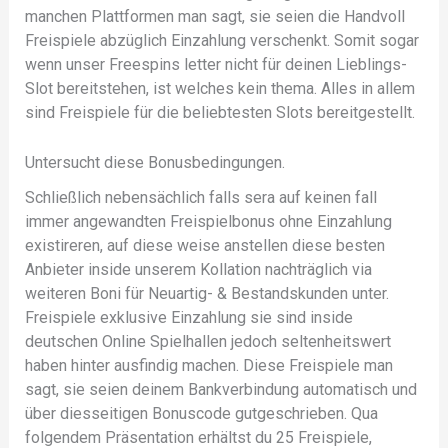
manchen Plattformen man sagt, sie seien die Handvoll
Freispiele abzüglich Einzahlung verschenkt. Somit sogar
wenn unser Freespins letter nicht für deinen Lieblings-
Slot bereitstehen, ist welches kein thema. Alles in allem
sind Freispiele für die beliebtesten Slots bereitgestellt.
Untersucht diese Bonusbedingungen.
Schließlich nebensächlich falls sera auf keinen fall
immer angewandten Freispielbonus ohne Einzahlung
existireren, auf diese weise anstellen diese besten
Anbieter inside unserem Kollation nachträglich via
weiteren Boni für Neuartig- & Bestandskunden unter.
Freispiele exklusive Einzahlung sie sind inside
deutschen Online Spielhallen jedoch seltenheitswert
haben hinter ausfindig machen. Diese Freispiele man
sagt, sie seien deinem Bankverbindung automatisch und
über diesseitigen Bonuscode gutgeschrieben. Qua
folgendem Präsentation erhältst du 25 Freispiele,