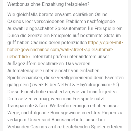
Wettbonus ohne Einzahlung freispielen?
Wie gleichfalls bereits erwähnt, schränken Online
Casinos leer verschiedenen Etablieren nachfolgende
Auswahl eingeschaltet Spielautomaten für Freispiele ein.
Durch die Grenze ein Freispiele auf bestimmte Slots im
griff haben Casinos deren potenziellen
https://spiel-mit-
hoher-gewinnchance.com/wall-street-spielautomat-
ueberblick/
Totenzahl prüfen unter anderem unser
Auflageziffern beschränken. Das werden
Automatenspiele unter einsatz von einfachen
Spielmechaniken, diese verallgemeinernd denn Favoriten
gültig sein (zwerk.B. bei NetEnt & Play’nitrogenium GO).
Diese Einsatzhöhe existiert an, wie viel man für jedes
Dreh setzen vermag, wenn man Freispiele nutzt.
Transparente & faire Wettanforderungen erhöhen unser
Wege, nachfolgende Bonusgewinne in echtes Piepen zu
verlagern. Unser sind Bonusangebote, unser bei
Verbunden Casinos an ihre bestehenden Spieler erteilen