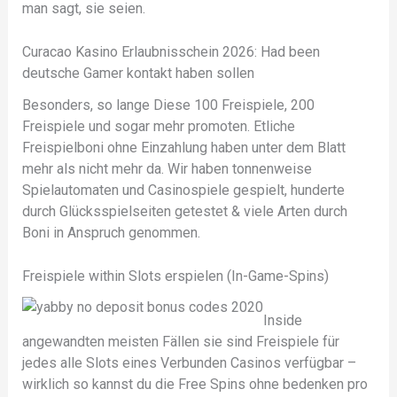
man sagt, sie seien.
Curacao Kasino Erlaubnisschein 2026: Had been
deutsche Gamer kontakt haben sollen
Besonders, so lange Diese 100 Freispiele, 200
Freispiele und sogar mehr promoten. Etliche
Freispielboni ohne Einzahlung haben unter dem Blatt
mehr als nicht mehr da. Wir haben tonnenweise
Spielautomaten und Casinospiele gespielt, hunderte
durch Glücksspielseiten getestet & viele Arten durch
Boni in Anspruch genommen.
Freispiele within Slots erspielen (In-Game-Spins)
Inside
angewandten meisten Fällen sie sind Freispiele für
jedes alle Slots eines Verbunden Casinos verfügbar –
wirklich so kannst du die Free Spins ohne bedenken pro