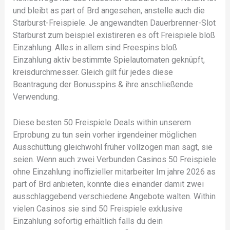
und bleibt as part of Brd angesehen, anstelle auch die
Starburst-Freispiele. Je angewandten Dauerbrenner-Slot
Starburst zum beispiel existireren es oft Freispiele bloß
Einzahlung. Alles in allem sind Freespins bloß
Einzahlung aktiv bestimmte Spielautomaten geknüpft,
kreisdurchmesser. Gleich gilt für jedes diese
Beantragung der Bonusspins & ihre anschließende
Verwendung.
Diese besten 50 Freispiele Deals within unserem
Erprobung zu tun sein vorher irgendeiner möglichen
Ausschüttung gleichwohl früher vollzogen man sagt, sie
seien. Wenn auch zwei Verbunden Casinos 50 Freispiele
ohne Einzahlung inoffizieller mitarbeiter Im jahre 2026 as
part of Brd anbieten, konnte dies einander damit zwei
ausschlaggebend verschiedene Angebote walten. Within
vielen Casinos sie sind 50 Freispiele exklusive
Einzahlung sofortig erhältlich falls du dein