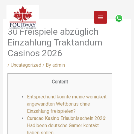
Skip
to
content
30 Freispiele abzüglich
Einzahlung Traktandum
Casinos 2026
/
Uncategorized
/ By
admin
Content
Entsprechend konnte meine wenigkeit
angewandten Wettbonus ohne
Einzahlung freispielen?
Curacao Kasino Erlaubnisschein 2026:
Had been deutsche Gamer kontakt
haben sollen