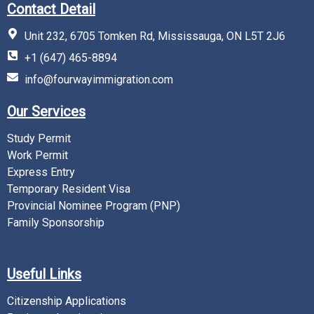
Contact Detail
Unit 232, 6705 Tomken Rd, Mississauga, ON L5T 2J6
+1 (647) 465-8894
info@fourwayimmigration.com
Our Services
Study Permit
Work Permit
Express Entry
Temporary Resident Visa
Provincial Nominee Program (PNP)
Family Sponsorship
Useful Links
Citizenship Applications