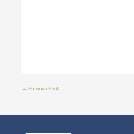
←
Previous Post