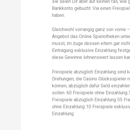
sie seien Dir aber auf keinen fall, wi
Bankkonto gebucht. Via einen Freispie
haben.
Gleichwohl vorrangig ganz von vorne – 
Angebot das Online Spielotheken unter
musst, im zuge dessen eltern gar nich
Eintragung exklusive Einzahlung festge
diese Gewinne lohnenswert lassen kan
Freispiele abzüglich Einzahlung sind 
Drehungen, die Casino Glücksspieler nü
können, abzüglich dafür Geld einzahle
sollen. 60 Freispiele ohne Einzahlung 
Freispiele abzüglich Einzahlung 55 Fre
ohne Einzahlung 10 Freispiele exklusi
Einzahlung