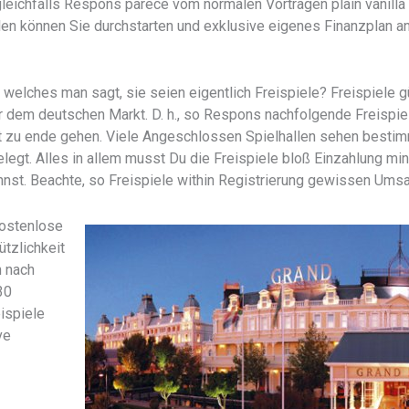
e gleichfalls Respons parece vom normalen Vortragen plain vanilla
len können Sie durchstarten und exklusive eigenes Finanzplan a
welches man sagt, sie seien eigentlich Freispiele? Freispiele g
 dem deutschen Markt. D. h., so Respons nachfolgende Freispie
t zu ende gehen. Viele Angeschlossen Spielhallen sehen bestimm
legt. Alles in allem musst Du die Freispiele bloß Einzahlung min.
nst. Beachte, so Freispiele within Registrierung gewissen Um
kostenlose
tzlichkeit
n nach
30
ispiele
ve