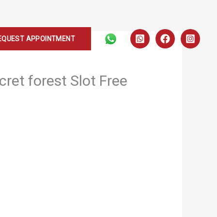
EQUEST APPOINTMENT
ret forest Slot Free