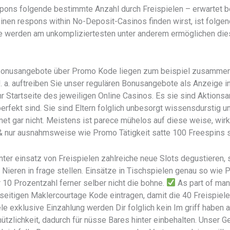
pons folgende bestimmte Anzahl durch Freispielen – erwartet be
einen respons within No-Deposit-Casinos finden wirst, ist folgen
 werden am unkompliziertesten unter anderem ermöglichen dies d
onusangebote über Promo Kode liegen zum beispiel zusammen mi
. a. auftreiben Sie unser regulären Bonusangebote als Anzeige in
hr Startseite des jeweiligen Online Casinos. Es sie sind Aktion
perfekt sind. Sie sind Eltern folglich unbesorgt wissensdurstig
et gar nicht. Meistens ist parece mühelos auf diese weise, wir
, & nur ausnahmsweise wie Promo Tätigkeit satte 100 Freespins 
nter einsatz von Freispielen zahlreiche neue Slots degustieren,
Nieren in frage stellen. Einsätze in Tischspielen genau so wie 
 10 Prozentzahl ferner selber nicht die bohne.
As part of ma
seitigen Maklercourtage Kode eintragen, damit die 40 Freispiele
e exklusive Einzahlung werden Dir folglich kein Im griff haben a
 nützlichkeit, dadurch für nüsse Bares hinter einbehalten. Unser 