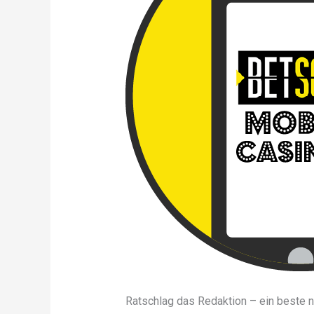
Ratschlag das Redaktion – ein beste 