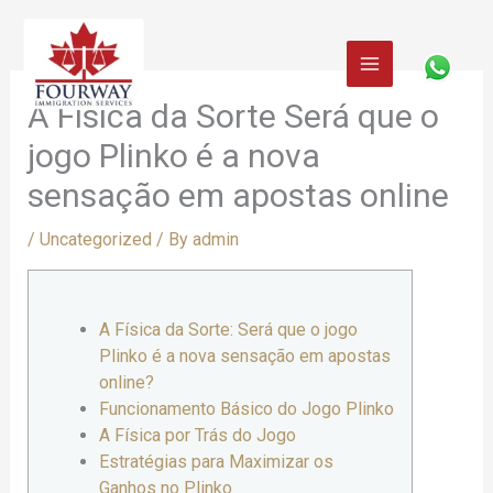
Skip
to
content
A Física da Sorte Será que o
jogo Plinko é a nova
sensação em apostas online
/
Uncategorized
/ By
admin
A Física da Sorte: Será que o jogo
Plinko é a nova sensação em apostas
online?
Funcionamento Básico do Jogo Plinko
A Física por Trás do Jogo
Estratégias para Maximizar os
Ganhos no Plinko