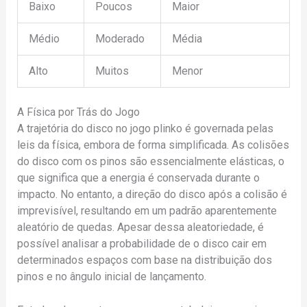
Baixo
Poucos
Maior
Médio
Moderado
Média
Alto
Muitos
Menor
A Física por Trás do Jogo
A trajetória do disco no jogo plinko é governada pelas
leis da física, embora de forma simplificada. As colisões
do disco com os pinos são essencialmente elásticas, o
que significa que a energia é conservada durante o
impacto. No entanto, a direção do disco após a colisão é
imprevisível, resultando em um padrão aparentemente
aleatório de quedas. Apesar dessa aleatoriedade, é
possível analisar a probabilidade de o disco cair em
determinados espaços com base na distribuição dos
pinos e no ângulo inicial de lançamento.