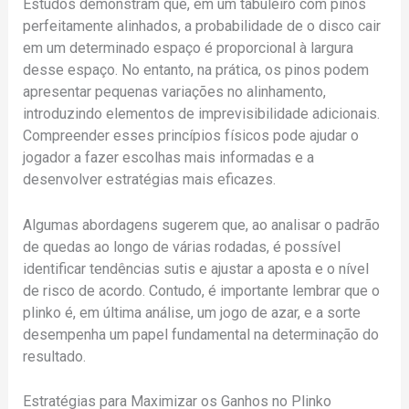
Estudos demonstram que, em um tabuleiro com pinos
perfeitamente alinhados, a probabilidade de o disco cair
em um determinado espaço é proporcional à largura
desse espaço. No entanto, na prática, os pinos podem
apresentar pequenas variações no alinhamento,
introduzindo elementos de imprevisibilidade adicionais.
Compreender esses princípios físicos pode ajudar o
jogador a fazer escolhas mais informadas e a
desenvolver estratégias mais eficazes.
Algumas abordagens sugerem que, ao analisar o padrão
de quedas ao longo de várias rodadas, é possível
identificar tendências sutis e ajustar a aposta e o nível
de risco de acordo. Contudo, é importante lembrar que o
plinko é, em última análise, um jogo de azar, e a sorte
desempenha um papel fundamental na determinação do
resultado.
Estratégias para Maximizar os Ganhos no Plinko