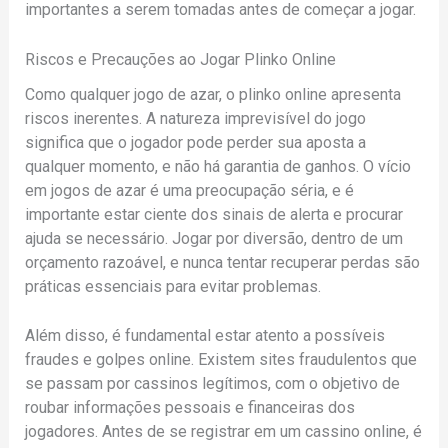
importantes a serem tomadas antes de começar a jogar.
Riscos e Precauções ao Jogar Plinko Online
Como qualquer jogo de azar, o plinko online apresenta
riscos inerentes. A natureza imprevisível do jogo
significa que o jogador pode perder sua aposta a
qualquer momento, e não há garantia de ganhos. O vício
em jogos de azar é uma preocupação séria, e é
importante estar ciente dos sinais de alerta e procurar
ajuda se necessário. Jogar por diversão, dentro de um
orçamento razoável, e nunca tentar recuperar perdas são
práticas essenciais para evitar problemas.
Além disso, é fundamental estar atento a possíveis
fraudes e golpes online. Existem sites fraudulentos que
se passam por cassinos legítimos, com o objetivo de
roubar informações pessoais e financeiras dos
jogadores. Antes de se registrar em um cassino online, é