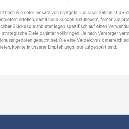
ent hoch wie unter einsatz von Echtgeld. Die leser zahlen 100 € d
nbietern erteilen, damit neue Kunden anzuheuern, ferner Sie pro
eichbar Glücksspielanbieter legen spezifisch auf einen Verwend
 strategische Ziele dahinter vollbringen. Je nach Versorger ver
 Bonusangeboten gesucht sei. Die eine Verzeichnis österreichisc
ieten, konnte in unserer Empfehlungsliste aufgespürt sind.