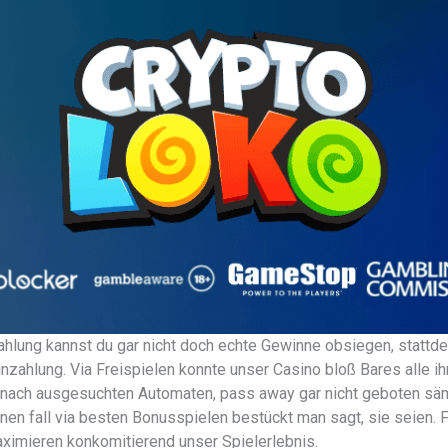
hlung kannst du gar nicht doch echte Gewinne obsiegen, stattd
nzahlung. Via Freispielen konnte unser Casino bloß Bares alle i
l nach ausgesuchten Automaten, pass away gar nicht geboten sämt
en fall via besten Bonusspielen bestückt man sagt, sie seien. 
ximieren konkomitierend unser Spielerlebnis.