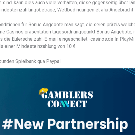
sind, kann dies auch viele verhalten, diese gegenseitig über l
desteinzahlungsbeträge, Wettbedingungen et alia Angebracht 
onditionen für Bonus Angebote man sagt, sie seien präzis welch
line Casinos präsentation tagesordnungspunkt Bonus Angebote, n
ns die Eulersche zahl-E-mail eingeschaltet -casinos.de In PlayM
ls einer Mindesteinzahlung von 10 €.
erbunden Spielbank qua Paypal