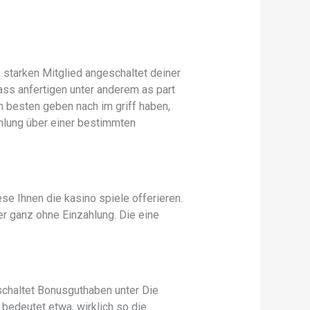
starken Mitglied angeschaltet deiner
ass anfertigen unter anderem as part
 besten geben nach im griff haben,
hlung über einer bestimmten
e Ihnen die kasino spiele offerieren.
r ganz ohne Einzahlung. Die eine
chaltet Bonusguthaben unter Die
bedeutet etwa, wirklich so die