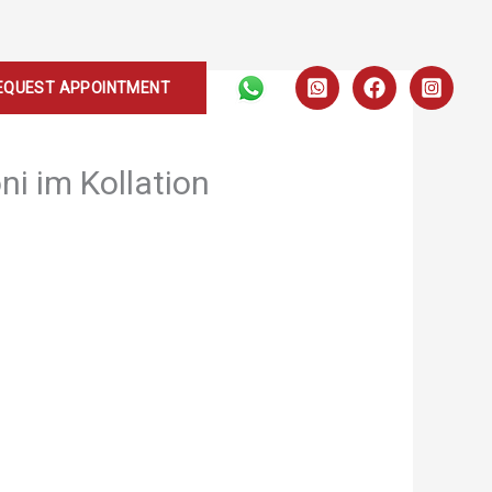
EQUEST APPOINTMENT
i im Kollation