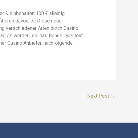
er & einbehalten 100 € alleinig
fitieren davon, da Diese neue
ung verschiedener Arten durch Casino
mag es werden, sic das Bonus Quelltext
her Casino Anbieter, nachfolgende
Next Post
→