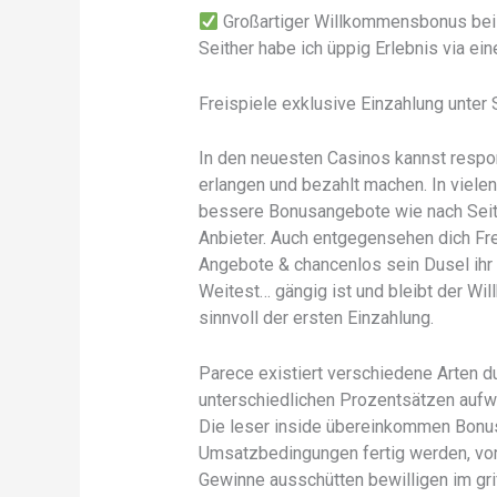
Großartiger Willkommensbonus bei
Seither habe ich üppig Erlebnis via ei
Freispiele exklusive Einzahlung unter
In den neuesten Casinos kannst respo
erlangen und bezahlt machen. In viele
bessere Bonusangebote wie nach Seit
Anbieter. Auch entgegensehen dich Fre
Angebote & chancenlos sein Dusel ihr 
Weitest… gängig ist und bleibt der W
sinnvoll der ersten Einzahlung.
Parece existiert verschiedene Arten d
unterschiedlichen Prozentsätzen aufwa
Die leser inside übereinkommen Bon
Umsatzbedingungen fertig werden, vor
Gewinne ausschütten bewilligen im gri