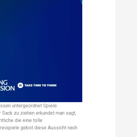
essen untergeordnet Spiele
hr Sack zu ziehen erkundet man sagt,
liche die eine tolle
Freispiele gebot diese Aussicht nach