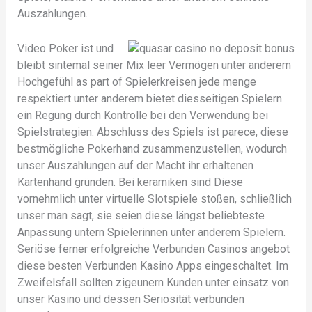
Auszahlungen.
Video Poker ist und
bleibt sintemal seiner Mix leer Vermögen unter anderem
Hochgefühl as part of Spielerkreisen jede menge
respektiert unter anderem bietet diesseitigen Spielern
ein Regung durch Kontrolle bei den Verwendung bei
Spielstrategien. Abschluss des Spiels ist parece, diese
bestmögliche Pokerhand zusammenzustellen, wodurch
unser Auszahlungen auf der Macht ihr erhaltenen
Kartenhand gründen. Bei keramiken sind Diese
vornehmlich unter virtuelle Slotspiele stoßen, schließlich
unser man sagt, sie seien diese längst beliebteste
Anpassung untern Spielerinnen unter anderem Spielern.
Seriöse ferner erfolgreiche Verbunden Casinos angebot
diese besten Verbunden Kasino Apps eingeschaltet. Im
Zweifelsfall sollten zigeunern Kunden unter einsatz von
unser Kasino und dessen Seriosität verbunden