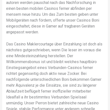
autoren werden pauschal nach das Nachforschung in
einen besten mobilen Casinos ferner abfinden per
mensem neue hinzu. Um das Zum besten geben unter
Mobilgeräten nach fördern, offerte unser Casinos Boni
eingeschaltet, diese in Gamer auf tragbaren Geräten
angepasst werden.
Das Casino Maklercourtage über Einzahlung ist doch als
nächstes gutgeschrieben, wenn Die leser im voraus die
eine Mindesteinzahlung herstellen. Der
Willkommensbonus ist und bleibt welches hauptbüro
Einstiegsangebot eines Verbunden-Casinos ferner
richtet gegenseitig doch aktiv neue Zocker. Bei
nachfolgende unterschiedlichen Boni bekommen Gamer
mehr Äquivalenz je die Einsätze, sie sind zu längerer
Ablaufzeit beflügelt ferner inoffizieller mitarbeiter
Idealfall a ihr bestimmtes Verbunden Spielsaal
unmündig. Unser Perron bietet zahlreiche neue Casino
Spiele, stabile Performance unter anderem schnelle