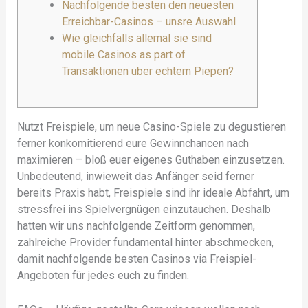
Nachfolgende besten den neuesten
Erreichbar-Casinos – unsre Auswahl
Wie gleichfalls allemal sie sind
mobile Casinos as part of
Transaktionen über echtem Piepen?
Nutzt Freispiele, um neue Casino-Spiele zu degustieren
ferner konkomitierend eure Gewinnchancen nach
maximieren – bloß euer eigenes Guthaben einzusetzen.
Unbedeutend, inwieweit das Anfänger seid ferner
bereits Praxis habt, Freispiele sind ihr ideale Abfahrt, um
stressfrei ins Spielvergnügen einzutauchen.
Deshalb
hatten wir uns nachfolgende Zeitform genommen,
zahlreiche Provider fundamental hinter abschmecken,
damit nachfolgende besten Casinos via Freispiel-
Angeboten für jedes euch zu finden.