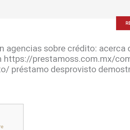
Home
About
Services
Contact
R
n agencias sobre crédito: acerca
n https://prestamoss.com.mx/co
to/ préstamo desprovisto demostr
re