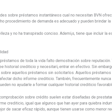
tudes sobre préstamos instantáneos cual no necesitan BVN ofrec
cho procedimiento de demanda es adecuado y pueden brindar la s
lleza y no ha transpirado conciso. Ademí¡s, tiene que incluir la 
lidad
préstamos de toda la vida falto demostración sobre reputación.
e historial crediticio y necesitarí¡ entrar en efectivo. Sin embar
s sobre aquellos préstamos sin solicitarlos. Aquellos préstamos
fectar dicho informe crediticio. También, frecuentemente nunca i
eden no ayudarle a formar cualquier historial crediticio favorabl
comprobación sobre crédito suelen estar diseñadas de prestata
rme crediticio, igual que algunos que han ayer para quiebra ind
or de sacar eficaz rápido, aunque tienen usarse como menor re