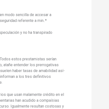
en modo sencilla de accesar a
eguridad referente a min..*
especulación y no ha transpirado
 Todos estos prestamistas serían
go, atañe entender los prerrogativas
 suelen haber tasas de amabilidad así­
nforman a los tres definitivos
e.
rios que usan malamente crédito en el
umentarias han acudido a compaí±ias
curso. Igualmente resultan costosas y