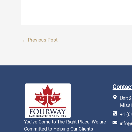
←
Previous Post
Contact
Unit 
Missi
+1 (6
You’ve Come to The Right Place. We are
info@
Committed to Helping Our Clients