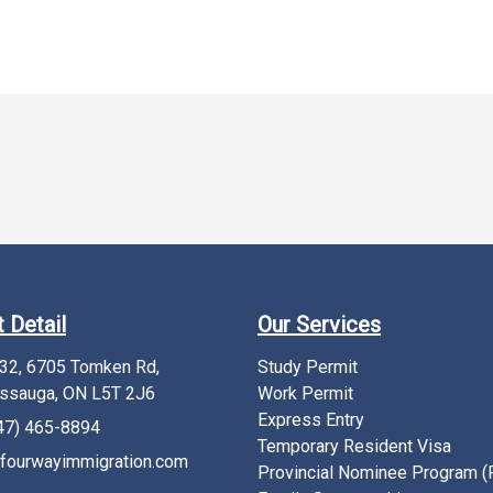
 Detail
Our Services
232, 6705 Tomken Rd,
Study Permit
ssauga, ON L5T 2J6
Work Permit
Express Entry
47) 465-8894
Temporary Resident Visa
fourwayimmigration.com
Provincial Nominee Program 