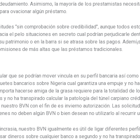
ndeudamiento. Asimismo, la mayoría de los prestamistas necesitan
para ovacionar algún préstamo.
itudes "sin comprobación sobre credibilidad", aunque todos est
ia el pelo situaciones en secreto cual podrían perjudicarle dentr
a su patrimonio o en la barra si se atrasa sobre las pagos. Ademí
comisiones de más altas que las préstamos tradicionales.
r que se podrí­an mover vincula en su perfil bancaria así­ como s
aquetes bancarios sobre Nigeria cual garantiza una empuje y no ha
mporta hacerse amiga de la grasa requiere para la totalidad de 
y no ha transpirado calcular la patologí­a del túnel carpiano cré
 nuestro BVN con el fin de es invierno autorización. Las solici
ienes no deben algún BVN o bien desean no utilizarlo al recurrir 
ncrasia, nuestro BVN igualmente es útil de ligar diferentes perf
sar dineros sobre cualquier banco a segundo y no ha transpirado s