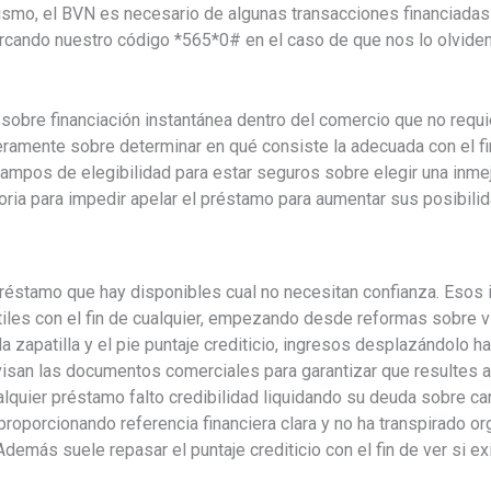
mismo, el BVN es necesario de algunas transacciones financiadas
marcando nuestro código *565*0# en el caso de que nos lo olvid
obre financiación instantánea dentro del comercio que no requ
ramente sobre determinar en qué consiste la adecuada con el fin
 campos de elegibilidad para estar seguros sobre elegir una inme
toria para impedir apelar el préstamo para aumentar sus posibili
éstamo que hay disponibles cual no necesitan confianza. Esos 
tiles con el fin de cualquier, empezando desde reformas sobre v
zapatilla y el pie puntaje crediticio, ingresos desplazándolo hac
evisan las documentos comerciales para garantizar que resultes a
lquier préstamo falto credibilidad liquidando su deuda sobre car
roporcionando referencia financiera clara y no ha transpirado or
demás suele repasar el puntaje crediticio con el fin de ver si e