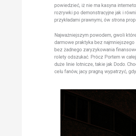
powiedzieć, iż nie ma kasyna internet
rozrywki po demonstracyjne jak i rów
przykładami prawnymi, ów strona prop
Najważniejszym powodem, gwoli któreg
darmowe praktyka bez najmniejszego z
bez żadnego zaryzykowania finansoweg
rolety odszukać. Prócz Portem w całe
duże linie lotnicze, takie jak Dodo. C
celu fanów, jacy pragną wypatrzyć, gd