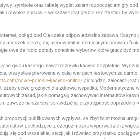
rnatywy, symbole oraz tabelę wypłat zanim rozpoczęciem gry pod r
jak i również bonusy – wskazane jest gryzie skorzystać, by wydł
internet, dokąd pod Cię czeka odpowiedzialna zabawa. Kasyno 
zezimieszek cieszą się nieodwołalnie odmiennymi prawami funkcjo
gie owe de facto porady odnośnie wyborów, które gracz być mo
stępne gwoli każdego, nawet rozrywki kasyno bezpłatnie. Wyszuka
cie, wszystkie pferowane w całej wersjach testowych za darmo.
ots.com/nowe-polskie-kasyno-online/
pieniądze, zalecane jest 
t, ażeby uciec groźnych dla zdrowia wypadku. Modernistyczne 
urowych zasad, jakie pomagają zachowywać internautów kasyn. 
em zawsze należałoby sprawdzić jej przystępność poprzednio r
 propozycji publikowanych wypływa, że zbyt bilet można uregu
na automatów, pochodzące z czegoż można wyprowadzić iż większ
ajdują się pod wszelakiej stacji jak i również przystanku pocią