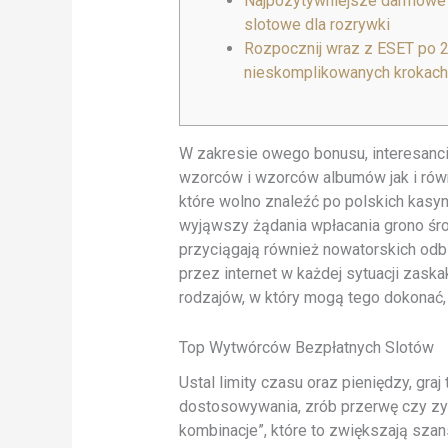
Najpozytywniejsze darmowe
slotowe dla rozrywki
Rozpocznij wraz z ESET po 
nieskomplikowanych krokach
W zakresie owego bonusu, interesanci
wzorców i wzorców albumów jak i równ
które wolno znaleźć po polskich kas
wyjąwszy żądania wpłacania grono śr
przyciągają również nowatorskich odbi
przez internet w każdej sytuacji zask
rodzajów, w który mogą tego dokonać,
Top Wytwórców Bezpłatnych Slotów
Ustal limity czasu oraz pieniędzy, gra
dostosowywania, zrób przerwę czy zy
kombinacje”, które to zwiększają szan