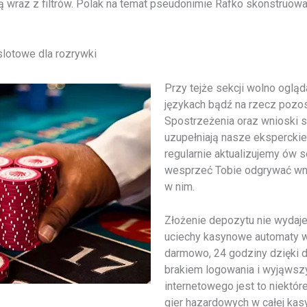
 wraz z filtrów. Polak na temat pseudonimie Rafko skonstruował
lotowe dla rozrywki
Przy tejże sekcji wolno oglą
językach bądź na rzecz pozos
Spostrzeżenia oraz wnioski 
uzupełniają nasze eksperckie 
regularnie aktualizujemy ów s
wesprzeć Tobie odgrywać wnik
w nim.
Złożenie depozytu nie wydaj
uciechy kasynowe automaty wr
darmowo, 24 godziny dzięki d
brakiem logowania i wyjąwszy
internetowego jest to niektó
gier hazardowych w całej kas