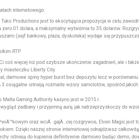
atach internetowego
i Tuko Productions jest to ekscytująca propozycja w celu zawod
a zero.01 dolara, a maksymalny wytwórnia to 35 dolarów. Rozgry
uszami (sejf bankowy, plaża, dyskoteka) wydaje się przypuszcza
ielkim RTP
 Ci coś więcej niż pod szybsze ukończenie zagadnień, ale i takż
y miasteczku Liberty City.
nal, darmowe spiny hyper burst bez depozytu lecz w porównaniu
3 osiągalne istnieją rozmaite wzory samolotów, spośród jakich
 Malta Gaming Authority kasyno jest w 2015 r..
 wygląd zadbany i przyjemną aurę, jak natrzeprzyskoczy do wz
wiÄ™kowym oraz wciÄ…gajÄ…cej rozgrywce, Elven Magic jest to 
kiem. Dzięki naszej stronie internetowej odnajdziesz całkowit
ciechy istnieją do kupienia definitywnie darmowo będąc demo, d