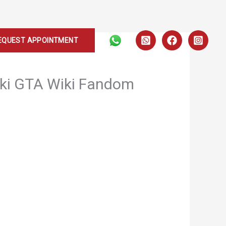
EQUEST APPOINTMENT
iki GTA Wiki Fandom