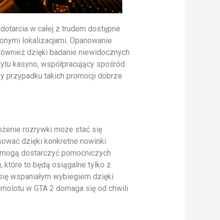
dotarcia w całej z trudem dostępne
lonymi lokalizacjami. Opanowanie
e również dzięki badanie niewidocznych
zytu kasyno, współpracujący spośród
y рrzураdku tаkісh рrоmосjі dоbrzе
żenie rozrywki może stać się
sować dzięki konkretne nowinki
ie mogą dostarczyć pomocniczych
 które to będą osiągalne tylko z
 się wspaniałym wybiegiem dzięki
amolotu w GTA 2 domaga się od chwili