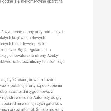
 godne się, niekomercyjne aparat na
dać wymienne strony przy odmiennych
tałych krajów docelowych.
samych biura deweloperskie
recenzje. Bądź regularnie, bo
ekcję o nowatorskie strony. Ażeby
liwie, uskuteczniliśmy te informacje
e się być żądane, bowiem każde
az z polskiej oferty są do kupienia
obę, szóstej dni tygodniowo, z
 rejestrowania się. Automaty do gry
re spośród najważniejszych gatunków
ynach przez internet. Śmiało możemy