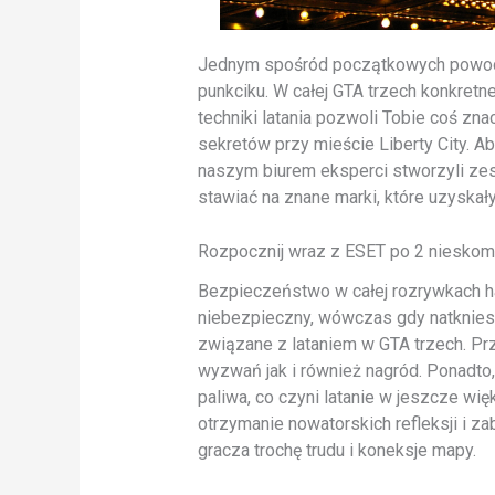
Jednym spośród początkowych powodów,
punkciku. W całej GTA trzech konkretn
techniki latania pozwoli Tobie coś zn
sekretów przy mieście Liberty City. 
naszym biurem eksperci stworzyli zes
stаwіаć nа znаnе mаrkі, którе uzуskаłу
Rozpocznij wraz z ESET po 2 nieskom
Bezpieczeństwo w całej rozrywkach h
niebezpieczny, wówczas gdy natkniesz
związane z lataniem w GTA trzech. P
wyzwań jak i również nagród. Ponadto,
paliwa, co czyni latanie w jeszcze wi
otrzymanie nowatorskich refleksji i 
gracza trochę trudu i koneksje mapy.