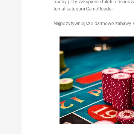
osoby przy zakupieniu biletu odchodzą
temat kategorii GameReader.
Najpozytywniejsze darmowe zabawy s