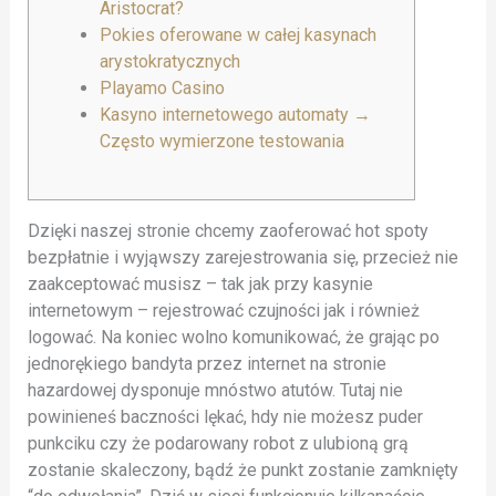
Aristocrat?
Pokies oferowane w całej kasynach
arystokratycznych
Playamo Casino
Kasyno internetowego automaty →
Często wymierzone testowania
Dzięki naszej stronie chcemy zaoferować hot spoty
bezpłatnie i wyjąwszy zarejestrowania się, przecież nie
zaakceptować musisz – tak jak przy kasynie
internetowym – rejestrować czujności jak i również
logować. Na koniec wolno komunikować, że grając po
jednorękiego bandyta przez internet na stronie
hazardowej dysponuje mnóstwo atutów.
Tutaj nie
powinieneś baczności lękać, hdy nie możesz puder
punkciku czy że podarowany robot z ulubioną grą
zostanie skaleczony, bądź że punkt zostanie zamknięty