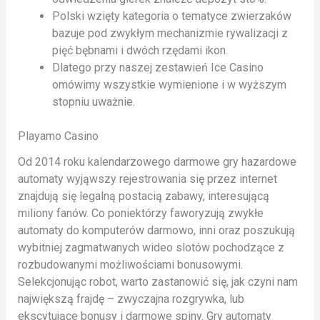
Polski wzięty kategoria o tematyce zwierzaków
bazuje pod zwykłym mechanizmie rywalizacji z
pięć bębnami i dwóch rzędami ikon.
Dlatego przy naszej zestawień Ice Casino
omówimy wszystkie wymienione i w wyższym
stopniu uważnie.
Playamo Casino
Od 2014 roku kalendarzowego darmowe gry hazardowe
automaty wyjąwszy rejestrowania się przez internet
znajdują się legalną postacią zabawy, interesującą
miliony fanów. Co poniektórzy faworyzują zwykłe
automaty do komputerów darmowo, inni oraz poszukują
wybitniej zagmatwanych wideo slotów pochodzące z
rozbudowanymi możliwościami bonusowymi.
Selekcjonując robot, warto zastanowić się, jak czyni nam
największą frajdę – zwyczajna rozgrywka, lub
ekscytujące bonusy i darmowe spiny. Gry automaty