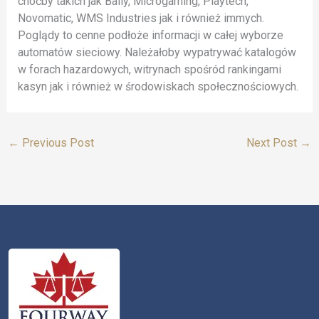
choćby takich jak Bally, Microgaming, Playtech,
Novomatic, WMS Industries jak i również immych.
Poglądy to cenne podłoże informacji w całej wyborze
automatów sieciowy. Należałoby wypatrywać katalogów
w forach hazardowych, witrynach spośród rankingami
kasyn jak i również w środowiskach społecznościowych.
←
Previous Post
Next Post
→