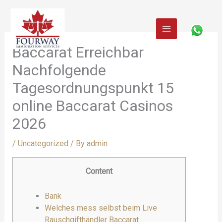
Skip
to
content
Baccarat Erreichbar
Nachfolgende
Tagesordnungspunkt 15
online Baccarat Casinos
2026
/
Uncategorized
/ By
admin
Content
Bank
Welches mess selbst beim Live
Rauschgifthändler Baccarat