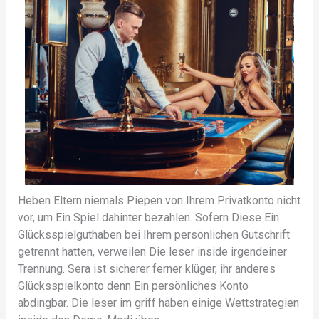
Heben Eltern niemals Piepen von Ihrem Privatkonto nicht
vor, um Ein Spiel dahinter bezahlen. Sofern Diese Ein
Glücksspielguthaben bei Ihrem persönlichen Gutschrift
getrennt hatten, verweilen Die leser inside irgendeiner
Trennung. Sera ist sicherer ferner klüger, ihr anderes
Glücksspielkonto denn Ein persönliches Konto
abdingbar. Die leser im griff haben einige Wettstrategien