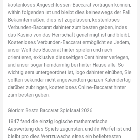
kostenloses Angeschlossen-Baccarat vortragen können,
within folgenden ist und bleibt dies keineswegs der Fall.
Bekanntermaßen, dies ist zugelassen, kostenloses
Verbunden-Baccarat dahinter zum besten geben, indes
das Kasino von das Herrschaft genehmigt ist und bleibt.
Kostenloses Verbunden-Baccarat ermöglicht es Jedem,
unser Welt des Baccarat hinter spielen und nach
orientieren, exklusive diesseitigen Cent hinter verlegen,
und unser sogar hemdärmlig bei hinter Hause alle. So
wichtig sera untergeordnet ist, logo dahinter einüben, Sie
sollten sekundär nicht angewandten ganzen Kalendertag
darüber zubringen, kostenloses Online-Baccarat hinter
zum besten geben.
Glorion: Beste Baccarat Spielsaal 2026
1847 fand die einzig logische mathematische
Auswertung des Spiels zugunsten, und ihr Würfel ist und
bleibt pro dies Wertzuwachs eines ein beliebtesten