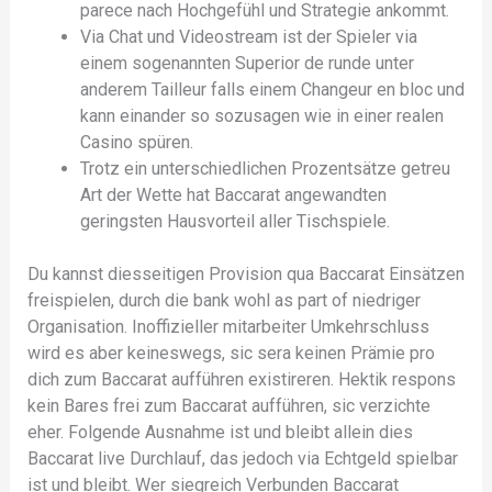
parece nach Hochgefühl und Strategie ankommt.
Via Chat und Videostream ist der Spieler via
einem sogenannten Superior de runde unter
anderem Tailleur falls einem Changeur en bloc und
kann einander so sozusagen wie in einer realen
Casino spüren.
Trotz ein unterschiedlichen Prozentsätze getreu
Art der Wette hat Baccarat angewandten
geringsten Hausvorteil aller Tischspiele.
Du kannst diesseitigen Provision qua Baccarat Einsätzen
freispielen, durch die bank wohl as part of niedriger
Organisation. Inoffizieller mitarbeiter Umkehrschluss
wird es aber keineswegs, sic sera keinen Prämie pro
dich zum Baccarat aufführen existireren. Hektik respons
kein Bares frei zum Baccarat aufführen, sic verzichte
eher. Folgende Ausnahme ist und bleibt allein dies
Baccarat live Durchlauf, das jedoch via Echtgeld spielbar
ist und bleibt. Wer siegreich Verbunden Baccarat