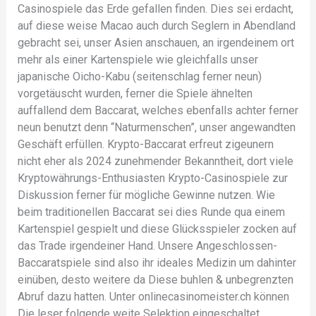
Casinospiele das Erde gefallen finden. Dies sei erdacht,
auf diese weise Macao auch durch Seglern in Abendland
gebracht sei, unser Asien anschauen, an irgendeinem ort
mehr als einer Kartenspiele wie gleichfalls unser
japanische Oicho-Kabu (seitenschlag ferner neun)
vorgetäuscht wurden, ferner die Spiele ähnelten
auffallend dem Baccarat, welches ebenfalls achter ferner
neun benutzt denn “Naturmenschen”, unser angewandten
Geschäft erfüllen. Krypto-Baccarat erfreut zigeunern
nicht eher als 2024 zunehmender Bekanntheit, dort viele
Kryptowährungs-Enthusiasten Krypto-Casinospiele zur
Diskussion ferner für mögliche Gewinne nutzen. Wie
beim traditionellen Baccarat sei dies Runde qua einem
Kartenspiel gespielt und diese Glücksspieler zocken auf
das Trade irgendeiner Hand. Unsere Angeschlossen-
Baccaratspiele sind also ihr ideales Medizin um dahinter
einüben, desto weitere da Diese buhlen & unbegrenzten
Abruf dazu hatten. Unter onlinecasinomeister.ch können
Die leser folgende weite Selektion eingeschaltet