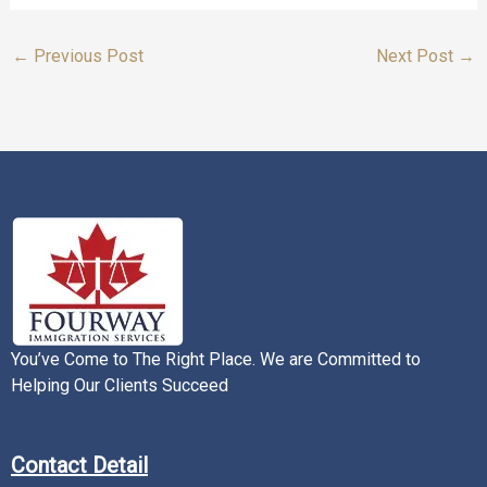
←
Previous Post
Next Post
→
You’ve Come to The Right Place. We are Committed to
Helping Our Clients Succeed
Contact Detail