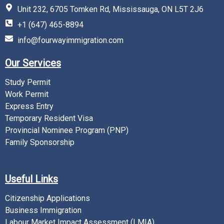
Unit 232, 6705 Tomken Rd, Mississauga, ON L5T 2J6
+1 (647) 465-8894
info@fourwayimmigration.com
Our Services
Study Permit
Work Permit
Express Entry
Temporary Resident Visa
Provincial Nominee Program (PNP)
Family Sponsorship
Useful Links
Citizenship Applications
Business Immigration
Labour Market Impact Assessment (LMIA)