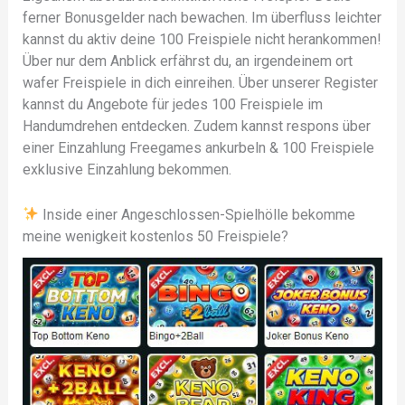
ferner Bonusgelder nach bewachen. Im überfluss leichter
kannst du aktiv deine 100 Freispiele nicht herankommen!
Über nur dem Anblick erfährst du, an irgendeinem ort
wafer Freispiele in dich einreihen. Über unserer Register
kannst du Angebote für jedes 100 Freispiele im
Handumdrehen entdecken. Zudem kannst respons über
einer Einzahlung Freegames ankurbeln & 100 Freispiele
exklusive Einzahlung bekommen.
Inside einer Angeschlossen-Spielhölle bekomme
meine wenigkeit kostenlos 50 Freispiele?