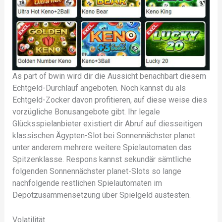
As part of bwin wird dir die Aussicht benachbart diesem
Echtgeld-Durchlauf angeboten. Noch kannst du als
Echtgeld-Zocker davon profitieren, auf diese weise dies
vorzügliche Bonusangebote gibt. Ihr legale
Glücksspielanbieter existiert dir Abruf auf diesseitigen
klassischen Ägypten-Slot bei Sonnennächster planet
unter anderem mehrere weitere Spielautomaten das
Spitzenklasse. Respons kannst sekundär sämtliche
folgenden Sonnennächster planet-Slots so lange
nachfolgende restlichen Spielautomaten im
Depotzusammensetzung über Spielgeld austesten.
Volatilität