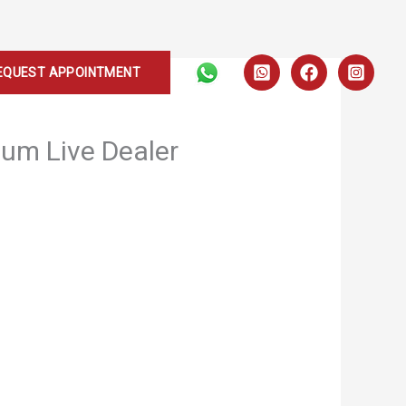
EQUEST APPOINTMENT
um Live Dealer