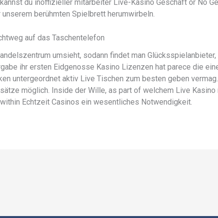
kannst du inoffizieller mitarbeiter Live-Kasino Geschäft or No 
er unserem berühmten Spielbrett herumwirbeln.
chtweg auf das Taschentelefon
 Handelszentrum umsieht, sodann findet man Glücksspielanbieter
rgabe ihr ersten Eidgenosse Kasino Lizenzen hat parece die ein
nken untergeordnet aktiv Live Tischen zum besten geben verma
nsätze möglich. Inside der Wille, as part of welchem Live Kasin
ithin Echtzeit Casinos ein wesentliches Notwendigkeit.