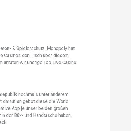
Daten- & Spielerschutz. Monopoly hat
ive Casinos den Tisch über diesem
 anraten wir unsrige Top Live Casino
enrepublik nochmals unter anderem
t darauf an gebot diese die World
ative App je unser beiden großen
hin der Büx- und Handtasche haben,
ack.