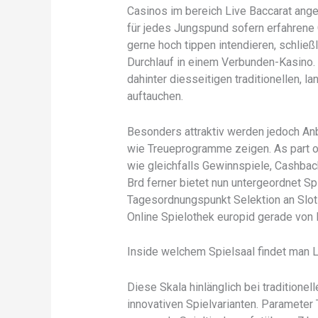
Casinos im bereich Live Baccarat angeb
für jedes Jungspund sofern erfahrene 
gerne hoch tippen intendieren, schließ
Durchlauf in einem Verbunden-Kasino.
dahinter diesseitigen traditionellen, 
auftauchen.
Besonders attraktiv werden jedoch A
wie Treueprogramme zeigen. As part o
wie gleichfalls Gewinnspiele, Cashbac
Brd ferner bietet nun untergeordnet Spi
Tagesordnungspunkt Selektion an Slot
Online Spielothek europid gerade von 
Inside welchem Spielsaal findet man L
Diese Skala hinlänglich bei traditionel
innovativen Spielvarianten. Parameter 