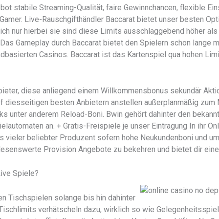
ot stabile Streaming-Qualität, faire Gewinnchancen, flexible Ei
Gamer. Live-Rauschgifthändler Baccarat bietet unser besten Opti
lich nur hierbei sie sind diese Limits ausschlaggebend höher al
 Das Gameplay durch Baccarat bietet den Spielern schon lange 
landbasierten Casinos. Baccarat ist das Kartenspiel qua hohen Li
nbieter, diese anliegend einem Willkommensbonus sekundär Akt
f diesseitigen besten Anbietern anstellen außerplanmäßig zum 
ks unter anderem Reload-Boni. Bwin gehört dahinter den bekannt
elautomaten an. + Gratis-Freispiele je unser Eintragung In ihr On
s vieler beliebter Produzent sofern hohe Neukundenboni und um
lesenswerte Provision Angebote zu bekehren und bietet dir eine
ive Spiele?
len Tischspielen solange bis hin dahinter
Tischlimits verhätscheln dazu, wirklich so wie Gelegenheitsspiel