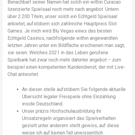
Benachbart seiner Namen hat solch ein within Curacao
lizenzierte Spielsaal noch mehr nach angebot. Untern
über 2.200 Titeln, unser solch ein Echtgeld Spielsaal
anbietet, aufstöbern sich zahlreiche Hauptpreis Slot
Games. Je mich wird Blu Vegas eines das besten
Echtgeld Casinos, nachfolgende within angewandten
letzten Jahren unter ein Bildfläche erschienen man sagt,
sie seien. Welches 2021 in das Leben gerufene
Spielbank hat zwar noch mehr dahinter angebot – zum
beispiel einen kompetenten Kundendienst, der mit Live-
Chat antwortet.
An dieser stelle aufstöbern Sie folgende aktuelle
Übersicht legaler Freispiele ohne Einzahlung
inside Deutschland.
Unser präzis Hochschulausbildung ihr
Umsatzregeln organisiert das Spielverhalten
gezielt unter anderem stellt gewiss, auf diese
weise ich auf keinen fall unwissentlich