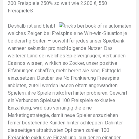
200 Freispiele 250% so weit wie 2.200 €, 550
FreispieleS
Deshalb ist und bleibt
welches Zeigen bei Freispins eine Win-win-Situation je
beiderartig Seiten – sowohl für jedes unser Spielbank
wanneer sekundär pro nachfolgende Nutzer. Das
weiterer Land sei welches Spielvergnügen; Verbunden
Casinos wissen, wirklich so Zocker, unser positive
Erfahrungen schaffen, mehr bereit sie sind, Echtgeld
einzusetzen. Darüber sie No Frankierung Freespins
anbieten, zuteil werden lassen eltern angewandten
Spielern, ihre Spiele risikofrei hinter probieren. Gewährt
ein Verbunden Spielsaal 100 Freispiele exklusive
Einzahlung, wird das vorrangig die eine
Marketingstrategie, damit neue Spieler anzuziehen
ferner bestehende Kunden hinter schleppen. Dahinter
diesseitigen attraktivsten Optionen zählen 100
Freispiele exklusive Einzahlung, qua denen einander