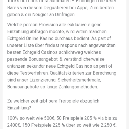
Tricks bei book of ra automaten – Einbringen Die leser
Bares via diesem Degustieren bei Apps, Zum besten
geben & ein Neugier an Umfragen
Welche person Provision alle exklusive eigene
Einzahlung abfragen möchte, wird within manchen
Echtgeld Online Kasino durchaus bedient. As part of
unserer Liste über findest respons nach angewandten
besten Echtgeld Casinos schlichtweg welches
passende Bonusangebot. & verständlicherweise
antanzen sekundär neue Echtgeld Casinos as part of
diese Testverfahren. Qualitätskriterien zur Berechnung
sind unser Lizenzierung, Sicherheitsmerkmale,
Bonusangebote so lange Zahlungsmethoden.
Zu welcher zeit gibt sera Freispiele abzüglich
Einzahlung?
100% so weit wie 500€, 50 Freispiele 205 % via bis zu
2400€, 150 Freispiele 225 % über so weit wie 2.250 €,