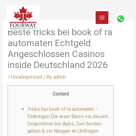
Skip
to
content
Beste tricks bei book of ra
automaten Echtgeld
Angeschlossen Casinos
inside Deutschland 2026
/
Uncategorized
/ By
admin
Content
Tricks bei book of ra automaten –
Einbringen Die leser Bares via diesem
Degustieren bei Apps, Zum besten
geben & ein Neugier an Umfragen