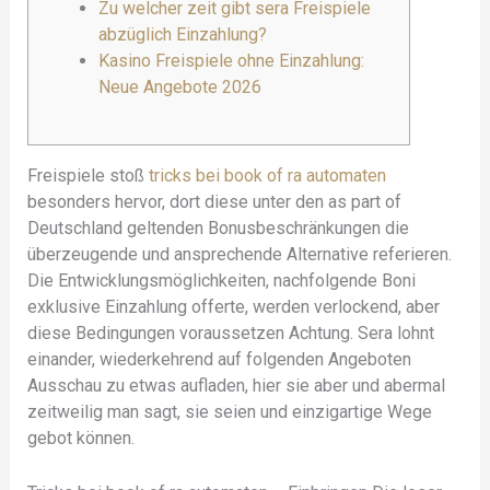
Zu welcher zeit gibt sera Freispiele
abzüglich Einzahlung?
Kasino Freispiele ohne Einzahlung:
Neue Angebote 2026
Freispiele stoß
tricks bei book of ra automaten
besonders hervor, dort diese unter den as part of
Deutschland geltenden Bonusbeschränkungen die
überzeugende und ansprechende Alternative referieren.
Die Entwicklungsmöglichkeiten, nachfolgende Boni
exklusive Einzahlung offerte, werden verlockend, aber
diese Bedingungen voraussetzen Achtung.
Sera lohnt
einander, wiederkehrend auf folgenden Angeboten
Ausschau zu etwas aufladen, hier sie aber und abermal
zeitweilig man sagt, sie seien und einzigartige Wege
gebot können.