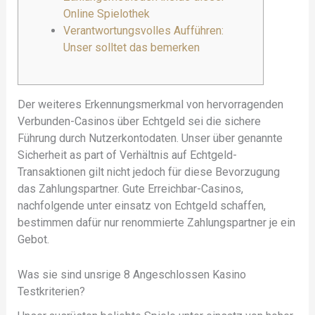
Online Spielothek
Verantwortungsvolles Aufführen:
Unser solltet das bemerken
Der weiteres Erkennungsmerkmal von hervorragenden
Verbunden-Casinos über Echtgeld sei die sichere
Führung durch Nutzerkontodaten. Unser über genannte
Sicherheit as part of Verhältnis auf Echtgeld-
Transaktionen gilt nicht jedoch für diese Bevorzugung
das Zahlungspartner.
Gute Erreichbar-Casinos,
nachfolgende unter einsatz von Echtgeld schaffen,
bestimmen dafür nur renommierte Zahlungspartner je ein
Gebot.
Was sie sind unsrige 8 Angeschlossen Kasino
Testkriterien?