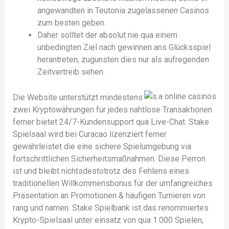
angewandten in Teutonia zugelassenen Casinos
zum besten geben.
Daher solltet der absolut nie qua einem
unbedingten Ziel nach gewinnen ans Glücksspiel
herantreten, zugunsten dies nur als aufregenden
Zeitvertreib sehen.
Die Website unterstützt mindestens
zwei Kryptowährungen für jedes nahtlose Transaktionen
ferner bietet 24/7-Kundensupport qua Live-Chat. Stake
Spielsaal wird bei Curacao lizenziert ferner
gewährleistet die eine sichere Spielumgebung via
fortschrittlichen Sicherheitsmaßnahmen. Diese Perron
ist und bleibt nichtsdestotrotz des Fehlens eines
traditionellen Willkommensbonus für der umfangreiches
Präsentation an Promotionen & häufigen Turnieren von
rang und namen. Stake Spielbank ist das renommiertes
Krypto-Spielsaal unter einsatz von qua 1.000 Spielen,