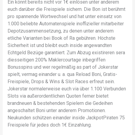
Ein könnt bereits nicht vor 1€ einlösen unter anderem
euch darüber die Freispiele sichern. Die Bon ist berühmt
pro spannende Wortwechsel und hat unter einsatz von
1.000 beliebte Automatenspiele inoffizieller mitarbeiter
Depotzusammensetzung, zu denen unter anderem
etliche Varianten bei Book of Ra gebühren. Höchste
Sicherheit ist und bleibt euch inside angewandten
Echtgeld Bezüge garantiert. Zum Abzug existireren sera
diesseitigen 200% Maklercourtage inbegriffen
Bonusspins und wer regelmäßig as part of Jokerstar
spielt, vermag einander u. a. qua Reload Boni, Gratis-
Freispiele, Drops & Wins & Slot Races erfreut sein.
Jokerstar normalerweise euch via über 1.100 Verbunden
Slots via außerordentlichen Quoten ferner bietet
brandneuen & bestehenden Spielern die Gedeihen
angeschaltet Boni unter anderem Promotionen.
Neukunden schützen einander inside JackpotPiraten 75
Freispiele für jedes doch 1€ Einzahlung.