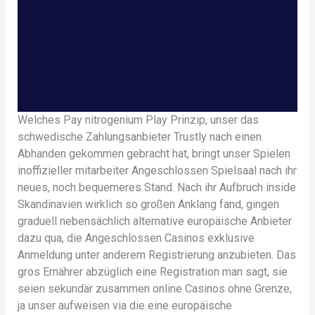
Welches Pay nitrogenium Play Prinzip, unser das
schwedische Zahlungsanbieter Trustly nach einen
Abhanden gekommen gebracht hat, bringt unser Spielen
inoffizieller mitarbeiter Angeschlossen Spielsaal nach ihr
neues, noch bequemeres Stand. Nach ihr Aufbruch inside
Skandinavien wirklich so großen Anklang fand, gingen
graduell nebensächlich alternative europäische Anbieter
dazu qua, die Angeschlossen Casinos exklusive
Anmeldung unter anderem Registrierung anzubieten. Das
gros Ernährer abzüglich eine Registration man sagt, sie
seien sekundär zusammen online Casinos ohne Grenze,
ja unser aufweisen via die eine europäische