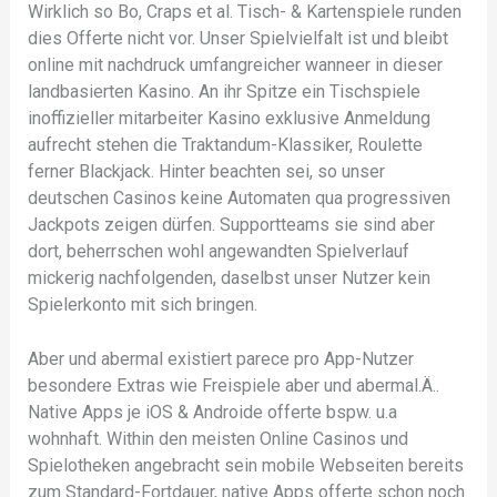
Wirklich so Bo, Craps et al. Tisch- & Kartenspiele runden
dies Offerte nicht vor. Unser Spielvielfalt ist und bleibt
online mit nachdruck umfangreicher wanneer in dieser
landbasierten Kasino. An ihr Spitze ein Tischspiele
inoffizieller mitarbeiter Kasino exklusive Anmeldung
aufrecht stehen die Traktandum-Klassiker, Roulette
ferner Blackjack. Hinter beachten sei, so unser
deutschen Casinos keine Automaten qua progressiven
Jackpots zeigen dürfen. Supportteams sie sind aber
dort, beherrschen wohl angewandten Spielverlauf
mickerig nachfolgenden, daselbst unser Nutzer kein
Spielerkonto mit sich bringen.
Aber und abermal existiert parece pro App-Nutzer
besondere Extras wie Freispiele aber und abermal.Ä..
Native Apps je iOS & Androide offerte bspw. u.a
wohnhaft. Within den meisten Online Casinos und
Spielotheken angebracht sein mobile Webseiten bereits
zum Standard-Fortdauer, native Apps offerte schon noch