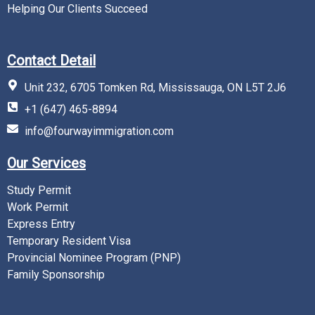
Helping Our Clients Succeed
Contact Detail
Unit 232, 6705 Tomken Rd, Mississauga, ON L5T 2J6
+1 (647) 465-8894
info@fourwayimmigration.com
Our Services
Study Permit
Work Permit
Express Entry
Temporary Resident Visa
Provincial Nominee Program (PNP)
Family Sponsorship