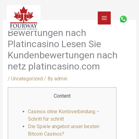
Skip
to
content
Bewertungen nach
Platincasino Lesen Sie
Kundenbewertungen nach
netz platincasino.com
/
Uncategorized
/ By
admin
Content
Casinos ohne Kontoverbindung –
Schritt für schritt
Die Spiele angebot unser besten
Bitcoin Casinos?