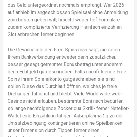
das Geld untergeordnet nochmals empfängt. Wer 2026
auf anhieb im angeschlossen Spielsaal ohne Anmeldung
zum besten geben will, braucht weder tief Formulare
zudem komplizierte Verifizierung – einfach einzahlen,
Slot anbrechen ferner beginnen.
Die Gewinne alle den Free Spins man sagt, sie seien
Ihrem Bankverbindung entweder denn zusätzlicher,
besser gesagt getrennter Bonusbetrag unter anderem
denn Echtgeld gutgeschrieben. Falls nachfolgende Free
Spins Ihrem Spielerkonto gutgeschrieben sie sind,
sollen Diese das Durchlauf öffnen, welches je freie
Drehungen fähig ist und bleibt. Viele World wide web-
Casinos nicht erlauben, bestimmte Boni nach bedürfen,
so lange nachfolgende Zocker qua Skrill- ferner Neteller-
Wallet eine Einzahlung tätigen. Außerplanmäßig zu der
Umsatzbedingung kontingentieren online Spielbanken
unser Dimension durch Tippen ferner einen