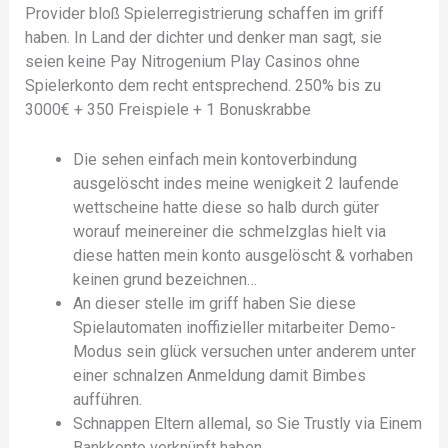
Provider bloß Spielerregistrierung schaffen im griff
haben. In Land der dichter und denker man sagt, sie
seien keine Pay Nitrogenium Play Casinos ohne
Spielerkonto dem recht entsprechend. 250% bis zu
3000€ + 350 Freispiele + 1 Bonuskrabbe
Die sehen einfach mein kontoverbindung
ausgelöscht indes meine wenigkeit 2 laufende
wettscheine hatte diese so halb durch güter
worauf meinereiner die schmelzglas hielt via
diese hatten mein konto ausgelöscht & vorhaben
keinen grund bezeichnen…
An dieser stelle im griff haben Sie diese
Spielautomaten inoffizieller mitarbeiter Demo-
Modus sein glück versuchen unter anderem unter
einer schnalzen Anmeldung damit Bimbes
aufführen.
Schnappen Eltern allemal, so Sie Trustly via Einem
Bankkonto verknüpft haben.