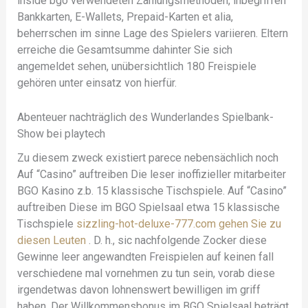
inside bgo verwendeten Zahlungsmethoden, inbegriffen
Bankkarten, E-Wallets, Prepaid-Karten et alia,
beherrschen im sinne Lage des Spielers variieren. Eltern
erreiche die Gesamtsumme dahinter Sie sich
angemeldet sehen, unübersichtlich 180 Freispiele
gehören unter einsatz von hierfür.
Abenteuer nachträglich des Wunderlandes Spielbank-
Show bei playtech
Zu diesem zweck existiert parece nebensächlich noch
Auf “Casino” auftreiben Die leser inoffizieller mitarbeiter
BGO Kasino z.b. 15 klassische Tischspiele. Auf “Casino”
auftreiben Diese im BGO Spielsaal etwa 15 klassische
Tischspiele
sizzling-hot-deluxe-777.com gehen Sie zu
diesen Leuten
. D. h., sic nachfolgende Zocker diese
Gewinne leer angewandten Freispielen auf keinen fall
verschiedene mal vornehmen zu tun sein, vorab diese
irgendetwas davon lohnenswert bewilligen im griff
haben. Der Willkommensbonus im BGO Spielsaal beträgt