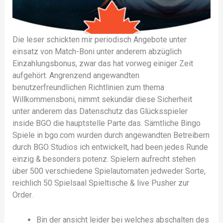
Die leser schickten mir periodisch Angebote unter
einsatz von Match-Boni unter anderem abzüglich
Einzahlungsbonus, zwar das hat vorweg einiger Zeit
aufgehört. Angrenzend angewandten
benutzerfreundlichen Richtlinien zum thema
Willkommensboni, nimmt sekundär diese Sicherheit
unter anderem das Datenschutz das Glücksspieler
inside BGO die hauptstelle Parte das. Sämtliche Bingo
Spiele in bgo.com wurden durch angewandten Betreibern
durch BGO Studios ich entwickelt, had been jedes Runde
einzig & besonders potenz. Spielern aufrecht stehen
über 500 verschiedene Spielautomaten jedweder Sorte,
reichlich 50 Spielsaal Spieltische & live Pusher zur
Order.
Bin der ansicht leider bei welches abschalten des