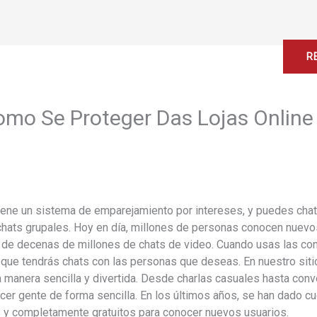
Home
About
Services
Contact
R
Como Se Proteger Das Lojas Onlin
tiene un sistema de emparejamiento por intereses, y puedes chat
n chats grupales. Hoy en día, millones de personas conocen nuev
de decenas de millones de chats de video. Cuando usas las conf
 que tendrás chats con las personas que deseas. En nuestro sit
manera sencilla y divertida. Desde charlas casuales hasta con
cer gente de forma sencilla. En los últimos años, se han dado cu
s y completamente gratuitos para conocer nuevos usuarios.