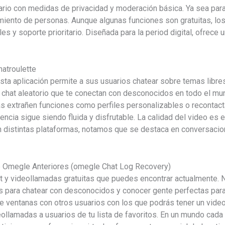
uario con medidas de privacidad y moderación básica. Ya sea pa
rimiento de personas. Aunque algunas funciones son gratuitas, l
s y soporte prioritario. Diseñada para la period digital, ofrece 
atroulette
sta aplicación permite a sus usuarios chatear sobre temas libres
 chat aleatorio que te conectan con desconocidos en todo el m
ás extrañen funciones como perfiles personalizables o recontact
iencia sigue siendo fluida y disfrutable. La calidad del video es e
en distintas plataformas, notamos que se destaca en conversa
e Omegle Anteriores (omegle Chat Log Recovery)
t y videollamadas gratuitas que puedes encontrar actualmente. N
s para chatear con desconocidos y conocer gente perfectas para 
e ventanas con otros usuarios con los que podrás tener un videoc
eollamadas a usuarios de tu lista de favoritos. En un mundo cada