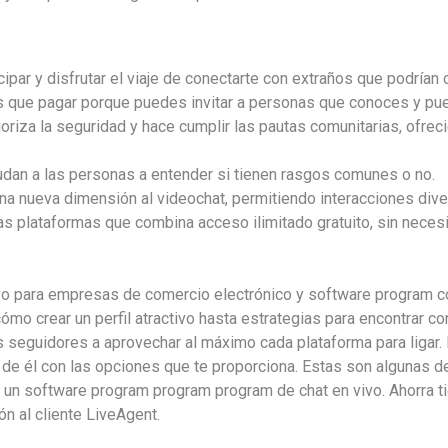
ticipar y disfrutar el viaje de conectarte con extraños que podría
es que pagar porque puedes invitar a personas que conoces y pu
rioriza la seguridad y hace cumplir las pautas comunitarias, ofre
dan a las personas a entender si tienen rasgos comunes o no.
a nueva dimensión al videochat, permitiendo interacciones dive
s plataformas que combina acceso ilimitado gratuito, sin necesi
ivo para empresas de comercio electrónico y software program 
mo crear un perfil atractivo hasta estrategias para encontrar c
s seguidores a aprovechar al máximo cada plataforma para ligar. 
 de él con las opciones que te proporciona. Estas son algunas d
r un software program program program de chat en vivo. Ahorra t
ón al cliente LiveAgent.