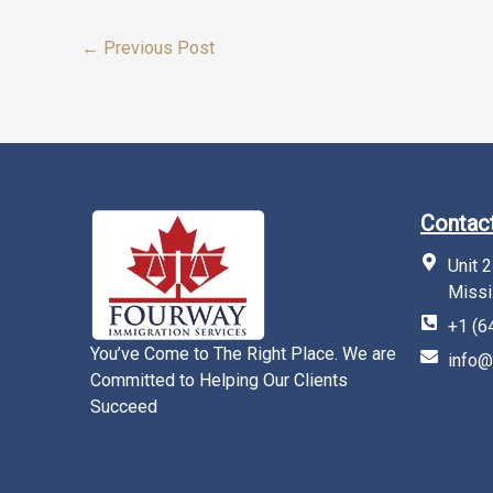
←
Previous Post
Contact
Unit 
Missi
+1 (6
You’ve Come to The Right Place. We are
info@
Committed to Helping Our Clients
Succeed