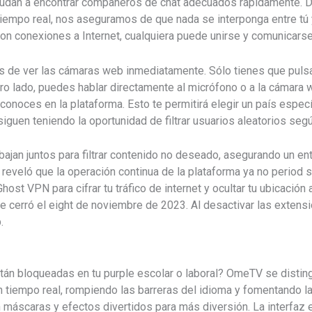
ayudan a encontrar compañeros de chat adecuados rápidamente. 
 tiempo real, nos aseguramos de que nada se interponga entre tú
n conexiones a Internet, cualquiera puede unirse y comunicarse 
s de ver las cámaras web inmediatamente. Sólo tienes que pulsa
otro lado, puedes hablar directamente al micrófono o a la cámar
onoces en la plataforma. Esto te permitirá elegir un país espec
siguen teniendo la oportunidad de filtrar usuarios aleatorios seg
jan juntos para filtrar contenido no deseado, asegurando un en
reveló que la operación continua de la plataforma ya no period 
ost VPN para cifrar tu tráfico de internet y ocultar tu ubicación
 cerró el eight de noviembre de 2023. Al desactivar las extensi
.
tán bloqueadas en tu purple escolar o laboral? OmeTV se distin
n tiempo real, rompiendo las barreras del idioma y fomentando l
máscaras y efectos divertidos para más diversión. La interfaz es