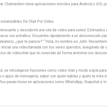
ear. Chatrandom tiene aplicaciones móviles para Android y iOS, 
rsonalizables De Chat Por Vídeo
nteresante y descubrirá una cita de video para usted. Estimado
arse con extraños. Encuentre rápidamente a un desconocido para
aleatorio, ¿qué te parece?” “Hola, mi nombre es John. Recientem
iniciar una videollamada con tus seres queridos, asegúrate de co
icios de videochat que te conectan de forma anónima con desco
 se introdujeron funciones como video chat y modo espía para m
 o apps de mensajería, saber con quién hablas y quién te mira l
 niños pasan horas en aplicaciones como WhatsApp, Snapchat e I