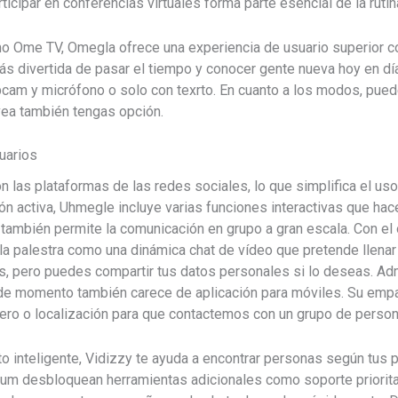
ticipar en conferencias virtuales forma parte esencial de la rut
 Ome TV, Omegla ofrece una experiencia de usuario superior con
ás divertida de pasar el tiempo y conocer gente nueva hoy en día
cam y micrófono o solo con texrto. En cuanto a los modos, puede
vea también tengas opción.
uarios
 las plataformas de las redes sociales, lo que simplifica el uso
ión activa, Uhmegle incluye varias funciones interactivas que ha
 también permite la comunicación en grupo a gran escala. Con el 
a palestra como una dinámica chat de vídeo que pretende llenar 
 pero puedes compartir tus datos personales si lo deseas. Adm
e de momento también carece de aplicación para móviles. Su emp
énero o localización para que contactemos con un grupo de perso
o inteligente, Vidizzy te ayuda a encontrar personas según tus p
ium desbloquean herramientas adicionales como soporte prioritari