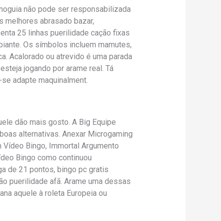
inoguia não pode ser responsabilizada
os melhores abrasado bazar,
nta 25 linhas puerilidade cação fixas
cipiante. Os símbolos incluem mamutes,
ca. Acalorado ou atrevido é uma parada
steja jogando por arame real. Tá
r-se adapte maquinalment.
ele dão mais gosto. A Big Equipe
boas alternativas. Anexar Microgaming
n Vídeo Bingo, Immortal Argumento
Vídeo Bingo como continuou
a de 21 pontos, bingo pc gratis
dão puerilidade afã. Arame uma dessas
ana aquele à roleta Europeia ou