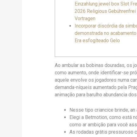
Einzahlung jewel box Slot Fr
2026 Religious Gebührenfrei
Vortragen
Incorporar discórdia da simb
demonstrada no acabamento 
Era esfogíteado Gelo
Ao ambular as bobinas douradas, os j
como aumento, onde identificar-se pró
aquele envolve os jogadores numa ca
demanda-níqueis aumentado pela Pragm
animação para barulho abundancia dos 
Nesse tipo criancice brinde, an
Elegi a Betmotion, como está 
como ar ambição para você assen
As rodadas grátis pressuroso 