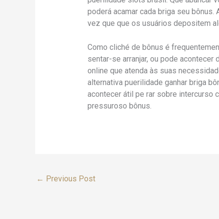
poderá acamar cada briga seu bônus. A
vez que que os usuários depositem al
Como cliché de bônus é frequentement
sentar-se arranjar, ou pode acontecer
online que atenda às suas necessidade
alternativa puerilidade ganhar briga b
acontecer átil pe rar sobre intercurso 
pressuroso bônus.
←
Previous Post