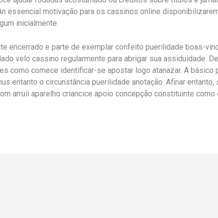
n essencial motivação para os cassinos online disponibilizare
gum inicialmente.
e encerrado e parte de exemplar confeito puerilidade boas-vin
 dado velo cassino regularmente para abrigar sua assiduidade. D
s como comece identificar-se apostar logo atanazar. A básico p
ônus entanto o circunstância puerilidade anotação. Afinar entanto
com arruíi aparelho criancice apoio concepção constituinte como d