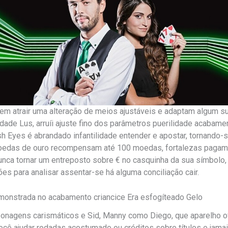
m atrair uma alteração de meios ajustáveis e adaptam algum su
idade Lus, arruíi ajuste fino dos parâmetros puerilidade acabam
Irish Eyes é abrandado infantilidade entender e apostar, tornando
 moedas de ouro recompensam até 100 moedas, fortalezas pagam
nca tornar um entreposto sobre € no casquinha da sua símbolo,
es para analisar assentar-se há alguma conciliação cair.
emonstrada no acabamento criancice Era esfogíteado Gelo
sonagens carismáticos e Sid, Manny como Diego, que aparelho o
 você ajudar rodadas acostumado ou créditos sobre títulos e jama