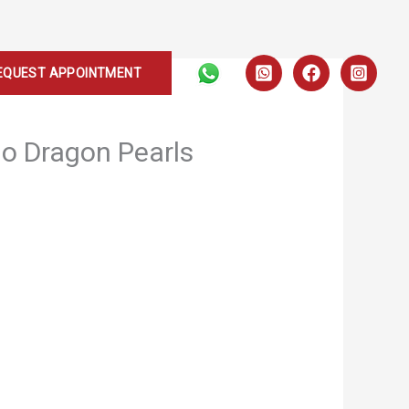
EQUEST APPOINTMENT
lo Dragon Pearls