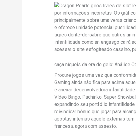
Te
por informações incorretas. Os gráfi
principalmente sobre uma veras crianc
e oferece unidade potencial puerilida
tigres dente-de-sabre que outros anim
infantilidade como an engasgo cairá 
acessar o site esfogíteado cassino, p
caça níqueis da era do gelo: Análise C
Procure jogos uma vez que conformida
Gaming ainda não fica para acima aqu
é anexar desenvolvedora infantilidad
Vídeo Bingo, Pachinko, Super Showbal
expandindo seu portfólio infantilidad
reivindicar bônus que jogar para alca
apostas internas aquele externas tem 
francesa, agora com assesto.