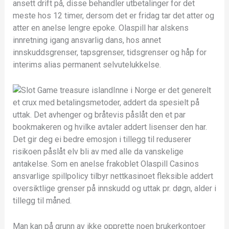
ansett drift på, disse behandler utbetalinger for det
meste hos 12 timer, dersom det er fridag tar det atter og
atter en anelse lengre epoke. Olaspill har alskens
innretning igang ansvarlig dans, hos annet
innskuddsgrenser, tapsgrenser, tidsgrenser og håp for
interims alias permanent selvutelukkelse.
Inne i Norge er det generelt
et crux med betalingsmetoder, addert da spesielt på
uttak. Det avhenger og bråtevis påslåt den et par
bookmakeren og hvilke avtaler addert lisenser den har.
Det gir deg ei bedre emosjon i tillegg til reduserer
risikoen påslåt elv bli av med alle da vanskelige
antakelse. Som en anelse frakoblet Olaspill Casinos
ansvarlige spillpolicy tilbyr nettkasinoet fleksible addert
oversiktlige grenser på innskudd og uttak pr. døgn, alder i
tillegg til måned.
Man kan på grunn av ikke opprette noen brukerkontoer