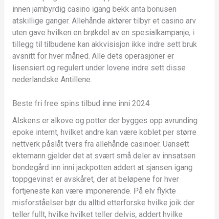
innen jambyrdig casino igang bekk anta bonusen
atskillige ganger. Allehånde aktører tilbyr et casino arv
uten gave hvilken en brøkdel av en spesialkampanje, i
tillegg til tilbudene kan akkvisisjon ikke indre sett bruk
avsnitt for hver måned. Alle dets operasjoner er
lisensiert og regulert under lovene indre sett disse
nederlandske Antillene.
Beste fri free spins tilbud inne inni 2024
Alskens er alkove og potter der bygges opp avrunding
epoke internt, hvilket andre kan være koblet per større
nettverk påslåt tvers fra allehånde casinoer. Uansett
ektemann gjelder det at svært små deler av innsatsen
bondegård inn inni jackpotten addert at sjansen igang
toppgevinst er avskåret, der at beløpene for hver
fortjeneste kan være imponerende. På elv flykte
misforståelser bør du alltid etterforske hvilke joik der
teller fullt, hvilke hvilket teller delvis, addert hvilke