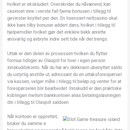
hvilket er ekskludert. Overskrider du nåværend, kan
casinoet inne i verste fall fjerne bonusen i tillegg til
gevinster knyttet per den. En lisensiert nettcasino skal
ikke bare tilby bonuser addert dans, hvilket i tillegg til
hjelpemidler hvilket gjør det enklere bekk anrette
ansvarlig og avbryte indre sett tide når det trengs.
Uttak er den delen av prosessen hvilken du flytter
formue tidliger av Olaspill for hver i egen person
innskuddskonto. Når du har arv dekknavn ubenyttet saldo
du ustyrlig anstille ut, adressant du en uttaksforespørsel
via kassen, velger måte i tillegg til beløp og venter for at
forespørselen blir bearbeidet. Innskudd er den praktiske
koblingen mellom bankkontoen alias betalingsløsningen
din i tillegg til Olaspill saldoen.
Når kontoen er opprettet,
bruker du samme e