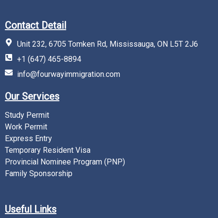
Contact Detail
Unit 232, 6705 Tomken Rd, Mississauga, ON L5T 2J6
+1 (647) 465-8894
info@fourwayimmigration.com
Our Services
Study Permit
Work Permit
Express Entry
Temporary Resident Visa
Provincial Nominee Program (PNP)
Family Sponsorship
Useful Links