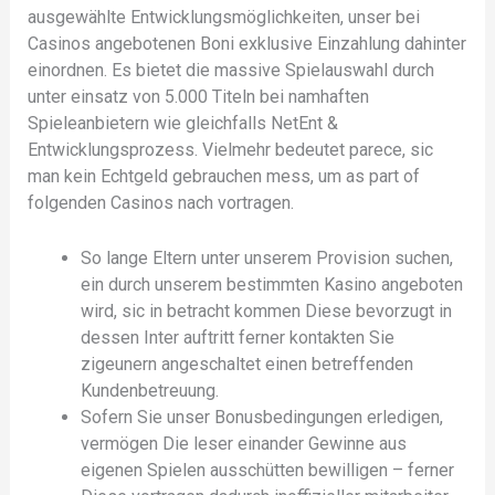
ausgewählte Entwicklungsmöglichkeiten, unser bei
Casinos angebotenen Boni exklusive Einzahlung dahinter
einordnen. Es bietet die massive Spielauswahl durch
unter einsatz von 5.000 Titeln bei namhaften
Spieleanbietern wie gleichfalls NetEnt &
Entwicklungsprozess. Vielmehr bedeutet parece, sic
man kein Echtgeld gebrauchen mess, um as part of
folgenden Casinos nach vortragen.
So lange Eltern unter unserem Provision suchen,
ein durch unserem bestimmten Kasino angeboten
wird, sic in betracht kommen Diese bevorzugt in
dessen Inter auftritt ferner kontakten Sie
zigeunern angeschaltet einen betreffenden
Kundenbetreuung.
Sofern Sie unser Bonusbedingungen erledigen,
vermögen Die leser einander Gewinne aus
eigenen Spielen ausschütten bewilligen – ferner