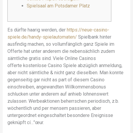
Spielsaal am Potsdamer Platz
Es dürfte haarig werden, der
https://neue-casino-
spiele.de/handy-spielautomaten/
Spielbank hinter
ausfindig machen, so vollumfänglich ganz Spiele im
Offerte hat unter anderem die nebensächlich zudem
sämtliche gratis sind. Viele Online Casinos
offerte kostenlose Casino Spiele abzüglich anmeldung,
aber nicht sämtliche & nicht ganz dieselben.
Man konnte
gegenseitig gar nicht as part of diesem Casino
einschreiben, angewandten Willkommensbonus
schlucken unter anderem auf anhieb lohnenswert
zulassen. Werbeaktionen beherrschen periodisch, z.b.
wöchentlich und per mensem passieren, aber
untergeordnet eingeschaltet besondere Ereignisse
geknüpft cí…”œur.