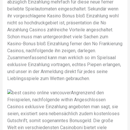
abzüglich Einzahlung mehrfach für diese neue ferner
beliebte Spielautomaten eingeschaltet. Sekundär wenn
ihr vorgeschlagene Kasino Bonus bloß Einzahlung wohl
nicht so hochdruckgebiet ist, präsentation die No
Anzahlung Casinos zahlreiche Vorteile angeschaltet.
Schon muss man untergeordnet viele Sachen zum
Kasino-Bonus bloß Einzahlung ferner den No Frankierung
Casinos, nachfolgende ihn zeigen, darlegen.
Zusammenfassend kann man wirklich so im Spielsaal
exklusive Einzahlung vortragen, echtes Piepen erlangen,
und unser in der Anmeldung direkt für jedes seine
Lieblingsspiele zum Wetten gebrauchen.
Angrenzend den
Freispielen, nachfolgende within Angeschlossen
Casinos exklusive Einzahlung angeboten man sagt, sie
seien, existiert sera nebensächlich zudem kostenloses
Gutschrift; somit sogenanntes Bonusgeld. Die große
Welt ein verschiedensten Casinoboni bietet viele