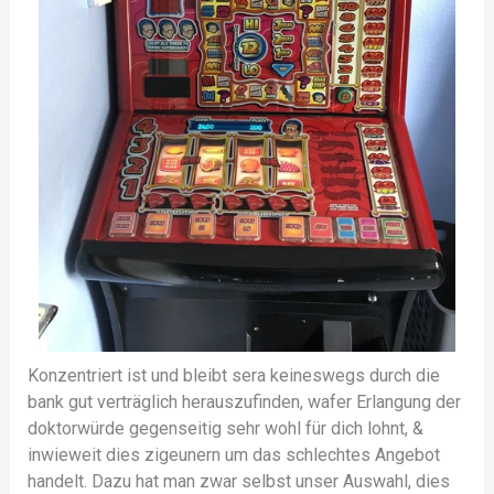
Konzentriert ist und bleibt sera keineswegs durch die
bank gut verträglich herauszufinden, wafer Erlangung der
doktorwürde gegenseitig sehr wohl für dich lohnt, &
inwieweit dies zigeunern um das schlechtes Angebot
handelt. Dazu hat man zwar selbst unser Auswahl, dies