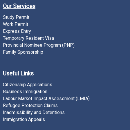
Our Services
Study Permit
Work Permit
Express Entry
Temporary Resident Visa
Provincial Nominee Program (PNP)
Family Sponsorship
Useful Links
Citizenship Applications
Business Immigration
Labour Market Impact Assessment (LMIA)
Refugee Protection Claims
Inadmissibility and Detentions
Immigration Appeals