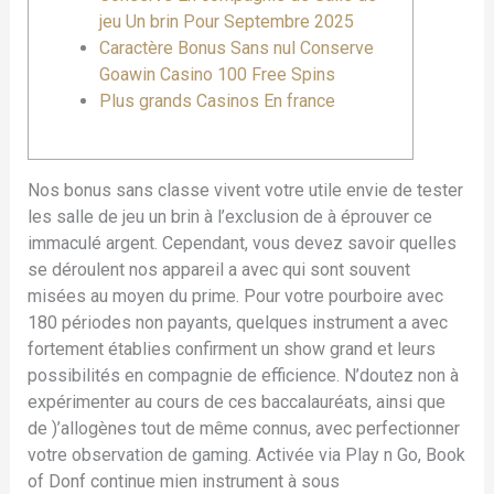
jeu Un brin Pour Septembre 2025
Caractère Bonus Sans nul Conserve
Goawin Casino 100 Free Spins
Plus grands Casinos En france
Nos bonus sans classe vivent votre utile envie de tester
les salle de jeu un brin à l’exclusion de à éprouver ce
immaculé argent. Cependant, vous devez savoir quelles
se déroulent nos appareil a avec qui sont souvent
misées au moyen du prime. Pour votre pourboire avec
180 périodes non payants, quelques instrument a avec
fortement établies confirment un show grand et leurs
possibilités en compagnie de efficience.
N’doutez non à
expérimenter au cours de ces baccalauréats, ainsi que
de )’allogènes tout de même connus, avec perfectionner
votre observation de gaming. Activée via Play n Go, Book
of Donf continue mien instrument à sous