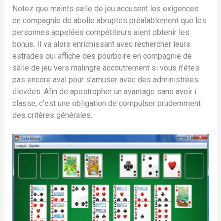
Notez que maints salle de jeu accusent les exigences
en compagnie de abolie abruptes préalablement que les
personnes appelées compétiteurs aient obtenir les
bonus. Il va alors enrichissant avec rechercher leurs
estrades qui affiche des pourboire en compagnie de
salle de jeu vers malingre accoutrement si vous n’êtes
pas encore aval pour s’amuser avec des administrées
élevées. Afin de apostropher un avantage sans avoir í
classe, c’est une obligation de compulser prudemment
des critères générales.