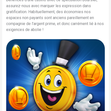
assurez-nous avec marquer les expression dans
gratification. Habituellement, des économies nos
espaces non payants sont anciens pareillement en
compagnie de l’argent prime, et donc carrément lié à nos
exigences de abolie !