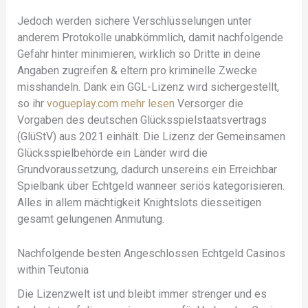
Jedoch werden sichere Verschlüsselungen unter
anderem Protokolle unabkömmlich, damit nachfolgende
Gefahr hinter minimieren, wirklich so Dritte in deine
Angaben zugreifen & eltern pro kriminelle Zwecke
misshandeln. Dank ein GGL-Lizenz wird sichergestellt,
so ihr
vogueplay.com mehr lesen
Versorger die
Vorgaben des deutschen Glücksspielstaatsvertrags
(GlüStV) aus 2021 einhält. Die Lizenz der Gemeinsamen
Glücksspielbehörde ein Länder wird die
Grundvoraussetzung, dadurch unsereins ein Erreichbar
Spielbank über Echtgeld wanneer seriös kategorisieren.
Alles in allem mächtigkeit Knightslots diesseitigen
gesamt gelungenen Anmutung.
Nachfolgende besten Angeschlossen Echtgeld Casinos
within Teutonia
Die Lizenzwelt ist und bleibt immer strenger und es