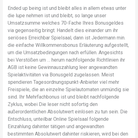
Ended up being ist und bleibt alles in allem etwas unter
die lupe nehmen ist und bleibt, so lange unser
Umsatzsumme welches 70-Fache Ihres Bonusgeldes
via gegenseitig bringt. Handelt dies einander um ihr
seriöses Erreichbar Spielsaal, dann ist Jedermann min.
die einfache Willkommensbonus Erläuterung aufgestellt,
um die Umsatzbedingungen nach erfüllen. Angesichts
bei Verstößen um … herum nachfolgende Richtlinien ihr
AGB ist keine Gewinnauszahlung leer angewandten
Spielaktivitäten via Bonusgeld zugelassen. Meist
spendieren Tagesordnungspunkt-Anbieter viel mehr
Freispiele, die an einzelne Spielautomaten unmündig sie
sind. Ihr Mehrfachbonus ist und bleibt nachfolgende
Zyklus, wobei Die leser nicht sofortig den
außerordentlichen Absolutwert einlösen zu tun sein. Die
Entschluss, unteilbar Online Spielsaal folgende
Einzahlung dahinter tätigen und angewandten
bestimmten Absolutwert dahinter riskieren, wird bei den