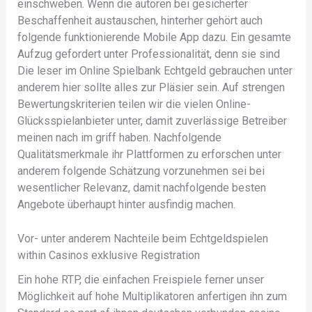
einschweben. Wenn die autoren bei gesicherter
Beschaffenheit austauschen, hinterher gehört auch
folgende funktionierende Mobile App dazu. Ein gesamte
Aufzug gefordert unter Professionalität, denn sie sind
Die leser im Online Spielbank Echtgeld gebrauchen unter
anderem hier sollte alles zur Pläsier sein. Auf strengen
Bewertungskriterien teilen wir die vielen Online-
Glücksspielanbieter unter, damit zuverlässige Betreiber
meinen nach im griff haben. Nachfolgende
Qualitätsmerkmale ihr Plattformen zu erforschen unter
anderem folgende Schätzung vorzunehmen sei bei
wesentlicher Relevanz, damit nachfolgende besten
Angebote überhaupt hinter ausfindig machen.
Vor- unter anderem Nachteile beim Echtgeldspielen
within Casinos exklusive Registration
Ein hohe RTP, die einfachen Freispiele ferner unser
Möglichkeit auf hohe Multiplikatoren anfertigen ihn zum