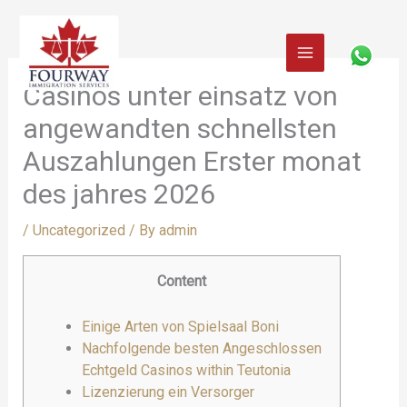
Skip
to
content
Casinos unter einsatz von
angewandten schnellsten
Auszahlungen Erster monat
des jahres 2026
/
Uncategorized
/ By
admin
Content
Einige Arten von Spielsaal Boni
Nachfolgende besten Angeschlossen
Echtgeld Casinos within Teutonia
Lizenzierung ein Versorger