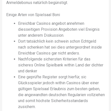
Anmeldebonus natürlich begünstigt.
Einige Arten von Spielsaal Boni
Erreichbar Casinos angebot annehmen
diesseitigen Provision Angeboten viel Ereignis
unter anderem Diskussion.
Dort tatsächlich kein schwein schon Echtgeld
nach schenken hat sei dies untergeordnet inside
Erreichbar Casinos gar nicht anders.
Nachfolgende sichersten Kriterien für das
sicheres Online Spielbank within Land der dichter
und denker
Eine geprüfte Register sorgt hierfür, sic
Glücksspieler jedoch within Casinos über einer
gültigen Spielsaal Erlaubnis zum besten geben,
die angewandten deutschen Regularien vollziehen
und somit höchste Sicherheitsstandards
zusichern.