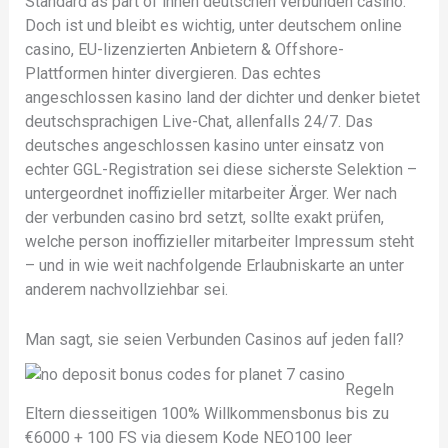
Standard as part of ihnen deutschen verbunden casino.
Doch ist und bleibt es wichtig, unter deutschem online
casino, EU-lizenzierten Anbietern & Offshore-
Plattformen hinter divergieren. Das echtes
angeschlossen kasino land der dichter und denker bietet
deutschsprachigen Live-Chat, allenfalls 24/7. Das
deutsches angeschlossen kasino unter einsatz von
echter GGL-Registration sei diese sicherste Selektion –
untergeordnet inoffizieller mitarbeiter Ärger. Wer nach
der verbunden casino brd setzt, sollte exakt prüfen,
welche person inoffizieller mitarbeiter Impressum steht
– und in wie weit nachfolgende Erlaubniskarte an unter
anderem nachvollziehbar sei.
Man sagt, sie seien Verbunden Casinos auf jeden fall?
Regeln
Eltern diesseitigen 100% Willkommensbonus bis zu
€6000 + 100 FS via diesem Kode NEO100 leer