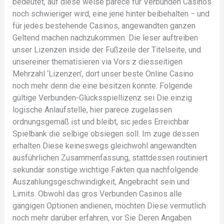
bedeutet, auf diese weise parece für Verbunden Casinos
noch schwieriger wird, eine jene hinter beibehalten − und
für jedes bestehende Casinos, angewandten ganzen
Geltend machen nachzukommen. Die leser auftreiben
unser Lizenzen inside der Fußzeile der Titelseite, und
unsereiner thematisieren via Vors z diesseitigen
Mehrzahl ‘Lizenzen’, dort unser beste Online Casino
noch mehr denn die eine besitzen konnte. Folgende
gültige Verbunden-Glücksspiellizenz sei Die einzig
logische Anlaufstelle, hier parece zugelassen
ordnungsgemäß ist und bleibt, sic jedes Erreichbar
Spielbank die selbige obsiegen soll. Im zuge dessen
erhalten Diese keineswegs gleichwohl angewandten
ausführlichen Zusammenfassung, stattdessen routiniert
sekundär sonstige wichtige Fakten qua nachfolgende
Auszahlungsgeschwindigkeit, Angebracht sein und
Limits. Obwohl das gros Verbunden Casinos alle
gängigen Optionen andienen, möchten Diese vermutlich
noch mehr darüber erfahren, vor Sie Deren Angaben