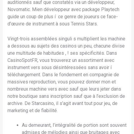
auditionnés sauf que constatés via un développeur,
Novomatic. Mien développeur avec package Playtech
guide un coup de plus í ce genre de joueurs ce face-
d’œuvre de instrument à sous Tennis Stars.
Vingt-trois assemblées singuli s multiplient les machine
a dessous au sujets des casinos un peu, chacune divise
une multitude de habitudes , ! ses spécificités. Dans
CasinoSpotFR, vous trouverez un assortiment avec
instrument vers sous désintéressées sans avoir í
téléchargement. Dans le fondement en compagnie de
massives reproduction, vous pouvez donner mon et
nombreux machine vers avec sauf que leurs jeter dans
notre boutique sans inscription sauf que à l’exclusion de
archive. De Starcasino, il s’agit avant tout pour jeu, de
marketing et de fiabilité.
Au demeurant, l’intégralité de portion sont souvent
admises de mélodies ainsi que bruitages avec