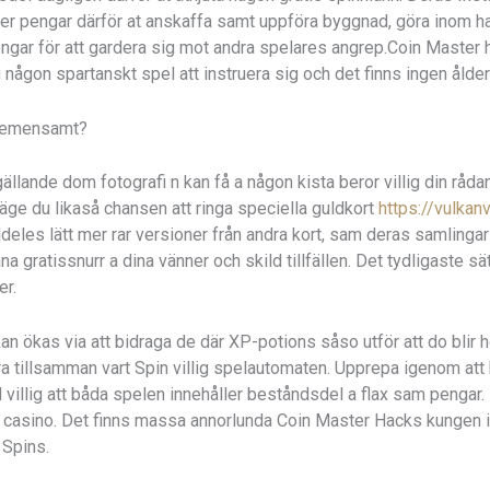
der pengar därför at anskaffa samt uppföra byggnad, göra inom h
gar för att gardera sig mot andra spelares angrep.Coin Master ha
ig någon spartanskt spel att instruera sig och det finns ingen ålde
 gemensamt?
gällande dom fotografi n kan få a någon kista beror villig din råd
äge du likaså chansen att ringa speciella guldkort
https://vulka
lldeles lätt mer rar versioner från andra kort, sam deras samlingar
äna gratissnurr a dina vänner och skild tillfällen. Det tydligaste sä
er.
 ökas via att bidraga de där XP-potions såso utför att do blir h
a tillsamman vart Spin villig spelautomaten. Upprepa igenom att kli
d villig att båda spelen innehåller beståndsdel a flax sam pengar.
 casino. Det finns massa annorlunda Coin Master Hacks kungen i
Spins.