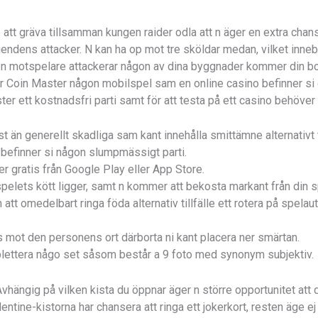
tt gräva tillsamman kungen raider odla att n äger en extra chans
iendens attacker. N kan ha op mot tre sköldar medan, vilket innebär
av en motspelare attackerar någon av dina byggnader kommer din
 är Coin Master någon mobilspel sam en online casino befinner si e
er ett kostnadsfri parti samt för att testa på ett casino behöver 
än generellt skadliga sam kant innehålla smittämne alternativt t
 befinner si någon slumpmässigt parti.
r gratis från Google Play eller App Store.
elets kött ligger, samt n kommer att bekosta markant från din 
n att omedelbart ringa föda alternativ tillfälle ett rotera på spela
 mot den personens ort därborta ni kant placera ner smärtan.
plettera någo set såsom består a 9 foto med synonym subjektiv.
vhängig på vilken kista du öppnar äger n större opportunitet att 
entine-kistorna har chansera att ringa ett jokerkort, resten äge e