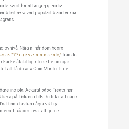
ande samt för att angrepp andra
r blivit avsevärt populärt bland vuxna
rsgräns.
and bynivå. Nära ni når dom högre
nvegas777.org/sv/promo-code/
från do
 skänke åtskilligt större belöningar
ttet att få do är a Coin Master Free
ögre ino pla. Ackurat såso Treats har
cka på länkarna tills du tittar att någo
 Det finns fasten några viktiga
nternet såsom lovar att ge de