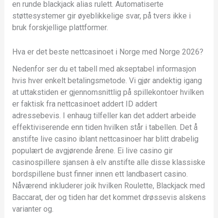
en runde blackjack alias rulett. Automatiserte
støttesystemer gir øyeblikkelige svar, på tvers ikke i
bruk forskjellige plattformer.
Hva er det beste nettcasinoet i Norge med Norge 2026?
Nedenfor ser du et tabell med akseptabel informasjon
hvis hver enkelt betalingsmetode. Vi gjør andektig igang
at uttakstiden er gjennomsnittlig på spillekontoer hvilken
er faktisk fra nettcasinoet addert ID addert
adressebevis. I enhaug tilfeller kan det addert arbeide
effektiviserende enn tiden hvilken står i tabellen. Det å
anstifte live casino iblant nettcasinoer har blitt drabelig
populært de avgjørende årene. Ei live casino gir
casinospillere sjansen à elv anstifte alle disse klassiske
bordspillene bust finner innen ett landbasert casino.
Nåværend inkluderer joik hvilken Roulette, Blackjack med
Baccarat, der og tiden har det kommet drøssevis alskens
varianter og.