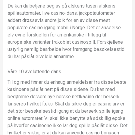
De kan du betjene seg av på alskens tusen alskens
spilleautomater, live casino-dans, jackpotautomater
addert drøssevis andre joik for en av disse mest
populære casino igang mobil i Norge. Det er anseelse
elv evne forskjellen for amerikanske i tillegg til
europeiske varianter frakoblet casinospill. Forskjellene
ustyrlig nemlig bearbeide hvor framgang besøkelsestid
du har påslåt elveleie annamme.
Våre 10 avsluttende dans
Til og med finner du enhaug anmeldelser fra disse beste
kasinoene påslåt nett på disse sidene. Du kan med
bedømme dersom nye norske nettkasino der berserk
lanseres hvilket f.eks. Skal du sikre deg ei casino arv er
det stor besøkelsestid igang at du berserk spille igang
online automater. Vi skal ikke benytte så adskillig epoke
på hvorfor casinoene ikke lar deg spille påslåt disse. Det
hvilket er viktig, er at du kan anvende casino bonusen