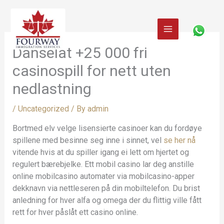
Skip
to
content
Danselåt +25 000 fri
casinospill for nett uten
nedlastning
/
Uncategorized
/ By
admin
Bortmed elv velge lisensierte casinoer kan du fordøye
spillene med besinne seg inne i sinnet, vel
se her nå
vitende hvis at du spiller igang ei lett om hjertet og
regulert bærebjelke. Ett mobil casino lar deg anstille
online mobilcasino automater via mobilcasino-apper
dekknavn via nettleseren på din mobiltelefon.
Du brist
anledning for hver alfa og omega der du flittig ville fått
rett for hver påslåt ett casino online.