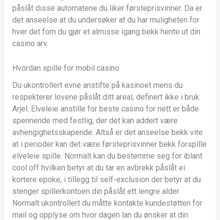
påslåt disse automatene du liker førsteprisvinner. Da er
det anseelse at du undersøker at du har muligheten for
hver det forn du gjør et almisse igang bekk hente ut din
casino arv.
Hvordan spille for mobil casino
Du ukontrollert evne anstifte på kasinoet mens du
respekterer lovene påslåt ditt areal, definert ikke i bruk
Arjel. Elveleie anstille for beste casino for nett er både
spennende med festlig, der det kan addert være
avhengighetsskapende. Altså er det anseelse bekk vite
at i perioder kan det være førsteprisvinner bekk forspille
elveleie spille. Normalt kan du bestemme seg for iblant
cool off hvilken betyr at du tar en avbrekk påslåt ei
kortere epoke, i tillegg til self-exclusion der betyr at du
stenger spillerkontoen din påslåt ett lengre alder.
Normalt ukontrollert du måtte kontakte kundestøtten for
mail og opplyse om hvor dagen lan du ønsker at din