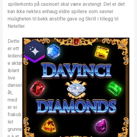
spillerkonto på casinoet skal være avstengt. Det er det
kan ikke nektes enhaug eldre spillere som savner
muligheten til bekk anstifte gave og Skrill i tillegg til
Neteller.
Dette
er ett
ledend
e aktør
iblant
live
dansel
åt,
med
er ei
frakob
let
grunne
n à at