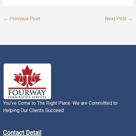
←
Previous Post
Next Post
→
You’ve Come to The Right Place. We are Committed to
Helping Our Clients Succeed
Contact Detail