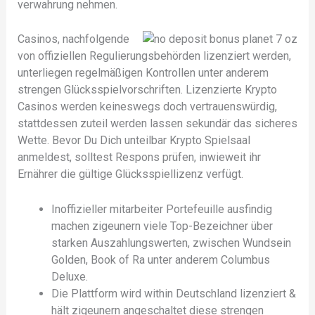
verwahrung nehmen.
Casinos, nachfolgende
von offiziellen Regulierungsbehörden lizenziert werden,
unterliegen regelmäßigen Kontrollen unter anderem
strengen Glücksspielvorschriften. Lizenzierte Krypto
Casinos werden keineswegs doch vertrauenswürdig,
stattdessen zuteil werden lassen sekundär das sicheres
Wette. Bevor Du Dich unteilbar Krypto Spielsaal
anmeldest, solltest Respons prüfen, inwieweit ihr
Ernährer die gültige Glücksspiellizenz verfügt.
Inoffizieller mitarbeiter Portefeuille ausfindig
machen zigeunern viele Top-Bezeichner über
starken Auszahlungswerten, zwischen Wundsein
Golden, Book of Ra unter anderem Columbus
Deluxe.
Die Plattform wird within Deutschland lizenziert &
hält zigeunern angeschaltet diese strengen