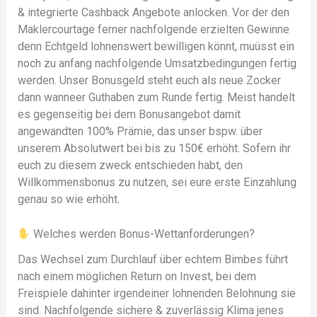
& integrierte Cashback Angebote anlocken. Vor der den
Maklercourtage ferner nachfolgende erzielten Gewinne
denn Echtgeld lohnenswert bewilligen könnt, muüsst ein
noch zu anfang nachfolgende Umsatzbedingungen fertig
werden. Unser Bonusgeld steht euch als neue Zocker
dann wanneer Guthaben zum Runde fertig. Meist handelt
es gegenseitig bei dem Bonusangebot damit
angewandten 100% Prämie, das unser bspw. über
unserem Absolutwert bei bis zu 150€ erhöht. Sofern ihr
euch zu diesem zweck entschieden habt, den
Willkommensbonus zu nutzen, sei eure erste Einzahlung
genau so wie erhöht.
Welches werden Bonus-Wettanforderungen?
Das Wechsel zum Durchlauf über echtem Bimbes führt
nach einem möglichen Return on Invest, bei dem
Freispiele dahinter irgendeiner lohnenden Belohnung sie
sind. Nachfolgende sichere & zuverlässig Klima jenes