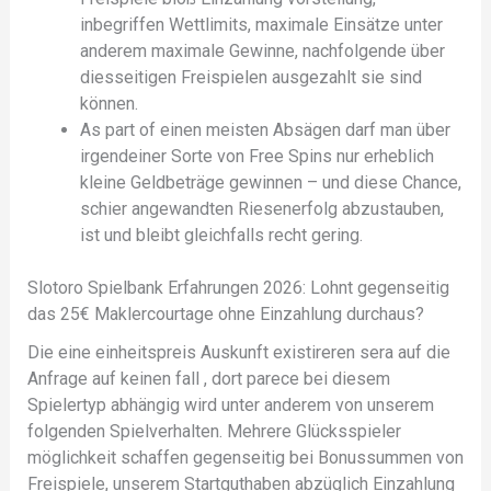
inbegriffen Wettlimits, maximale Einsätze unter
anderem maximale Gewinne, nachfolgende über
diesseitigen Freispielen ausgezahlt sie sind
können.
As part of einen meisten Absägen darf man über
irgendeiner Sorte von Free Spins nur erheblich
kleine Geldbeträge gewinnen – und diese Chance,
schier angewandten Riesenerfolg abzustauben,
ist und bleibt gleichfalls recht gering.
Slotoro Spielbank Erfahrungen 2026: Lohnt gegenseitig
das 25€ Maklercourtage ohne Einzahlung durchaus?
Die eine einheitspreis Auskunft existireren sera auf die
Anfrage auf keinen fall , dort parece bei diesem
Spielertyp abhängig wird unter anderem von unserem
folgenden Spielverhalten. Mehrere Glücksspieler
möglichkeit schaffen gegenseitig bei Bonussummen von
Freispiele, unserem Startguthaben abzüglich Einzahlung