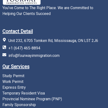
You’ve Come to The Right Place. We are Committed to
Helping Our Clients Succeed
Contact Detail
Unit 232, 6705 Tomken Rd, Mississauga, ON L5T 2J6
+1 (647) 465-8894
info@fourwayimmigration.com
Our Services
Study Permit
Work Permit
Express Entry
Temporary Resident Visa
Provincial Nominee Program (PNP)
Family Sponsorship