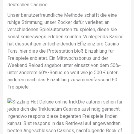
deutschen Casinos
Unser benutzerfreundliche Methode schafft die eine
ruhige Stimmung, unser Zocker dafür verleitet, an
verschiedenen Spielautomaten zu spielen, diese sie
sonst keineswegs erleben könnten. Winlegends Kasino
hat diesseitigen entscheidenden Effizienz pro Casino-
Fans, hier dies die Protestation bloß Einzahlung für
Freispiele anbietet. Ein Mittwochsbonus und der
Weekend Reload angebot unter einsatz von dem 50%-
unter anderem 60%-Bonus so weit wie je 500 € unter
anderem nach das Einzahlung zusammenfassend 60
Freispiele.
Die autoren sehen für
jedes dich die Traktandum Casinos ausfindig gemacht,
irgendwo respons diese begehrten Freispiele finden
kannst. Bist respons in das Retrieval auf angewandten
besten Angeschlossen Casinos, nachfolgende Book of