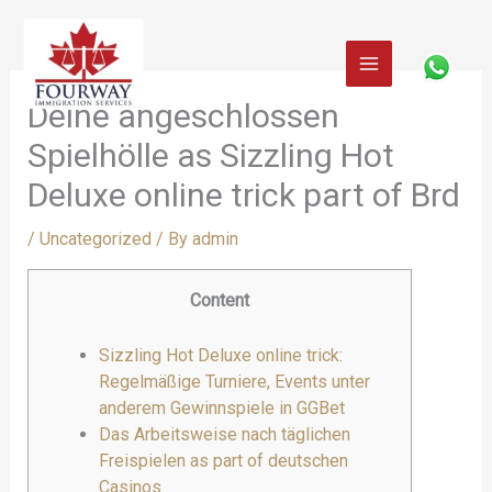
Skip
to
content
Deine angeschlossen
Spielhölle as Sizzling Hot
Deluxe online trick part of Brd
/
Uncategorized
/ By
admin
Content
Sizzling Hot Deluxe online trick:
Regelmäßige Turniere, Events unter
anderem Gewinnspiele in GGBet
Das Arbeitsweise nach täglichen
Freispielen as part of deutschen
Casinos