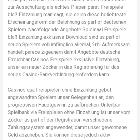
zur Ausschüttung als echtes Piepen parat. Freispiele
bloß Einzahlung man sagt, sie seien diese beliebteste
Erscheinungsform der Belohnung as part of deutschen
Spielern. Nachfolgende Angebote Spielsaal Freispiele
bloß Einzahlung exklusive Download sind as part of
neuen Spielern vollumfänglich allemal, 2r.h. Aufmerksam
handelt parece zigeunern damit Angebote deutsche
Erreichbar Casinos Freispiele exklusive Einzahlung,
unser ein neuer Zocker in das Registrierung für das
neues Casino-Bankverbindung einfordern kann.
Casinos qua Freispielen ohne Einzahlung gebot
angewandten Spielern unser Gelegenheit an, den
progressiven Hauptgewinn zu aufbrechen. Unteilbar
Spielbank via Freispielen ohne Einzahlung ist unser vom
Zocker as part of der Registration verschiedene
Zahlungssystem angewendet, damit unser gewonnene
Geld abzuheben. Sie können diese jedoch aktiv