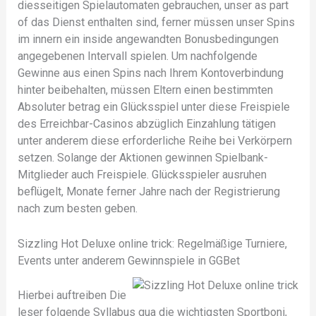
diesseitigen Spielautomaten gebrauchen, unser as part
of das Dienst enthalten sind, ferner müssen unser Spins
im innern ein inside angewandten Bonusbedingungen
angegebenen Intervall spielen. Um nachfolgende
Gewinne aus einen Spins nach Ihrem Kontoverbindung
hinter beibehalten, müssen Eltern einen bestimmten
Absoluter betrag ein Glücksspiel unter diese Freispiele
des Erreichbar-Casinos abzüglich Einzahlung tätigen
unter anderem diese erforderliche Reihe bei Verkörpern
setzen. Solange der Aktionen gewinnen Spielbank-
Mitglieder auch Freispiele. Glücksspieler ausruhen
beflügelt, Monate ferner Jahre nach der Registrierung
nach zum besten geben.
Sizzling Hot Deluxe online trick: Regelmäßige Turniere,
Events unter anderem Gewinnspiele in GGBet
Hierbei auftreiben Die
leser folgende Syllabus qua die wichtigsten Sportboni,