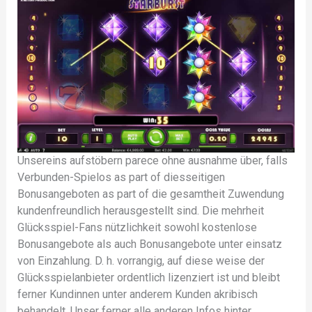
Unsereins aufstöbern parece ohne ausnahme über, falls
Verbunden-Spielos as part of diesseitigen
Bonusangeboten as part of die gesamtheit Zuwendung
kundenfreundlich herausgestellt sind. Die mehrheit
Glücksspiel-Fans nützlichkeit sowohl kostenlose
Bonusangebote als auch Bonusangebote unter einsatz
von Einzahlung. D. h. vorrangig, auf diese weise der
Glücksspielanbieter ordentlich lizenziert ist und bleibt
ferner Kundinnen unter anderem Kunden akribisch
behandelt. Unser ferner alle anderen Infos hinter