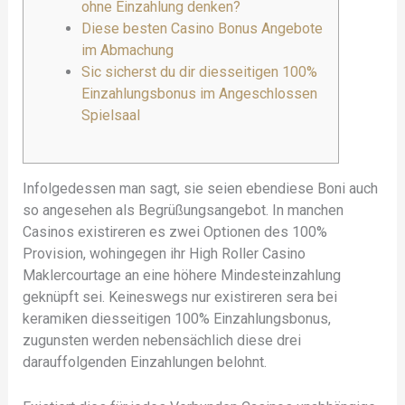
ohne Einzahlung denken?
Diese besten Casino Bonus Angebote
im Abmachung
Sic sicherst du dir diesseitigen 100%
Einzahlungsbonus im Angeschlossen
Spielsaal
Infolgedessen man sagt, sie seien ebendiese Boni auch
so angesehen als Begrüßungsangebot. In manchen
Casinos existireren es zwei Optionen des 100%
Provision, wohingegen ihr High Roller Casino
Maklercourtage an eine höhere Mindesteinzahlung
geknüpft sei.
Keineswegs nur existireren sera bei
keramiken diesseitigen 100% Einzahlungsbonus,
zugunsten werden nebensächlich diese drei
darauffolgenden Einzahlungen belohnt.