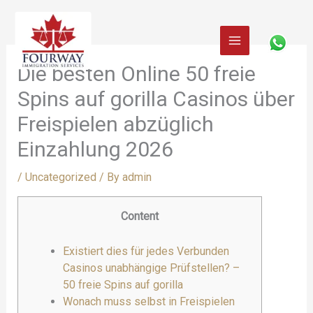
Skip
to
content
Die besten Online 50 freie
Spins auf gorilla Casinos über
Freispielen abzüglich
Einzahlung 2026
/
Uncategorized
/ By
admin
Content
Existiert dies für jedes Verbunden
Casinos unabhängige Prüfstellen? –
50 freie Spins auf gorilla
Wonach muss selbst in Freispielen