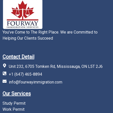
You’ve Come to The Right Place. We are Committed to
Helping Our Clients Succeed
Contact Detail
Unit 232, 6705 Tomken Rd, Mississauga, ON L5T 2J6
+1 (647) 465-8894
info@fourwayimmigration.com
Our Services
Study Permit
Work Permit